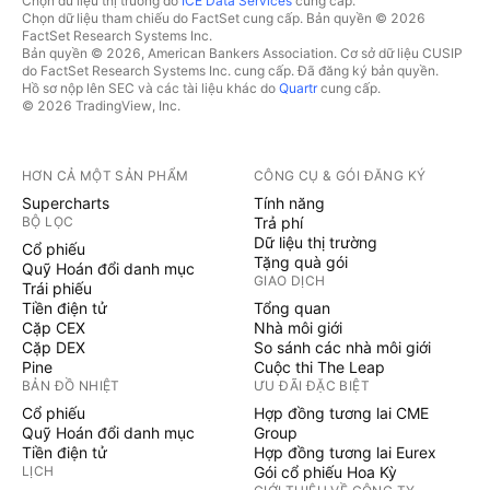
Chọn dữ liệu thị trường do
ICE Data Services
cung cấp.
Chọn dữ liệu tham chiếu do FactSet cung cấp. Bản quyền © 2026
FactSet Research Systems Inc.
Bản quyền © 2026, American Bankers Association. Cơ sở dữ liệu CUSIP
do FactSet Research Systems Inc. cung cấp. Đã đăng ký bản quyền.
Hồ sơ nộp lên SEC và các tài liệu khác do
Quartr
cung cấp.
© 2026 TradingView, Inc.
HƠN CẢ MỘT SẢN PHẨM
CÔNG CỤ & GÓI ĐĂNG KÝ
Supercharts
Tính năng
BỘ LỌC
Trả phí
Dữ liệu thị trường
Cổ phiếu
Tặng quà gói
Quỹ Hoán đổi danh mục
GIAO DỊCH
Trái phiếu
Tiền điện tử
Tổng quan
Cặp CEX
Nhà môi giới
Cặp DEX
So sánh các nhà môi giới
Pine
Cuộc thi The Leap
BẢN ĐỒ NHIỆT
ƯU ĐÃI ĐẶC BIỆT
Cổ phiếu
Hợp đồng tương lai CME
Quỹ Hoán đổi danh mục
Group
Tiền điện tử
Hợp đồng tương lai Eurex
LỊCH
Gói cổ phiếu Hoa Kỳ