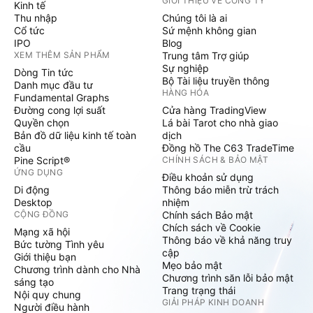
GIỚI THIỆU VỀ CÔNG TY
Kinh tế
Thu nhập
Chúng tôi là ai
Cổ tức
Sứ mệnh không gian
IPO
Blog
XEM THÊM SẢN PHẨM
Trung tâm Trợ giúp
Sự nghiệp
Dòng Tin tức
Bộ Tài liệu truyền thông
Danh mục đầu tư
HÀNG HÓA
Fundamental Graphs
Đường cong lợi suất
Cửa hàng TradingView
Quyền chọn
Lá bài Tarot cho nhà giao
Bản đồ dữ liệu kinh tế toàn
dịch
cầu
Đồng hồ The C63 TradeTime
Pine Script®
CHÍNH SÁCH & BẢO MẬT
ỨNG DỤNG
Điều khoản sử dụng
Di động
Thông báo miễn trừ trách
Desktop
nhiệm
CỘNG ĐỒNG
Chính sách Bảo mật
Chích sách về Cookie
Mạng xã hội
Thông báo về khả năng truy
Bức tường Tình yêu
cập
Giới thiệu bạn
Mẹo bảo mật
Chương trình dành cho Nhà
Chương trình săn lỗi bảo mật
sáng tạo
Trang trạng thái
Nội quy chung
GIẢI PHÁP KINH DOANH
Người điều hành