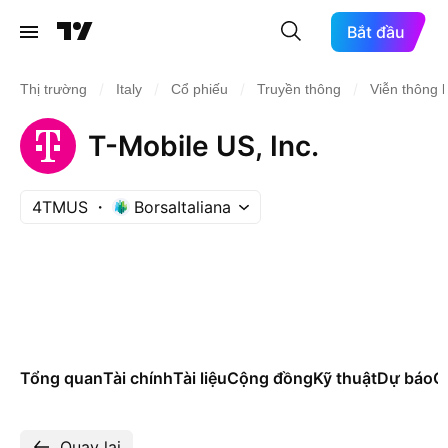
Bắt đầu
/
/
/
/
Thị trường
Italy
Cổ phiếu
Truyền thông
Viễn thông 
T-Mobile US, Inc.
4TMUS
BorsaItaliana
Tổng quan
Tài chính
Tài liệu
Cộng đồng
Kỹ thuật
Dự báo
Cá
Quay lại