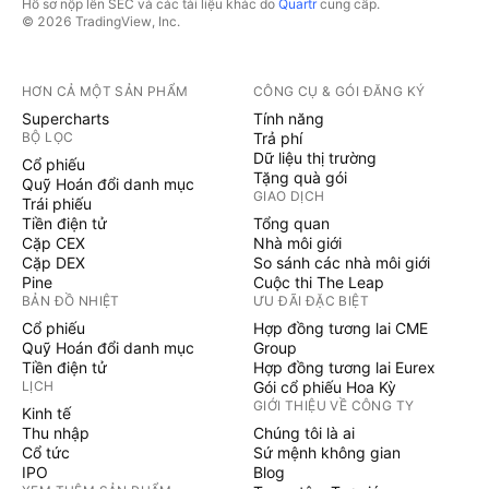
Hồ sơ nộp lên SEC và các tài liệu khác do
Quartr
cung cấp.
© 2026 TradingView, Inc.
HƠN CẢ MỘT SẢN PHẨM
CÔNG CỤ & GÓI ĐĂNG KÝ
Supercharts
Tính năng
BỘ LỌC
Trả phí
Dữ liệu thị trường
Cổ phiếu
Tặng quà gói
Quỹ Hoán đổi danh mục
GIAO DỊCH
Trái phiếu
Tiền điện tử
Tổng quan
Cặp CEX
Nhà môi giới
Cặp DEX
So sánh các nhà môi giới
Pine
Cuộc thi The Leap
BẢN ĐỒ NHIỆT
ƯU ĐÃI ĐẶC BIỆT
Cổ phiếu
Hợp đồng tương lai CME
Quỹ Hoán đổi danh mục
Group
Tiền điện tử
Hợp đồng tương lai Eurex
LỊCH
Gói cổ phiếu Hoa Kỳ
GIỚI THIỆU VỀ CÔNG TY
Kinh tế
Thu nhập
Chúng tôi là ai
Cổ tức
Sứ mệnh không gian
IPO
Blog