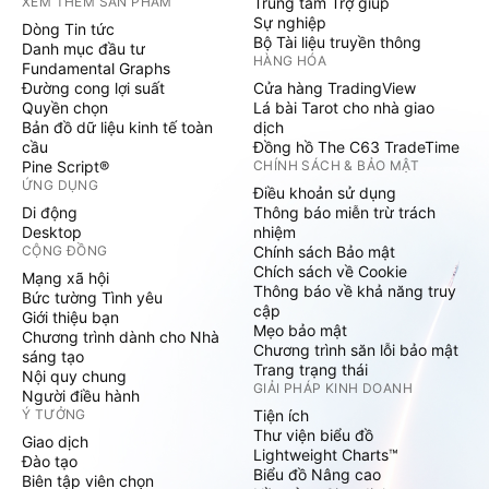
XEM THÊM SẢN PHẨM
Trung tâm Trợ giúp
Sự nghiệp
Dòng Tin tức
Bộ Tài liệu truyền thông
Danh mục đầu tư
HÀNG HÓA
Fundamental Graphs
Đường cong lợi suất
Cửa hàng TradingView
Quyền chọn
Lá bài Tarot cho nhà giao
Bản đồ dữ liệu kinh tế toàn
dịch
cầu
Đồng hồ The C63 TradeTime
Pine Script®
CHÍNH SÁCH & BẢO MẬT
ỨNG DỤNG
Điều khoản sử dụng
Di động
Thông báo miễn trừ trách
Desktop
nhiệm
CỘNG ĐỒNG
Chính sách Bảo mật
Chích sách về Cookie
Mạng xã hội
Thông báo về khả năng truy
Bức tường Tình yêu
cập
Giới thiệu bạn
Mẹo bảo mật
Chương trình dành cho Nhà
Chương trình săn lỗi bảo mật
sáng tạo
Trang trạng thái
Nội quy chung
GIẢI PHÁP KINH DOANH
Người điều hành
Ý TƯỞNG
Tiện ích
Thư viện biểu đồ
Giao dịch
Lightweight Charts™
Đào tạo
Biểu đồ Nâng cao
Biên tập viên chọn