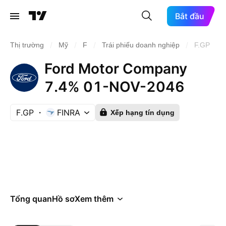
Bắt đầu
/
/
/
/
Thị trường
Mỹ
F
Trái phiếu doanh nghiệp
F.GP
Ford Motor Company
7.4% 01-NOV-2046
F.GP
FINRA
Xếp hạng tín dụng
Tổng quan
Hồ sơ
Xem thêm