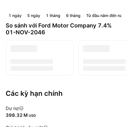
1 ngày
5 ngày
1 tháng
6 tháng
Từ đầu năm đến nay
So sánh với Ford Motor Company 7.4%
01-NOV-2046
Các kỳ hạn chính
Dư nợ
‪398.32 M‬
USD