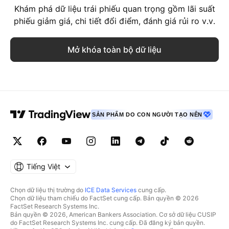
Khám phá dữ liệu trái phiếu quan trọng gồm lãi suất
phiếu giảm giá, chi tiết đổi điểm, đánh giá rủi ro v.v.
Mở khóa toàn bộ dữ liệu
SẢN PHẨM DO CON NGƯỜI TẠO NÊN
Tiếng Việt
Chọn dữ liệu thị trường do
ICE Data Services
cung cấp.
Chọn dữ liệu tham chiếu do FactSet cung cấp. Bản quyền © 2026
FactSet Research Systems Inc.
Bản quyền © 2026, American Bankers Association. Cơ sở dữ liệu CUSIP
do FactSet Research Systems Inc. cung cấp. Đã đăng ký bản quyền.