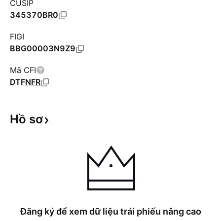
CUSIP
345370BR0
FIGI
BBG00003N9Z9
Mã CFI
DTFNFR
Hồ
sơ
Đăng ký để xem dữ liệu trái phiếu nâng cao