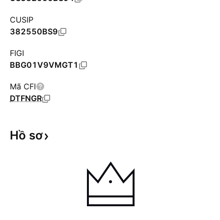
CUSIP
382550BS9
FIGI
BBG01V9VMGT1
Mã CFI
DTFNGR
Hồ
sơ