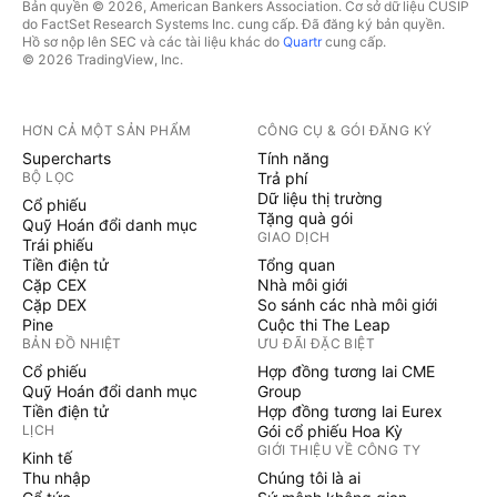
Bản quyền © 2026, American Bankers Association. Cơ sở dữ liệu CUSIP
do FactSet Research Systems Inc. cung cấp. Đã đăng ký bản quyền.
Hồ sơ nộp lên SEC và các tài liệu khác do
Quartr
cung cấp.
© 2026 TradingView, Inc.
HƠN CẢ MỘT SẢN PHẨM
CÔNG CỤ & GÓI ĐĂNG KÝ
Supercharts
Tính năng
BỘ LỌC
Trả phí
Dữ liệu thị trường
Cổ phiếu
Tặng quà gói
Quỹ Hoán đổi danh mục
GIAO DỊCH
Trái phiếu
Tiền điện tử
Tổng quan
Cặp CEX
Nhà môi giới
Cặp DEX
So sánh các nhà môi giới
Pine
Cuộc thi The Leap
BẢN ĐỒ NHIỆT
ƯU ĐÃI ĐẶC BIỆT
Cổ phiếu
Hợp đồng tương lai CME
Quỹ Hoán đổi danh mục
Group
Tiền điện tử
Hợp đồng tương lai Eurex
LỊCH
Gói cổ phiếu Hoa Kỳ
GIỚI THIỆU VỀ CÔNG TY
Kinh tế
Thu nhập
Chúng tôi là ai