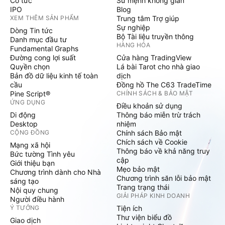
Cổ tức
Sứ mệnh không gian
IPO
Blog
XEM THÊM SẢN PHẨM
Trung tâm Trợ giúp
Sự nghiệp
Dòng Tin tức
Bộ Tài liệu truyền thông
Danh mục đầu tư
HÀNG HÓA
Fundamental Graphs
Đường cong lợi suất
Cửa hàng TradingView
Quyền chọn
Lá bài Tarot cho nhà giao
Bản đồ dữ liệu kinh tế toàn
dịch
cầu
Đồng hồ The C63 TradeTime
Pine Script®
CHÍNH SÁCH & BẢO MẬT
ỨNG DỤNG
Điều khoản sử dụng
Di động
Thông báo miễn trừ trách
Desktop
nhiệm
CỘNG ĐỒNG
Chính sách Bảo mật
Chích sách về Cookie
Mạng xã hội
Thông báo về khả năng truy
Bức tường Tình yêu
cập
Giới thiệu bạn
Mẹo bảo mật
Chương trình dành cho Nhà
Chương trình săn lỗi bảo mật
sáng tạo
Trang trạng thái
Nội quy chung
GIẢI PHÁP KINH DOANH
Người điều hành
Ý TƯỞNG
Tiện ích
Thư viện biểu đồ
Giao dịch