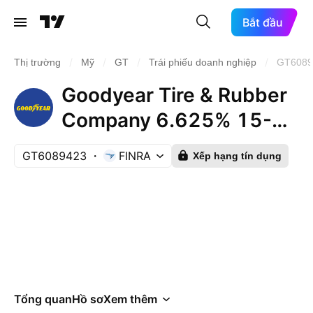
Bắt đầu
/
/
/
/
Thị trường
Mỹ
GT
Trái phiếu doanh nghiệp
GT6089
Goodyear Tire & Rubber
Company 6.625% 15-
JUL-2030
GT6089423
FINRA
Xếp hạng tín dụng
Tổng quan
Hồ sơ
Xem thêm