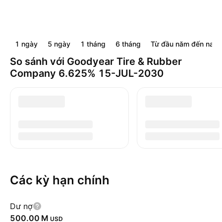
1 ngày
5 ngày
1 tháng
6 tháng
Từ đầu năm đến nay
So sánh với Goodyear Tire & Rubber
Company 6.625% 15-JUL-2030
Các kỳ hạn chính
Dư nợ
‪500.00 M‬
USD