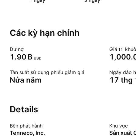
1 ngày
5 ngày
Các kỳ hạn chính
Dư nợ
Giá trị khu
‪1.90 B‬
1,000.
USD
Tần suất sử dụng phiếu giảm giá
Ngày đáo 
Nửa năm
17 thg
Details
Bên phát hành
Khu vực
Tenneco, Inc.
Sản xuất 