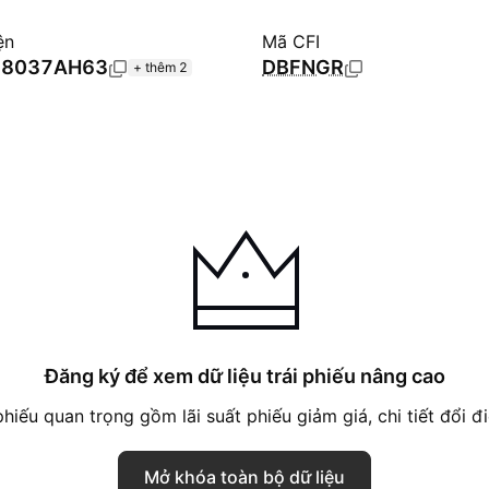
ện
Mã CFI
88037AH63
DBFNGR
+ thêm 2
Đăng ký để xem dữ liệu trái phiếu nâng cao
hiếu quan trọng gồm lãi suất phiếu giảm giá, chi tiết đổi đi
Mở khóa toàn bộ dữ liệu