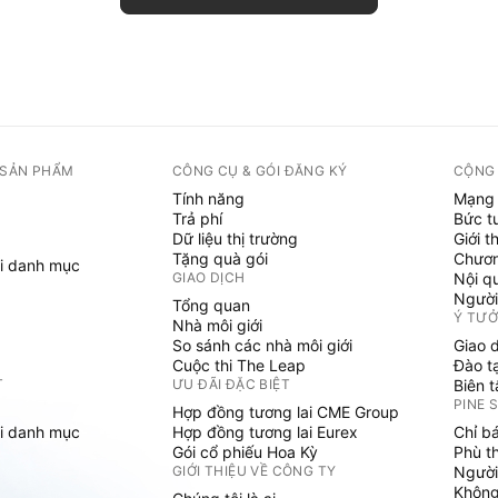
 SẢN PHẨM
CÔNG CỤ & GÓI ĐĂNG KÝ
CỘNG
Tính năng
Mạng 
Trả phí
Bức t
Dữ liệu thị trường
Giới t
Tặng quà gói
Chươn
i danh mục
GIAO DỊCH
Nội q
Người
Tổng quan
Ý TƯ
Nhà môi giới
So sánh các nhà môi giới
Giao 
Cuộc thi The Leap
Đào t
T
ƯU ĐÃI ĐẶC BIỆT
Biên 
PINE 
Hợp đồng tương lai CME Group
i danh mục
Hợp đồng tương lai Eurex
Chỉ b
Gói cổ phiếu Hoa Kỳ
Phù t
GIỚI THIỆU VỀ CÔNG TY
Người
Không 