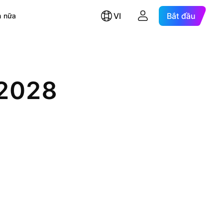
VI
Bắt đầu
 nữa
-2028