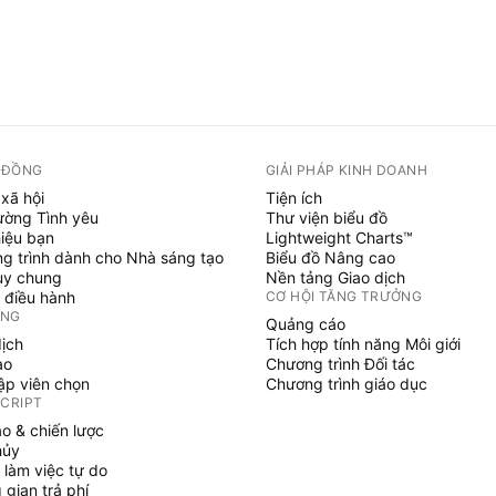
 ĐỒNG
GIẢI PHÁP KINH DOANH
xã hội
Tiện ích
ường Tình yêu
Thư viện biểu đồ
hiệu bạn
Lightweight Charts™
g trình dành cho Nhà sáng tạo
Biểu đồ Nâng cao
uy chung
Nền tảng Giao dịch
 điều hành
CƠ HỘI TĂNG TRƯỞNG
ỞNG
Quảng cáo
dịch
Tích hợp tính năng Môi giới
ạo
Chương trình Đối tác
tập viên chọn
Chương trình giáo dục
SCRIPT
áo & chiến lược
hủy
 làm việc tự do
gian trả phí