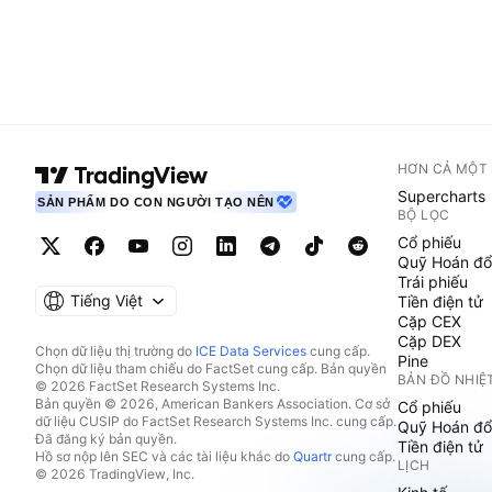
HƠN CẢ MỘT
Supercharts
SẢN PHẨM DO CON NGƯỜI TẠO NÊN
BỘ LỌC
Cổ phiếu
Quỹ Hoán đổ
Trái phiếu
Tiếng Việt
Tiền điện tử
Cặp CEX
Cặp DEX
Chọn dữ liệu thị trường do
ICE Data Services
cung cấp.
Pine
Chọn dữ liệu tham chiếu do FactSet cung cấp. Bản quyền
BẢN ĐỒ NHIỆ
© 2026 FactSet Research Systems Inc.
Bản quyền © 2026, American Bankers Association. Cơ sở
Cổ phiếu
dữ liệu CUSIP do FactSet Research Systems Inc. cung cấp.
Quỹ Hoán đổ
Đã đăng ký bản quyền.
Tiền điện tử
Hồ sơ nộp lên SEC và các tài liệu khác do
Quartr
cung cấp.
LỊCH
© 2026 TradingView, Inc.