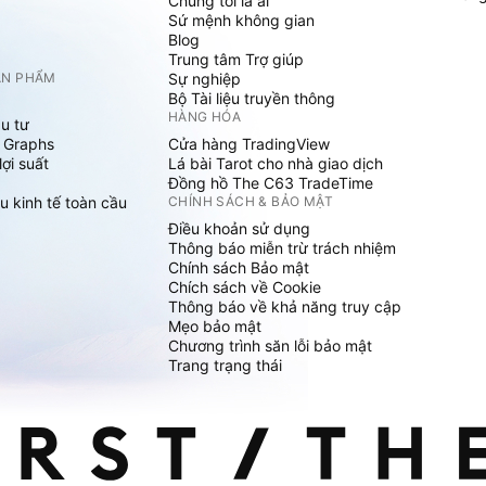
Chúng tôi là ai
Sứ mệnh không gian
Blog
Trung tâm Trợ giúp
ẢN PHẨM
Sự nghiệp
Bộ Tài liệu truyền thông
HÀNG HÓA
u tư
 Graphs
Cửa hàng TradingView
ợi suất
Lá bài Tarot cho nhà giao dịch
Đồng hồ The C63 TradeTime
u kinh tế toàn cầu
CHÍNH SÁCH & BẢO MẬT
Điều khoản sử dụng
Thông báo miễn trừ trách nhiệm
Chính sách Bảo mật
Chích sách về Cookie
Thông báo về khả năng truy cập
Mẹo bảo mật
Chương trình săn lỗi bảo mật
Trang trạng thái