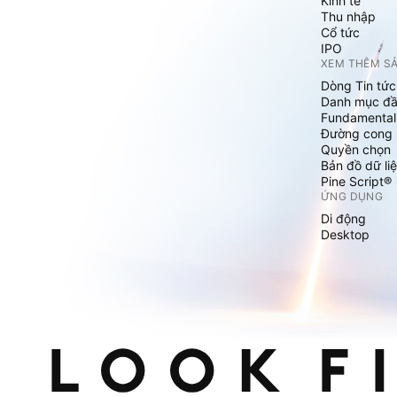
Kinh tế
Thu nhập
Cổ tức
IPO
XEM THÊM S
Dòng Tin tức
Danh mục đầ
Fundamental
Đường cong l
Quyền chọn
Bản đồ dữ liệ
Pine Script®
ỨNG DỤNG
Di động
Desktop