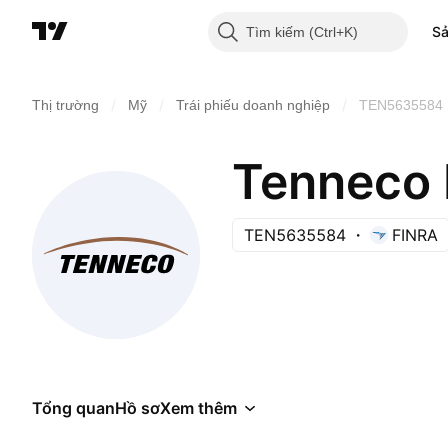
S
Tìm kiếm
/
/
/
Thị trường
Mỹ
Trái phiếu doanh nghiệp
TEN5635584
Tenneco 
TEN5635584
FINRA
Tổng quan
Hồ sơ
Xem thêm