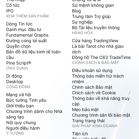
Cổ tức
Sứ mệnh không gian
IPO
Blog
XEM THÊM SẢN PHẨM
Trung tâm Trợ giúp
Sự nghiệp
Dòng Tin tức
Bộ Tài liệu truyền thông
Danh mục đầu tư
HÀNG HÓA
Fundamental Graphs
Đường cong lợi suất
Cửa hàng TradingView
Quyền chọn
Lá bài Tarot cho nhà giao
Bản đồ dữ liệu kinh tế toàn
dịch
cầu
Đồng hồ The C63 TradeTime
Pine Script®
CHÍNH SÁCH & BẢO MẬT
ỨNG DỤNG
Điều khoản sử dụng
Di động
Thông báo miễn trừ trách
Desktop
nhiệm
CỘNG ĐỒNG
Chính sách Bảo mật
Chích sách về Cookie
Mạng xã hội
Thông báo về khả năng truy
Bức tường Tình yêu
cập
Giới thiệu bạn
Mẹo bảo mật
Chương trình dành cho Nhà
Chương trình săn lỗi bảo mật
sáng tạo
Trang trạng thái
Nội quy chung
GIẢI PHÁP KINH DOANH
Người điều hành
Ý TƯỞNG
Tiện ích