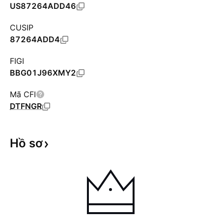
US87264ADD46
CUSIP
87264ADD4
FIGI
BBG01J96XMY2
Mã CFI
DTFNGR
Hồ
sơ