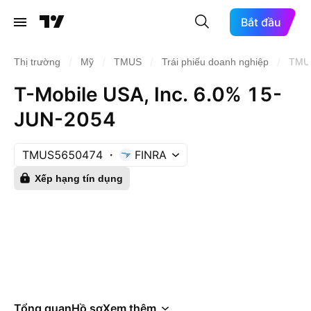
Bắt đầu
/
/
/
/
Thị trường
Mỹ
TMUS
Trái phiếu doanh nghiệp
TMU
T-Mobile USA, Inc. 6.0% 15-
JUN-2054
TMUS5650474
FINRA
Xếp hạng tín dụng
Tổng quan
Hồ sơ
Xem thêm