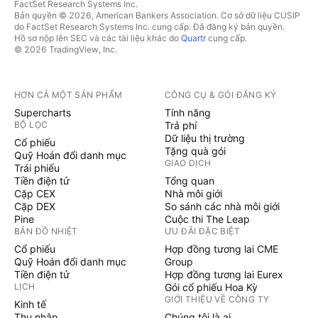
FactSet Research Systems Inc.
Bản quyền © 2026, American Bankers Association. Cơ sở dữ liệu CUSIP
do FactSet Research Systems Inc. cung cấp. Đã đăng ký bản quyền.
Hồ sơ nộp lên SEC và các tài liệu khác do
Quartr
cung cấp.
© 2026 TradingView, Inc.
HƠN CẢ MỘT SẢN PHẨM
CÔNG CỤ & GÓI ĐĂNG KÝ
Supercharts
Tính năng
BỘ LỌC
Trả phí
Dữ liệu thị trường
Cổ phiếu
Tặng quà gói
Quỹ Hoán đổi danh mục
GIAO DỊCH
Trái phiếu
Tiền điện tử
Tổng quan
Cặp CEX
Nhà môi giới
Cặp DEX
So sánh các nhà môi giới
Pine
Cuộc thi The Leap
BẢN ĐỒ NHIỆT
ƯU ĐÃI ĐẶC BIỆT
Cổ phiếu
Hợp đồng tương lai CME
Quỹ Hoán đổi danh mục
Group
Tiền điện tử
Hợp đồng tương lai Eurex
LỊCH
Gói cổ phiếu Hoa Kỳ
GIỚI THIỆU VỀ CÔNG TY
Kinh tế
Thu nhập
Chúng tôi là ai