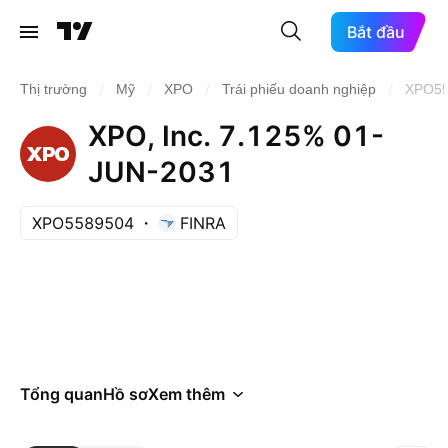
Bắt đầu
/
/
/
/
Thị trường
Mỹ
XPO
Trái phiếu doanh nghiệp
XPO55
XPO, Inc. 7.125% 01-
JUN-2031
XPO5589504
FINRA
Tổng quan
Hồ sơ
Xem thêm