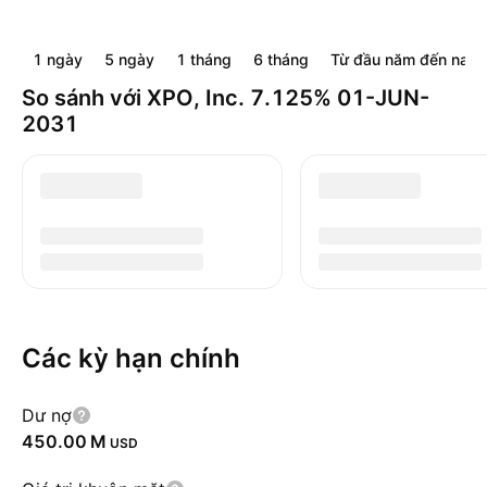
1 ngày
5 ngày
1 tháng
6 tháng
Từ đầu năm đến nay
So sánh với XPO, Inc. 7.125% 01-JUN-
2031
Các kỳ hạn chính
Dư nợ
‪450.00 M‬
USD