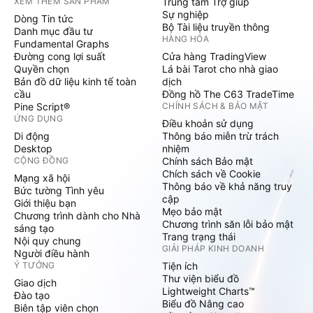
XEM THÊM SẢN PHẨM
Trung tâm Trợ giúp
Sự nghiệp
Dòng Tin tức
Bộ Tài liệu truyền thông
Danh mục đầu tư
HÀNG HÓA
Fundamental Graphs
Đường cong lợi suất
Cửa hàng TradingView
Quyền chọn
Lá bài Tarot cho nhà giao
Bản đồ dữ liệu kinh tế toàn
dịch
cầu
Đồng hồ The C63 TradeTime
Pine Script®
CHÍNH SÁCH & BẢO MẬT
ỨNG DỤNG
Điều khoản sử dụng
Di động
Thông báo miễn trừ trách
Desktop
nhiệm
CỘNG ĐỒNG
Chính sách Bảo mật
Chích sách về Cookie
Mạng xã hội
Thông báo về khả năng truy
Bức tường Tình yêu
cập
Giới thiệu bạn
Mẹo bảo mật
Chương trình dành cho Nhà
Chương trình săn lỗi bảo mật
sáng tạo
Trang trạng thái
Nội quy chung
GIẢI PHÁP KINH DOANH
Người điều hành
Ý TƯỞNG
Tiện ích
Thư viện biểu đồ
Giao dịch
Lightweight Charts™
Đào tạo
Biểu đồ Nâng cao
Biên tập viên chọn