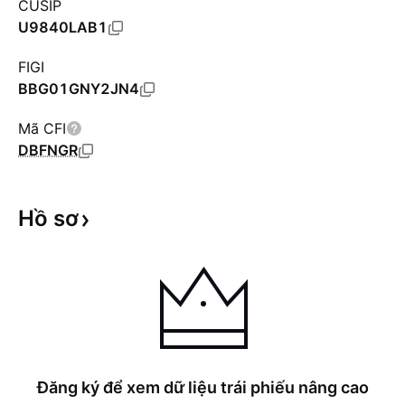
CUSIP
U9840LAB1
FIGI
BBG01GNY2JN4
Mã CFI
DBFNGR
Hồ
sơ
Đăng ký để xem dữ liệu trái phiếu nâng cao