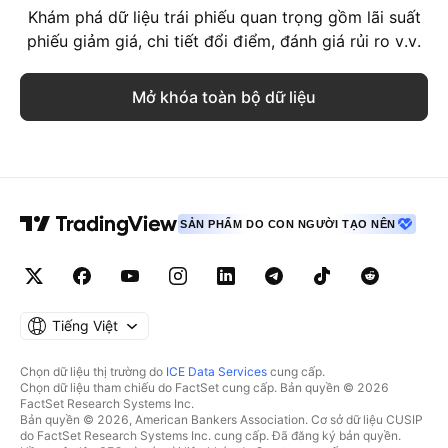
Khám phá dữ liệu trái phiếu quan trọng gồm lãi suất
phiếu giảm giá, chi tiết đổi điểm, đánh giá rủi ro v.v.
Mở khóa toàn bộ dữ liệu
SẢN PHẨM DO CON NGƯỜI TẠO NÊN
Tiếng Việt
Chọn dữ liệu thị trường do
ICE Data Services
cung cấp.
Chọn dữ liệu tham chiếu do FactSet cung cấp. Bản quyền © 2026
FactSet Research Systems Inc.
Bản quyền © 2026, American Bankers Association. Cơ sở dữ liệu CUSIP
do FactSet Research Systems Inc. cung cấp. Đã đăng ký bản quyền.