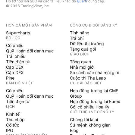
Hồ sơ nộp lên SEC và các tài liệu khác do
Quartr
cung cấp.
© 2026 TradingView, Inc.
HƠN CẢ MỘT SẢN PHẨM
CÔNG CỤ & GÓI ĐĂNG KÝ
Supercharts
Tính năng
BỘ LỌC
Trả phí
Dữ liệu thị trường
Cổ phiếu
Tặng quà gói
Quỹ Hoán đổi danh mục
GIAO DỊCH
Trái phiếu
Tiền điện tử
Tổng quan
Cặp CEX
Nhà môi giới
Cặp DEX
So sánh các nhà môi giới
Pine
Cuộc thi The Leap
BẢN ĐỒ NHIỆT
ƯU ĐÃI ĐẶC BIỆT
Cổ phiếu
Hợp đồng tương lai CME
Quỹ Hoán đổi danh mục
Group
Tiền điện tử
Hợp đồng tương lai Eurex
LỊCH
Gói cổ phiếu Hoa Kỳ
GIỚI THIỆU VỀ CÔNG TY
Kinh tế
Thu nhập
Chúng tôi là ai
Cổ tức
Sứ mệnh không gian
IPO
Blog