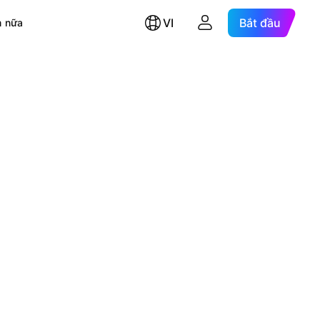
VI
Bắt đầu
 nữa