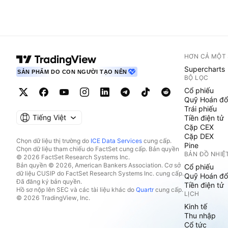
HƠN CẢ MỘT
Supercharts
SẢN PHẨM DO CON NGƯỜI TẠO NÊN
BỘ LỌC
Cổ phiếu
Quỹ Hoán đổ
Trái phiếu
Tiếng Việt
Tiền điện tử
Cặp CEX
Cặp DEX
Chọn dữ liệu thị trường do
ICE Data Services
cung cấp.
Pine
Chọn dữ liệu tham chiếu do FactSet cung cấp. Bản quyền
BẢN ĐỒ NHIỆ
© 2026 FactSet Research Systems Inc.
Bản quyền © 2026, American Bankers Association. Cơ sở
Cổ phiếu
dữ liệu CUSIP do FactSet Research Systems Inc. cung cấp.
Quỹ Hoán đổ
Đã đăng ký bản quyền.
Tiền điện tử
Hồ sơ nộp lên SEC và các tài liệu khác do
Quartr
cung cấp.
LỊCH
© 2026 TradingView, Inc.
Kinh tế
Thu nhập
Cổ tức