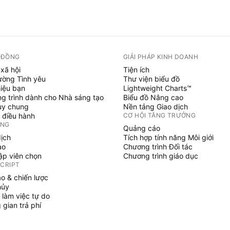
 ĐỒNG
GIẢI PHÁP KINH DOANH
xã hội
Tiện ích
ường Tình yêu
Thư viện biểu đồ
hiệu bạn
Lightweight Charts™
g trình dành cho Nhà sáng tạo
Biểu đồ Nâng cao
uy chung
Nền tảng Giao dịch
 điều hành
CƠ HỘI TĂNG TRƯỞNG
ỞNG
Quảng cáo
dịch
Tích hợp tính năng Môi giới
ạo
Chương trình Đối tác
tập viên chọn
Chương trình giáo dục
SCRIPT
áo & chiến lược
hủy
 làm việc tự do
gian trả phí