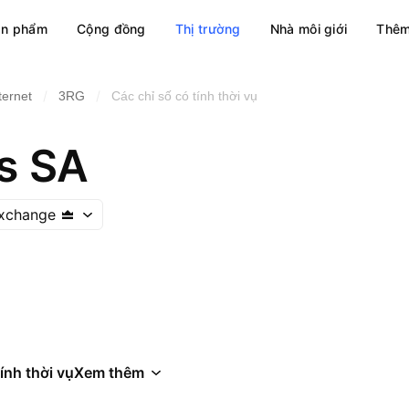
ản phẩm
Cộng đồng
Thị trường
Nhà môi giới
Thêm
/
/
ternet
3RG
Các chỉ số có tính thời vụ
s SA
xchange
ính thời vụ
Xem thêm