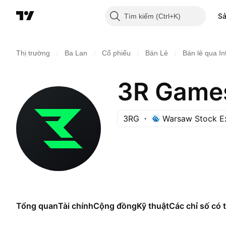
S
Tìm kiếm
/
/
/
/
Thị trường
Ba Lan
Cổ phiếu
Bán Lẻ
Bán lẻ qua In
3R Game
3RG
Warsaw Stock E
Tổng quan
Tài chính
Cộng đồng
Kỹ thuật
Các chỉ số có t