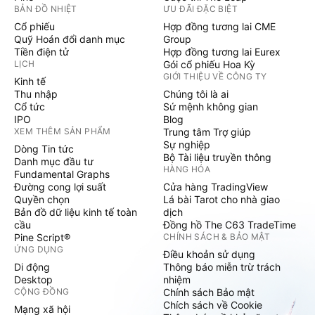
BẢN ĐỒ NHIỆT
ƯU ĐÃI ĐẶC BIỆT
Cổ phiếu
Hợp đồng tương lai CME
Quỹ Hoán đổi danh mục
Group
Tiền điện tử
Hợp đồng tương lai Eurex
LỊCH
Gói cổ phiếu Hoa Kỳ
GIỚI THIỆU VỀ CÔNG TY
Kinh tế
Thu nhập
Chúng tôi là ai
Cổ tức
Sứ mệnh không gian
IPO
Blog
XEM THÊM SẢN PHẨM
Trung tâm Trợ giúp
Sự nghiệp
Dòng Tin tức
Bộ Tài liệu truyền thông
Danh mục đầu tư
HÀNG HÓA
Fundamental Graphs
Đường cong lợi suất
Cửa hàng TradingView
Quyền chọn
Lá bài Tarot cho nhà giao
Bản đồ dữ liệu kinh tế toàn
dịch
cầu
Đồng hồ The C63 TradeTime
Pine Script®
CHÍNH SÁCH & BẢO MẬT
ỨNG DỤNG
Điều khoản sử dụng
Di động
Thông báo miễn trừ trách
Desktop
nhiệm
CỘNG ĐỒNG
Chính sách Bảo mật
Chích sách về Cookie
Mạng xã hội