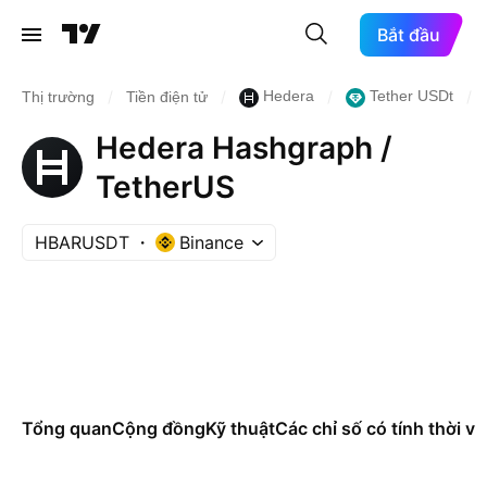
Bắt đầu
/
/
/
/
Hedera
Tether USDt
Thị trường
Tiền điện tử
Hedera Hashgraph /
TetherUS
HBARUSDT
Binance
Tổng quan
Cộng đồng
Kỹ thuật
Các chỉ số có tính thời vụ