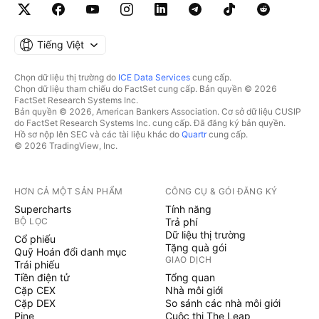
Tiếng Việt
Chọn dữ liệu thị trường do
ICE Data Services
cung cấp.
Chọn dữ liệu tham chiếu do FactSet cung cấp. Bản quyền © 2026
FactSet Research Systems Inc.
Bản quyền © 2026, American Bankers Association. Cơ sở dữ liệu CUSIP
do FactSet Research Systems Inc. cung cấp. Đã đăng ký bản quyền.
Hồ sơ nộp lên SEC và các tài liệu khác do
Quartr
cung cấp.
© 2026 TradingView, Inc.
HƠN CẢ MỘT SẢN PHẨM
CÔNG CỤ & GÓI ĐĂNG KÝ
Supercharts
Tính năng
BỘ LỌC
Trả phí
Dữ liệu thị trường
Cổ phiếu
Tặng quà gói
Quỹ Hoán đổi danh mục
GIAO DỊCH
Trái phiếu
Tiền điện tử
Tổng quan
Cặp CEX
Nhà môi giới
Cặp DEX
So sánh các nhà môi giới
Pine
Cuộc thi The Leap