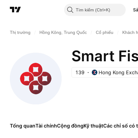
S
Tìm kiếm
/
/
/
Thị trường
Hồng Kông, Trung Quốc
Cổ phiếu
Khách 
Smart Fis
139
Hong Kong Exch
Tổng quan
Tài chính
Cộng đồng
Kỹ thuật
Các chỉ số có t