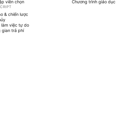
tập viên chọn
Chương trình giáo dục
SCRIPT
áo & chiến lược
hủy
 làm việc tự do
gian trả phí