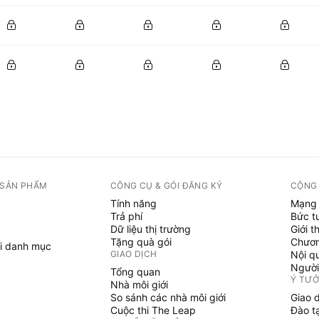
 SẢN PHẨM
CÔNG CỤ & GÓI ĐĂNG KÝ
CỘNG
Tính năng
Mạng 
Trả phí
Bức t
Dữ liệu thị trường
Giới t
Tặng quà gói
Chươn
i danh mục
GIAO DỊCH
Nội q
Người
Tổng quan
Ý TƯ
Nhà môi giới
So sánh các nhà môi giới
Giao 
Cuộc thi The Leap
Đào t