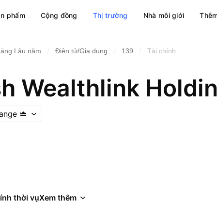
ản phẩm
Cộng đồng
Thị trường
Nhà môi giới
Thêm
/
/
/
hàng Lâu năm
Điện tử/Gia dụng
139
Tài chính
h Wealthlink Holdi
ange
ính thời vụ
Xem thêm