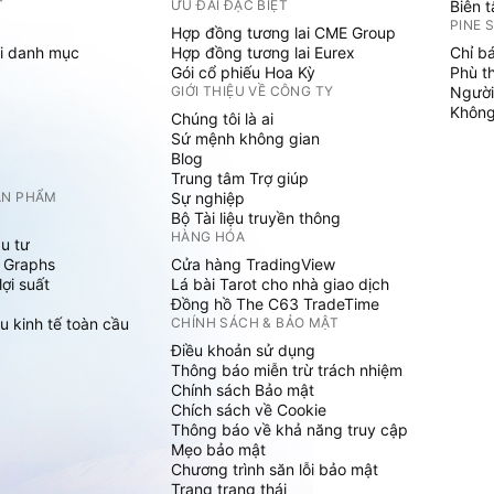
T
ƯU ĐÃI ĐẶC BIỆT
Biên 
PINE 
Hợp đồng tương lai CME Group
i danh mục
Hợp đồng tương lai Eurex
Chỉ b
Gói cổ phiếu Hoa Kỳ
Phù t
GIỚI THIỆU VỀ CÔNG TY
Người
Không 
Chúng tôi là ai
Sứ mệnh không gian
Blog
Trung tâm Trợ giúp
ẢN PHẨM
Sự nghiệp
Bộ Tài liệu truyền thông
HÀNG HÓA
u tư
 Graphs
Cửa hàng TradingView
ợi suất
Lá bài Tarot cho nhà giao dịch
Đồng hồ The C63 TradeTime
u kinh tế toàn cầu
CHÍNH SÁCH & BẢO MẬT
Điều khoản sử dụng
Thông báo miễn trừ trách nhiệm
Chính sách Bảo mật
Chích sách về Cookie
Thông báo về khả năng truy cập
Mẹo bảo mật
Chương trình săn lỗi bảo mật
Trang trạng thái