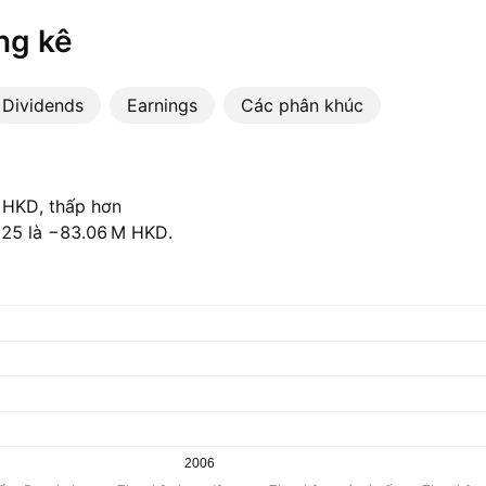
ng kê
Dividends
Earnings
Các phân khúc
 HKD, thấp hơn
5 là ‪−83.06 M‬ HKD.
2006