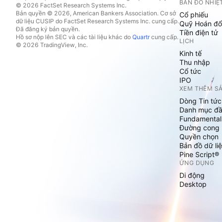
BẢN ĐỒ NHIỆ
© 2026 FactSet Research Systems Inc.
Bản quyền © 2026, American Bankers Association. Cơ sở
Cổ phiếu
dữ liệu CUSIP do FactSet Research Systems Inc. cung cấp.
Quỹ Hoán đổ
Đã đăng ký bản quyền.
Tiền điện tử
Hồ sơ nộp lên SEC và các tài liệu khác do
Quartr
cung cấp.
LỊCH
© 2026 TradingView, Inc.
Kinh tế
Thu nhập
Cổ tức
IPO
XEM THÊM S
Dòng Tin tức
Danh mục đầ
Fundamental
Đường cong l
Quyền chọn
Bản đồ dữ liệ
Pine Script®
ỨNG DỤNG
Di động
Desktop