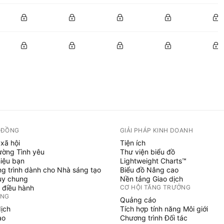
 ĐỒNG
GIẢI PHÁP KINH DOANH
xã hội
Tiện ích
ường Tình yêu
Thư viện biểu đồ
hiệu bạn
Lightweight Charts™
g trình dành cho Nhà sáng tạo
Biểu đồ Nâng cao
uy chung
Nền tảng Giao dịch
 điều hành
CƠ HỘI TĂNG TRƯỞNG
ỞNG
Quảng cáo
dịch
Tích hợp tính năng Môi giới
ạo
Chương trình Đối tác