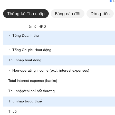
T
Thống kê Thu nhập
Bảng cân đối
Dòng tiền
Chỉ số
Đơn vị tiền tệ: HKD
Tổng Doanh thu
Tổng Chi phí Hoạt động
Thu nhập hoạt động
Non-operating income (excl. interest expenses)
Total interest expense (banks)
Thu nhập/chi phí bất thường
Thu nhập trước thuế
Thuế