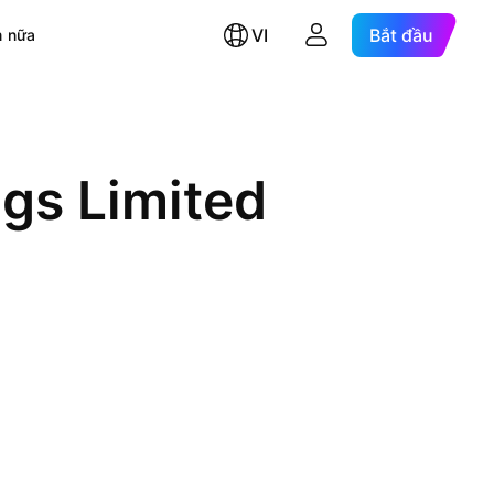
VI
Bắt đầu
 nữa
ngs Limited