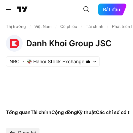
Bắt đầu
/
/
/
/
Thị trường
Việt Nam
Cổ phiếu
Tài chính
Phát triển
Danh Khoi Group JSC
NRC
Hanoi Stock Exchange
Tổng quan
Tài chính
Cộng đồng
Kỹ thuật
Các chỉ số có tí
Quay lại