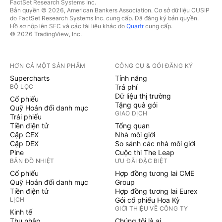
FactSet Research Systems Inc.
Bản quyền © 2026, American Bankers Association. Cơ sở dữ liệu CUSIP
do FactSet Research Systems Inc. cung cấp. Đã đăng ký bản quyền.
Hồ sơ nộp lên SEC và các tài liệu khác do
Quartr
cung cấp.
© 2026 TradingView, Inc.
HƠN CẢ MỘT SẢN PHẨM
CÔNG CỤ & GÓI ĐĂNG KÝ
Supercharts
Tính năng
BỘ LỌC
Trả phí
Dữ liệu thị trường
Cổ phiếu
Tặng quà gói
Quỹ Hoán đổi danh mục
GIAO DỊCH
Trái phiếu
Tiền điện tử
Tổng quan
Cặp CEX
Nhà môi giới
Cặp DEX
So sánh các nhà môi giới
Pine
Cuộc thi The Leap
BẢN ĐỒ NHIỆT
ƯU ĐÃI ĐẶC BIỆT
Cổ phiếu
Hợp đồng tương lai CME
Quỹ Hoán đổi danh mục
Group
Tiền điện tử
Hợp đồng tương lai Eurex
LỊCH
Gói cổ phiếu Hoa Kỳ
GIỚI THIỆU VỀ CÔNG TY
Kinh tế
Thu nhập
Chúng tôi là ai