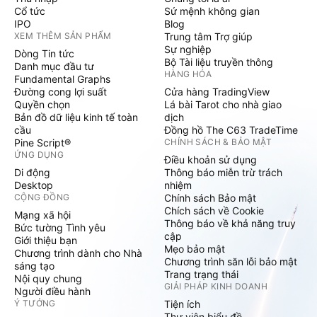
Cổ tức
Sứ mệnh không gian
IPO
Blog
XEM THÊM SẢN PHẨM
Trung tâm Trợ giúp
Sự nghiệp
Dòng Tin tức
Bộ Tài liệu truyền thông
Danh mục đầu tư
HÀNG HÓA
Fundamental Graphs
Đường cong lợi suất
Cửa hàng TradingView
Quyền chọn
Lá bài Tarot cho nhà giao
Bản đồ dữ liệu kinh tế toàn
dịch
cầu
Đồng hồ The C63 TradeTime
Pine Script®
CHÍNH SÁCH & BẢO MẬT
ỨNG DỤNG
Điều khoản sử dụng
Di động
Thông báo miễn trừ trách
Desktop
nhiệm
CỘNG ĐỒNG
Chính sách Bảo mật
Chích sách về Cookie
Mạng xã hội
Thông báo về khả năng truy
Bức tường Tình yêu
cập
Giới thiệu bạn
Mẹo bảo mật
Chương trình dành cho Nhà
Chương trình săn lỗi bảo mật
sáng tạo
Trang trạng thái
Nội quy chung
GIẢI PHÁP KINH DOANH
Người điều hành
Ý TƯỞNG
Tiện ích
Thư viện biểu đồ