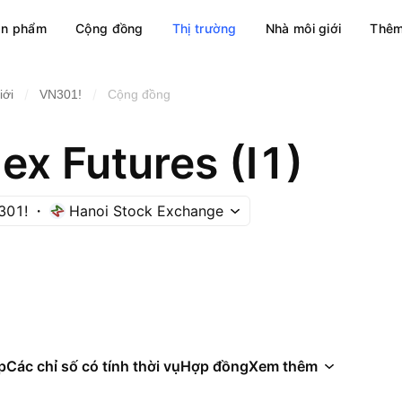
ản phẩm
Cộng đồng
Thị trường
Nhà môi giới
Thêm
/
/
iới
VN301!
Cộng đồng
ex Futures (I1)
301!
Hanoi Stock Exchange
p
Các chỉ số có tính thời vụ
Hợp đồng
Xem thêm