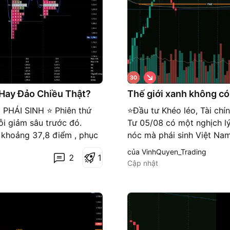
G
i
á
Hay Đảo Chiều Thật?
Thế giới xanh không có
x
u
 PHÁI SINH ⭐️ Phiên thứ
⭐️Đầu tư Khéo léo, Tài ch
ố
ỗi giảm sâu trước đó.
Tư 05/08 có một nghịch lý 
n
g
khoảng 37,8 điểm , phục
nóc mà phái sinh Việt Nam
–1.851 . Đây là phiên cho
vượt 54.000), Nikkei +3
của VinhQuyen_Trading
2
1
ng còn ép được giá xuống
tháng 8) quay đầu từ đỉnh
Cập nhật
 phiên xác nhận uptrend
âm -3,08 điểm . Nhưng đừ
h sau cạn cung , trong khi
như đi ngang (-0,04% về 1
ất, tỷ giá, dòng tiền
chỉnh. Đây là chốt lời tại
ông tin chính lớn nhất:
nội tại. Ta sẽ bóc tách cả 
Nhóm trụ Vin kéo chỉ số,
nhất: Vì sao chứng khoán 