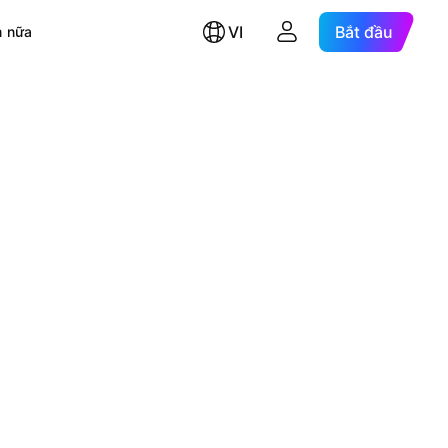
VI
Bắt đầu
 nữa