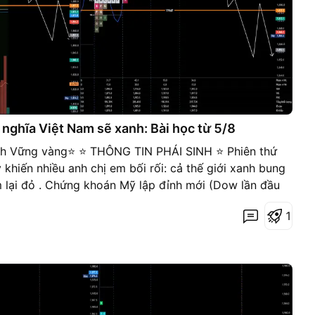
 nghĩa Việt Nam sẽ xanh: Bài học từ 5/8
ính Vững vàng⭐️ ⭐️ THÔNG TIN PHÁI SINH ⭐️ Phiên thứ
khiến nhiều anh chị em bối rối: cả thế giới xanh bung
 lại đỏ . Chứng khoán Mỹ lập đỉnh mới (Dow lần đầu
,66%, KOSPI +3,76%, nhưng HNX:VN301! (hợp đồng
1
 1.942 về 1.913,8 (-0,58%) , thủng POC, basis chuyển
ng hiểu lầm chữ giảm mạnh: bên cơ sở VN-Index gần
.776,46), chỉ có VN30 (-0,54%) và phái sinh điều
 kháng cự sau nhịp hồi ~130 điểm , không phải tin xấu
hai đầu ở bài viết dưới đây. Các thông tin chính lớn
Mỹ tăng dựng đứng lên đỉnh lịch sử Dầu lao dốc dưới