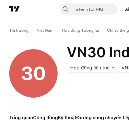
S
Tìm kiếm
/
/
/
Thị trường
Việt Nam
Hợp đồng Tương lai
Chỉ số thế g
VN30 Ind
Hợp đồng liên tục
VN
Tổng quan
Cộng đồng
Kỹ thuật
Đường cong chuyển tiế