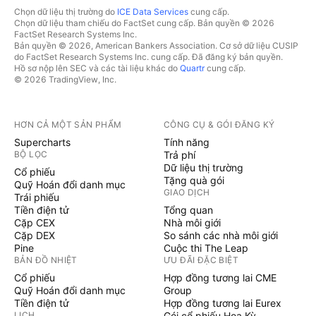
Chọn dữ liệu thị trường do
ICE Data Services
cung cấp.
Chọn dữ liệu tham chiếu do FactSet cung cấp. Bản quyền © 2026
FactSet Research Systems Inc.
Bản quyền © 2026, American Bankers Association. Cơ sở dữ liệu CUSIP
do FactSet Research Systems Inc. cung cấp. Đã đăng ký bản quyền.
Hồ sơ nộp lên SEC và các tài liệu khác do
Quartr
cung cấp.
© 2026 TradingView, Inc.
HƠN CẢ MỘT SẢN PHẨM
CÔNG CỤ & GÓI ĐĂNG KÝ
Supercharts
Tính năng
BỘ LỌC
Trả phí
Dữ liệu thị trường
Cổ phiếu
Tặng quà gói
Quỹ Hoán đổi danh mục
GIAO DỊCH
Trái phiếu
Tiền điện tử
Tổng quan
Cặp CEX
Nhà môi giới
Cặp DEX
So sánh các nhà môi giới
Pine
Cuộc thi The Leap
BẢN ĐỒ NHIỆT
ƯU ĐÃI ĐẶC BIỆT
Cổ phiếu
Hợp đồng tương lai CME
Quỹ Hoán đổi danh mục
Group
Tiền điện tử
Hợp đồng tương lai Eurex
LỊCH
Gói cổ phiếu Hoa Kỳ