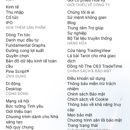
GIỚI THIỆU VỀ CÔNG TY
Kinh tế
Thu nhập
Chúng tôi là ai
Cổ tức
Sứ mệnh không gian
IPO
Blog
XEM THÊM SẢN PHẨM
Trung tâm Trợ giúp
Sự nghiệp
Dòng Tin tức
Bộ Tài liệu truyền thông
Danh mục đầu tư
HÀNG HÓA
Fundamental Graphs
Đường cong lợi suất
Cửa hàng TradingView
Quyền chọn
Lá bài Tarot cho nhà giao
Bản đồ dữ liệu kinh tế toàn
dịch
cầu
Đồng hồ The C63 TradeTime
Pine Script®
CHÍNH SÁCH & BẢO MẬT
ỨNG DỤNG
Điều khoản sử dụng
Di động
Thông báo miễn trừ trách
Desktop
nhiệm
CỘNG ĐỒNG
Chính sách Bảo mật
Chích sách về Cookie
Mạng xã hội
Thông báo về khả năng truy
Bức tường Tình yêu
cập
Giới thiệu bạn
Mẹo bảo mật
Chương trình dành cho Nhà
Chương trình săn lỗi bảo mật
sáng tạo
Trang trạng thái
Nội quy chung