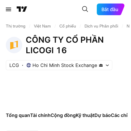
Bắt đầu
/
/
/
/
Thị trường
Việt Nam
Cổ phiếu
Dịch vụ Phân phối
Nh
CÔNG TY CỔ PHẦN
LICOGI 16
LCG
Ho Chi Minh Stock Exchange
Tổng quan
Tài chính
Cộng đồng
Kỹ thuật
Dự báo
Các chỉ s