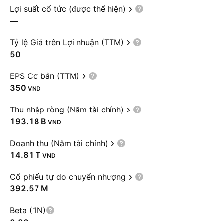
Lợi suất cổ tức (được thể hiện)
—
Tỷ lệ Giá trên Lợi nhuận (TTM)
50
EPS Cơ bản (TTM)
350
VND
Thu nhập ròng (Năm tài chính)
‪193.18 B‬
VND
Doanh thu (Năm tài chính)
‪14.81 T‬
VND
Cổ phiếu tự do chuyển nhượng
‪392.57 M‬
Beta (1N)