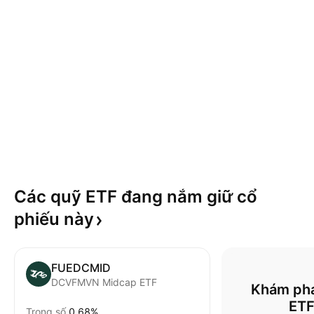
Các quỹ ETF đang nắm giữ cổ
phiếu
này
FUEDCMID
DCVFMVN Midcap ETF
Khám phá
ET
Trọng số
0.68%