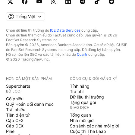
Tiếng Việt
Chọn dữ liệu thị trường do
ICE Data Services
cung cấp.
Chọn dữ liệu tham chiếu do FactSet cung cấp. Bản quyền © 2026
FactSet Research Systems Inc.
Bản quyền © 2026, American Bankers Association. Cơ sở dữ liệu CUSIP
do FactSet Research Systems Inc. cung cấp. Đã đăng ký bản quyền.
Hồ sơ nộp lên SEC và các tài liệu khác do
Quartr
cung cấp.
© 2026 TradingView, Inc.
HƠN CẢ MỘT SẢN PHẨM
CÔNG CỤ & GÓI ĐĂNG KÝ
Supercharts
Tính năng
BỘ LỌC
Trả phí
Dữ liệu thị trường
Cổ phiếu
Tặng quà gói
Quỹ Hoán đổi danh mục
GIAO DỊCH
Trái phiếu
Tiền điện tử
Tổng quan
Cặp CEX
Nhà môi giới
Cặp DEX
So sánh các nhà môi giới
Pine
Cuộc thi The Leap