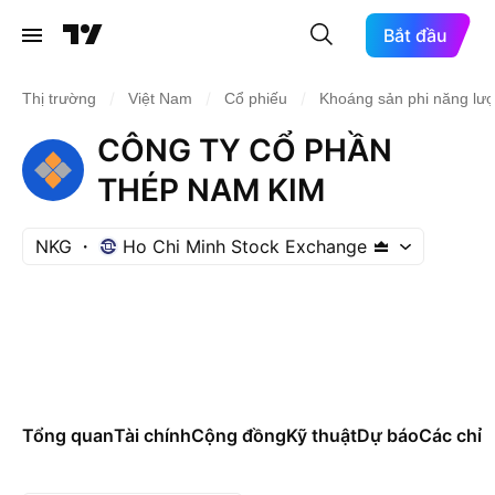
Bắt đầu
/
/
/
Thị trường
Việt Nam
Cổ phiếu
Khoáng sản phi năng lư
CÔNG TY CỔ PHẦN
THÉP NAM KIM
NKG
Ho Chi Minh Stock Exchange
Tổng quan
Tài chính
Cộng đồng
Kỹ thuật
Dự báo
Các chỉ s