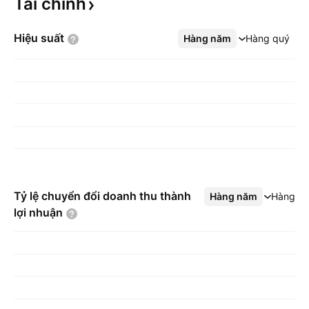
Tài
chính
Hiệu
suất
Hàng năm
Xem thêm
Hàng quý
Tỷ lệ chuyển đổi doanh thu thành
Hàng năm
Xem thêm
Hàng q
lợi
nhuận