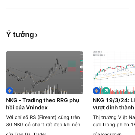
Ý
tưởng
G
i
á
NKG - Trading theo RRG phụ
NKG 19/3/24: Li
l
hồi của Vnindex
vượt đỉnh thành
ê
n
Với chỉ số RS (Fireant) cũng trên
Thị trường Việt Na
80 NKG có chart rất đẹp khi nén
cực trong phiên 18
trên MA50. Thị trường nhìn chung
số HOSE:VNINDEX
của Tran_Dai_Trader
của longsonvn