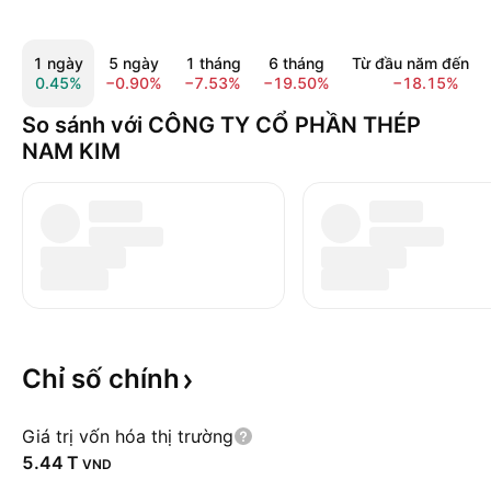
1 ngày
5 ngày
1 tháng
6 tháng
Từ đầu năm đến n
0.45%
−0.90%
−7.53%
−19.50%
−18.15%
So sánh với CÔNG TY CỔ PHẦN THÉP
NAM KIM
Chỉ số
chính
Giá trị vốn hóa thị trường
‪5.44 T‬
VND