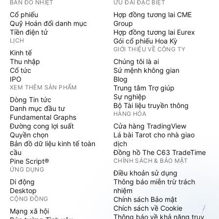
BẢN ĐỒ NHIỆT
ƯU ĐÃI ĐẶC BIỆT
Cổ phiếu
Hợp đồng tương lai CME
Quỹ Hoán đổi danh mục
Group
Tiền điện tử
Hợp đồng tương lai Eurex
LỊCH
Gói cổ phiếu Hoa Kỳ
GIỚI THIỆU VỀ CÔNG TY
Kinh tế
Thu nhập
Chúng tôi là ai
Cổ tức
Sứ mệnh không gian
IPO
Blog
XEM THÊM SẢN PHẨM
Trung tâm Trợ giúp
Sự nghiệp
Dòng Tin tức
Bộ Tài liệu truyền thông
Danh mục đầu tư
HÀNG HÓA
Fundamental Graphs
Đường cong lợi suất
Cửa hàng TradingView
Quyền chọn
Lá bài Tarot cho nhà giao
Bản đồ dữ liệu kinh tế toàn
dịch
cầu
Đồng hồ The C63 TradeTime
Pine Script®
CHÍNH SÁCH & BẢO MẬT
ỨNG DỤNG
Điều khoản sử dụng
Di động
Thông báo miễn trừ trách
Desktop
nhiệm
CỘNG ĐỒNG
Chính sách Bảo mật
Chích sách về Cookie
Mạng xã hội
Thông báo về khả năng truy