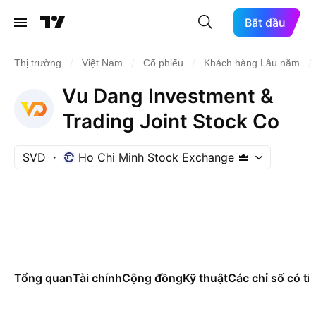
Bắt đầu
/
/
/
/
Thị trường
Việt Nam
Cổ phiếu
Khách hàng Lâu năm
Vu Dang Investment &
Trading Joint Stock Co
SVD
Ho Chi Minh Stock Exchange
Tổng quan
Tài chính
Cộng đồng
Kỹ thuật
Các chỉ số có tí