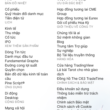
BẢN ĐỒ NHIỆT
ƯU ĐÃI ĐẶC BIỆT
Cổ phiếu
Hợp đồng tương lai CME
Quỹ Hoán đổi danh mục
Group
Tiền điện tử
Hợp đồng tương lai Eurex
LỊCH
Gói cổ phiếu Hoa Kỳ
GIỚI THIỆU VỀ CÔNG TY
Kinh tế
Thu nhập
Chúng tôi là ai
Cổ tức
Sứ mệnh không gian
IPO
Blog
XEM THÊM SẢN PHẨM
Trung tâm Trợ giúp
Sự nghiệp
Dòng Tin tức
Bộ Tài liệu truyền thông
Danh mục đầu tư
HÀNG HÓA
Fundamental Graphs
Đường cong lợi suất
Cửa hàng TradingView
Quyền chọn
Lá bài Tarot cho nhà giao
Bản đồ dữ liệu kinh tế toàn
dịch
cầu
Đồng hồ The C63 TradeTime
Pine Script®
CHÍNH SÁCH & BẢO MẬT
ỨNG DỤNG
Điều khoản sử dụng
Di động
Thông báo miễn trừ trách
Desktop
nhiệm
CỘNG ĐỒNG
Chính sách Bảo mật
Chích sách về Cookie
Mạng xã hội