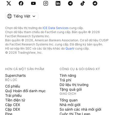
Tiếng Việt
Chọn dữ liệu thị trường do
ICE Data Services
cung cấp.
Chọn dữ liệu tham chiếu do FactSet cung cấp. Bản quyền © 2026
FactSet Research Systems Inc.
Bản quyền © 2026, American Bankers Association. Cơ sở dữ liệu CUSIP
do FactSet Research Systems Inc. cung cấp. Đã đăng ký bản quyền.
Hồ sơ nộp lên SEC và các tài liệu khác do
Quartr
cung cấp.
© 2026 TradingView, Inc.
HƠN CẢ MỘT SẢN PHẨM
CÔNG CỤ & GÓI ĐĂNG KÝ
Supercharts
Tính năng
BỘ LỌC
Trả phí
Dữ liệu thị trường
Cổ phiếu
Tặng quà gói
Quỹ Hoán đổi danh mục
GIAO DỊCH
Trái phiếu
Tiền điện tử
Tổng quan
Cặp CEX
Nhà môi giới
Cặp DEX
So sánh các nhà môi giới
Pine
Cuộc thi The Leap