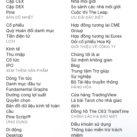
Cặp CEX
Nhà môi giới
Cặp DEX
So sánh các nhà môi giới
Pine
Cuộc thi The Leap
BẢN ĐỒ NHIỆT
ƯU ĐÃI ĐẶC BIỆT
Cổ phiếu
Hợp đồng tương lai CME
Quỹ Hoán đổi danh mục
Group
Tiền điện tử
Hợp đồng tương lai Eurex
LỊCH
Gói cổ phiếu Hoa Kỳ
GIỚI THIỆU VỀ CÔNG TY
Kinh tế
Thu nhập
Chúng tôi là ai
Cổ tức
Sứ mệnh không gian
IPO
Blog
XEM THÊM SẢN PHẨM
Trung tâm Trợ giúp
Sự nghiệp
Dòng Tin tức
Bộ Tài liệu truyền thông
Danh mục đầu tư
HÀNG HÓA
Fundamental Graphs
Đường cong lợi suất
Cửa hàng TradingView
Quyền chọn
Lá bài Tarot cho nhà giao
Bản đồ dữ liệu kinh tế toàn
dịch
cầu
Đồng hồ The C63 TradeTime
Pine Script®
CHÍNH SÁCH & BẢO MẬT
ỨNG DỤNG
Điều khoản sử dụng
Di động
Thông báo miễn trừ trách
Desktop
nhiệm