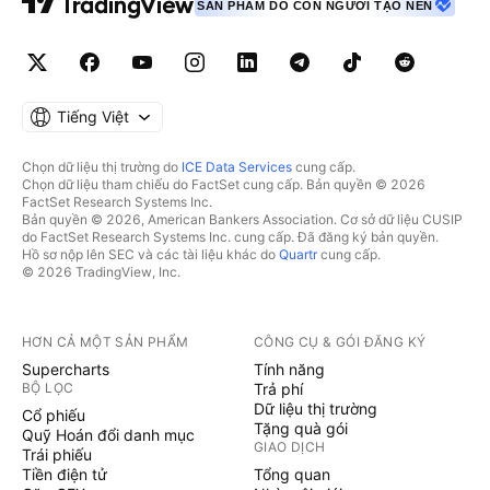
SẢN PHẨM DO CON NGƯỜI TẠO NÊN
Tiếng Việt
Chọn dữ liệu thị trường do
ICE Data Services
cung cấp.
Chọn dữ liệu tham chiếu do FactSet cung cấp. Bản quyền © 2026
FactSet Research Systems Inc.
Bản quyền © 2026, American Bankers Association. Cơ sở dữ liệu CUSIP
do FactSet Research Systems Inc. cung cấp. Đã đăng ký bản quyền.
Hồ sơ nộp lên SEC và các tài liệu khác do
Quartr
cung cấp.
© 2026 TradingView, Inc.
HƠN CẢ MỘT SẢN PHẨM
CÔNG CỤ & GÓI ĐĂNG KÝ
Supercharts
Tính năng
BỘ LỌC
Trả phí
Dữ liệu thị trường
Cổ phiếu
Tặng quà gói
Quỹ Hoán đổi danh mục
GIAO DỊCH
Trái phiếu
Tiền điện tử
Tổng quan