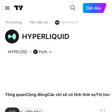
Bắt đầu
/
/
Hyperliquid
Thị trường
Tiền điện tử
HYPERLIQUID
HYPEUSD
Pyth
Tổng quan
Cộng đồng
Các chỉ số có tính thời vụ
Thị trư
Giá
Xem thêm
Vốn hóa