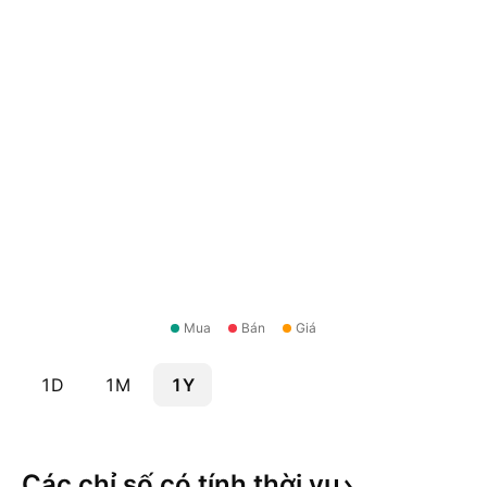
Mua
Bán
Giá
1D
1M
1Y
Các chỉ số có tính thời
vụ