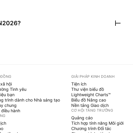
N2026
?
 ĐỒNG
GIẢI PHÁP KINH DOANH
xã hội
Tiện ích
ường Tình yêu
Thư viện biểu đồ
hiệu bạn
Lightweight Charts™
g trình dành cho Nhà sáng tạo
Biểu đồ Nâng cao
uy chung
Nền tảng Giao dịch
 điều hành
CƠ HỘI TĂNG TRƯỞNG
ỞNG
Quảng cáo
dịch
Tích hợp tính năng Môi giới
ạo
Chương trình Đối tác