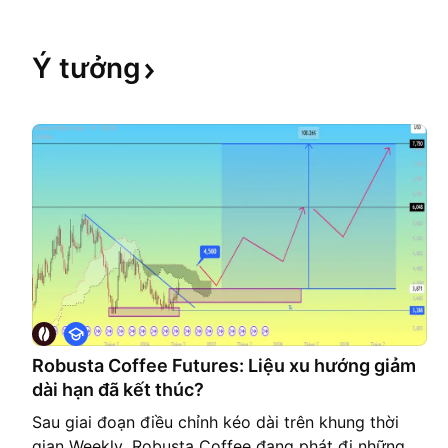
Ý
tưởng
Đ
à
o
Robusta Coffee Futures: Liệu xu hướng giảm
t
dài hạn đã kết thúc?
ạ
o
Sau giai đoạn điều chỉnh kéo dài trên khung thời
gian Weekly, Robusta Coffee đang phát đi những