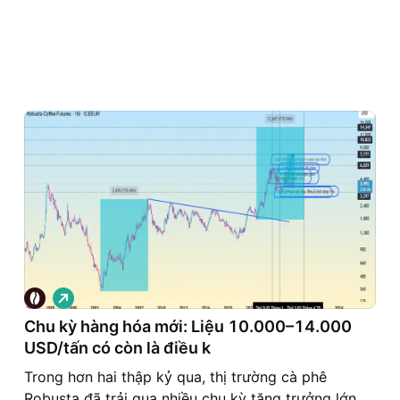
G
i
á
Chu kỳ hàng hóa mới: Liệu 10.000–14.000
l
USD/tấn có còn là điều k
ê
n
Trong hơn hai thập kỷ qua, thị trường cà phê
Robusta đã trải qua nhiều chu kỳ tăng trưởng lớn.