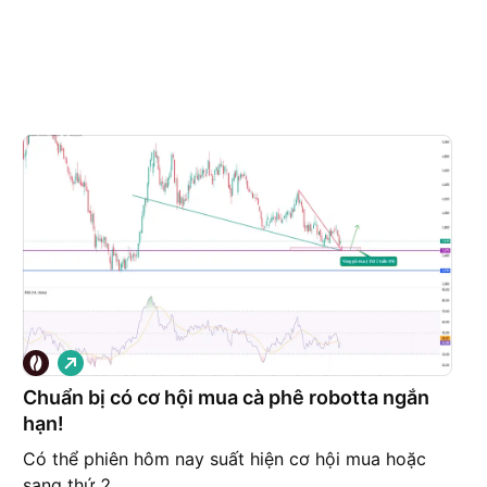
G
i
á
Chuẩn bị có cơ hội mua cà phê robotta ngắn
l
hạn!
ê
n
Có thể phiên hôm nay suất hiện cơ hội mua hoặc
sang thứ 2