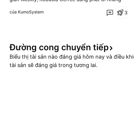
tín hiệu đầu tiên cho thấy cấu trúc thị trường có thể
của KumoSystem
3
đang thay đổi. Tuy nhiên, ở thời điểm hiện tại, mình
cho rằng xu hướng tăng vẫn chưa được xác nhận
hoàn toàn, mà mới chỉ xuất hiện điều kiện xác nhận
Đường cong chuyển
tiếp
Biểu thị tài sản nào đáng giá hôm nay và điều khi
tài sản sẽ đáng giá trong tương lai.