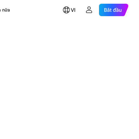
VI
Bắt đầu
 nữa