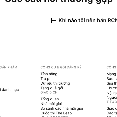
Khi nào tôi nên bán
RC
 SẢN PHẨM
CÔNG CỤ & GÓI ĐĂNG KÝ
CỘNG
Tính năng
Mạng 
Trả phí
Bức t
Dữ liệu thị trường
Giới t
Tặng quà gói
Chươn
i danh mục
GIAO DỊCH
Nội q
Người
Tổng quan
Ý TƯ
Nhà môi giới
So sánh các nhà môi giới
Giao 
Cuộc thi The Leap
Đào t