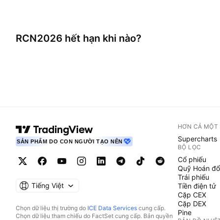
RCN2026
hết hạn khi nào?
HƠN CẢ MỘT
Supercharts
SẢN PHẨM DO CON NGƯỜI TẠO NÊN
BỘ LỌC
Cổ phiếu
Quỹ Hoán đổ
Trái phiếu
Tiếng Việt
Tiền điện tử
Cặp CEX
Cặp DEX
Chọn dữ liệu thị trường do
ICE Data Services
cung cấp.
Pine
Chọn dữ liệu tham chiếu do FactSet cung cấp. Bản quyền