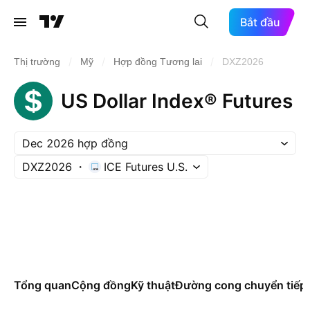
Bắt đầu
/
/
/
Thị trường
Mỹ
Hợp đồng Tương lai
DXZ2026
US Dollar Index® Futures
Dec 2026 hợp đồng
DXZ2026
ICE Futures U.S.
Tổng quan
Cộng đồng
Kỹ thuật
Đường cong chuyển tiếp