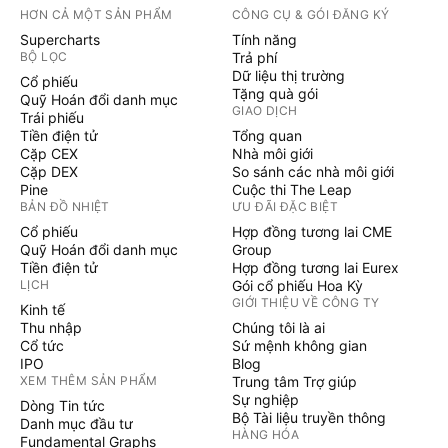
HƠN CẢ MỘT SẢN PHẨM
CÔNG CỤ & GÓI ĐĂNG KÝ
Supercharts
Tính năng
BỘ LỌC
Trả phí
Dữ liệu thị trường
Cổ phiếu
Tặng quà gói
Quỹ Hoán đổi danh mục
GIAO DỊCH
Trái phiếu
Tiền điện tử
Tổng quan
Cặp CEX
Nhà môi giới
Cặp DEX
So sánh các nhà môi giới
Pine
Cuộc thi The Leap
BẢN ĐỒ NHIỆT
ƯU ĐÃI ĐẶC BIỆT
Cổ phiếu
Hợp đồng tương lai CME
Quỹ Hoán đổi danh mục
Group
Tiền điện tử
Hợp đồng tương lai Eurex
LỊCH
Gói cổ phiếu Hoa Kỳ
GIỚI THIỆU VỀ CÔNG TY
Kinh tế
Thu nhập
Chúng tôi là ai
Cổ tức
Sứ mệnh không gian
IPO
Blog
XEM THÊM SẢN PHẨM
Trung tâm Trợ giúp
Sự nghiệp
Dòng Tin tức
Bộ Tài liệu truyền thông
Danh mục đầu tư
HÀNG HÓA
Fundamental Graphs