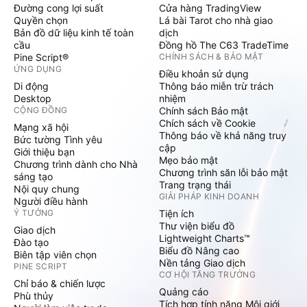
Đường cong lợi suất
Cửa hàng TradingView
Quyền chọn
Lá bài Tarot cho nhà giao
Bản đồ dữ liệu kinh tế toàn
dịch
cầu
Đồng hồ The C63 TradeTime
Pine Script®
CHÍNH SÁCH & BẢO MẬT
ỨNG DỤNG
Điều khoản sử dụng
Di động
Thông báo miễn trừ trách
Desktop
nhiệm
CỘNG ĐỒNG
Chính sách Bảo mật
Chích sách về Cookie
Mạng xã hội
Thông báo về khả năng truy
Bức tường Tình yêu
cập
Giới thiệu bạn
Mẹo bảo mật
Chương trình dành cho Nhà
Chương trình săn lỗi bảo mật
sáng tạo
Trang trạng thái
Nội quy chung
GIẢI PHÁP KINH DOANH
Người điều hành
Ý TƯỞNG
Tiện ích
Thư viện biểu đồ
Giao dịch
Lightweight Charts™
Đào tạo
Biểu đồ Nâng cao
Biên tập viên chọn
Nền tảng Giao dịch
PINE SCRIPT
CƠ HỘI TĂNG TRƯỞNG
Chỉ báo & chiến lược
Quảng cáo
Phù thủy
Tích hợp tính năng Môi giới