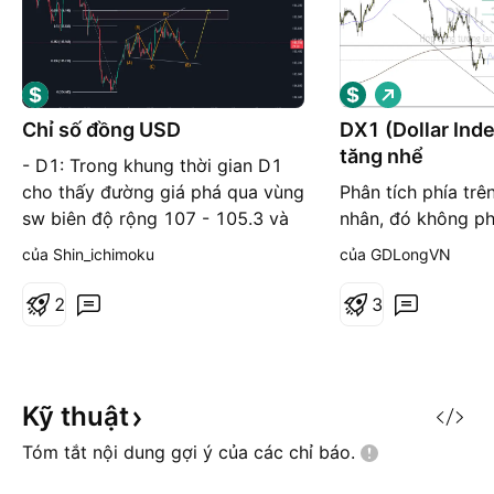
G
i
á
Chỉ số đồng USD
DX1 (Dollar Ind
l
tăng nhể
ê
- D1: Trong khung thời gian D1
n
cho thấy đường giá phá qua vùng
Phân tích phía tre
sw biên độ rộng 107 - 105.3 và
nhân, đó không phả
di chuyển một sóng có động lực
đầu tư. Tôi không 
của Shin_ichimoku
của GDLongVN
mạnh. Tuy xét theo DOW DXY
nhiệm trước mọi 
vẫn đang trong trend tăng tuy
đầu tư trên thị trư
2
3
nhiên với động lực bán mạnh
trọng.
break qua vùng SW ta xem xét
đến kịch bản sẽ có sóng hồi
mạnh. - H4: có sóng hồi mạnh lên
Kỹ
thuật
Tóm tắt nội dung gợi ý của các chỉ
báo.