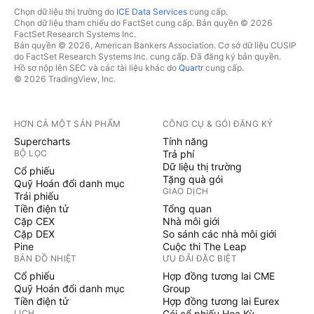
Chọn dữ liệu thị trường do
ICE Data Services
cung cấp.
Chọn dữ liệu tham chiếu do FactSet cung cấp. Bản quyền © 2026
FactSet Research Systems Inc.
Bản quyền © 2026, American Bankers Association. Cơ sở dữ liệu CUSIP
do FactSet Research Systems Inc. cung cấp. Đã đăng ký bản quyền.
Hồ sơ nộp lên SEC và các tài liệu khác do
Quartr
cung cấp.
© 2026 TradingView, Inc.
HƠN CẢ MỘT SẢN PHẨM
CÔNG CỤ & GÓI ĐĂNG KÝ
Supercharts
Tính năng
BỘ LỌC
Trả phí
Dữ liệu thị trường
Cổ phiếu
Tặng quà gói
Quỹ Hoán đổi danh mục
GIAO DỊCH
Trái phiếu
Tiền điện tử
Tổng quan
Cặp CEX
Nhà môi giới
Cặp DEX
So sánh các nhà môi giới
Pine
Cuộc thi The Leap
BẢN ĐỒ NHIỆT
ƯU ĐÃI ĐẶC BIỆT
Cổ phiếu
Hợp đồng tương lai CME
Quỹ Hoán đổi danh mục
Group
Tiền điện tử
Hợp đồng tương lai Eurex
LỊCH
Gói cổ phiếu Hoa Kỳ