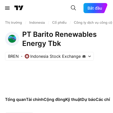
Bắt đầu
/
/
/
Thị trường
Indonesia
Cổ phiếu
Công ty dịch vụ công cộ
PT Barito Renewables
Energy Tbk
BREN
Indonesia Stock Exchange
Tổng quan
Tài chính
Cộng đồng
Kỹ thuật
Dự báo
Các chỉ s