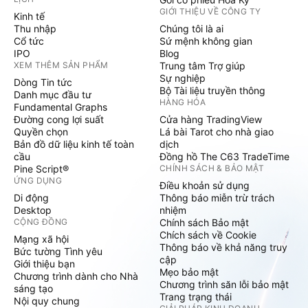
GIỚI THIỆU VỀ CÔNG TY
Kinh tế
Thu nhập
Chúng tôi là ai
Cổ tức
Sứ mệnh không gian
IPO
Blog
XEM THÊM SẢN PHẨM
Trung tâm Trợ giúp
Sự nghiệp
Dòng Tin tức
Bộ Tài liệu truyền thông
Danh mục đầu tư
HÀNG HÓA
Fundamental Graphs
Đường cong lợi suất
Cửa hàng TradingView
Quyền chọn
Lá bài Tarot cho nhà giao
Bản đồ dữ liệu kinh tế toàn
dịch
cầu
Đồng hồ The C63 TradeTime
Pine Script®
CHÍNH SÁCH & BẢO MẬT
ỨNG DỤNG
Điều khoản sử dụng
Di động
Thông báo miễn trừ trách
Desktop
nhiệm
CỘNG ĐỒNG
Chính sách Bảo mật
Chích sách về Cookie
Mạng xã hội
Thông báo về khả năng truy
Bức tường Tình yêu
cập
Giới thiệu bạn
Mẹo bảo mật
Chương trình dành cho Nhà
Chương trình săn lỗi bảo mật
sáng tạo
Trang trạng thái
Nội quy chung