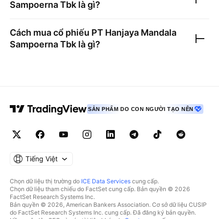
Sampoerna Tbk
là gì?
Cách mua cổ phiếu
PT Hanjaya Mandala
Sampoerna Tbk
là gì?
SẢN PHẨM DO CON NGƯỜI TẠO NÊN
Tiếng Việt
Chọn dữ liệu thị trường do
ICE Data Services
cung cấp.
Chọn dữ liệu tham chiếu do FactSet cung cấp. Bản quyền © 2026
FactSet Research Systems Inc.
Bản quyền © 2026, American Bankers Association. Cơ sở dữ liệu CUSIP
do FactSet Research Systems Inc. cung cấp. Đã đăng ký bản quyền.