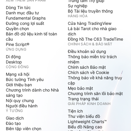
XEM THÊM SẢN PHẨM
Trung tâm Trợ giúp
Sự nghiệp
Dòng Tin tức
Bộ Tài liệu truyền thông
Danh mục đầu tư
HÀNG HÓA
Fundamental Graphs
Đường cong lợi suất
Cửa hàng TradingView
Quyền chọn
Lá bài Tarot cho nhà giao
Bản đồ dữ liệu kinh tế toàn
dịch
cầu
Đồng hồ The C63 TradeTime
Pine Script®
CHÍNH SÁCH & BẢO MẬT
ỨNG DỤNG
Điều khoản sử dụng
Di động
Thông báo miễn trừ trách
Desktop
nhiệm
CỘNG ĐỒNG
Chính sách Bảo mật
Chích sách về Cookie
Mạng xã hội
Thông báo về khả năng truy
Bức tường Tình yêu
cập
Giới thiệu bạn
Mẹo bảo mật
Chương trình dành cho Nhà
Chương trình săn lỗi bảo mật
sáng tạo
Trang trạng thái
Nội quy chung
GIẢI PHÁP KINH DOANH
Người điều hành
Ý TƯỞNG
Tiện ích
Thư viện biểu đồ
Giao dịch
Lightweight Charts™
Đào tạo
Biểu đồ Nâng cao
Biên tập viên chọn