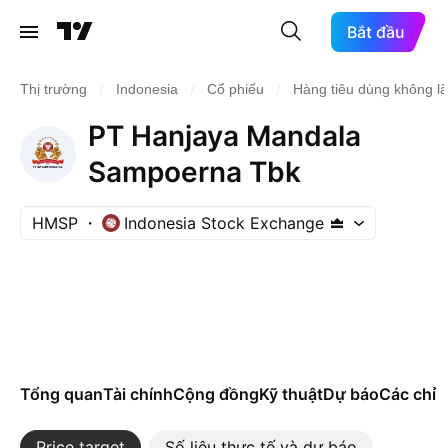
Bắt đầu
/
/
/
Thị trường
Indonesia
Cổ phiếu
Hàng tiêu dùng không l
PT Hanjaya Mandala
Sampoerna Tbk
HMSP
Indonesia Stock Exchange
Tổng quan
Tài chính
Cộng đồng
Kỹ thuật
Dự báo
Các chỉ s
Price target
Số liệu thực tế và dự báo