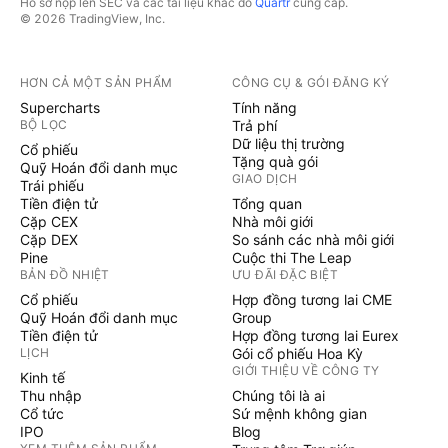
Hồ sơ nộp lên SEC và các tài liệu khác do
Quartr
cung cấp.
© 2026 TradingView, Inc.
HƠN CẢ MỘT SẢN PHẨM
CÔNG CỤ & GÓI ĐĂNG KÝ
Supercharts
Tính năng
BỘ LỌC
Trả phí
Dữ liệu thị trường
Cổ phiếu
Tặng quà gói
Quỹ Hoán đổi danh mục
GIAO DỊCH
Trái phiếu
Tiền điện tử
Tổng quan
Cặp CEX
Nhà môi giới
Cặp DEX
So sánh các nhà môi giới
Pine
Cuộc thi The Leap
BẢN ĐỒ NHIỆT
ƯU ĐÃI ĐẶC BIỆT
Cổ phiếu
Hợp đồng tương lai CME
Quỹ Hoán đổi danh mục
Group
Tiền điện tử
Hợp đồng tương lai Eurex
LỊCH
Gói cổ phiếu Hoa Kỳ
GIỚI THIỆU VỀ CÔNG TY
Kinh tế
Thu nhập
Chúng tôi là ai
Cổ tức
Sứ mệnh không gian
IPO
Blog