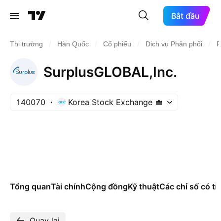
Bắt đầu
/
/
/
/
Thị trường
Hàn Quốc
Cổ phiếu
Dịch vụ Phân phối
P
SurplusGLOBAL,Inc.
140070
Korea Stock Exchange
Tổng quan
Tài chính
Cộng đồng
Kỹ thuật
Các chỉ số có tí
Quay lại