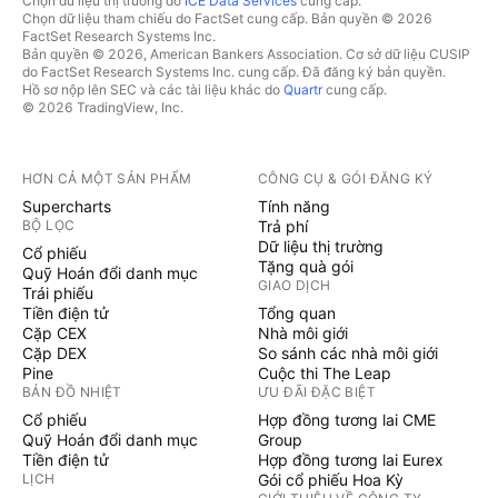
Chọn dữ liệu thị trường do
ICE Data Services
cung cấp.
Chọn dữ liệu tham chiếu do FactSet cung cấp. Bản quyền © 2026
FactSet Research Systems Inc.
Bản quyền © 2026, American Bankers Association. Cơ sở dữ liệu CUSIP
do FactSet Research Systems Inc. cung cấp. Đã đăng ký bản quyền.
Hồ sơ nộp lên SEC và các tài liệu khác do
Quartr
cung cấp.
© 2026 TradingView, Inc.
HƠN CẢ MỘT SẢN PHẨM
CÔNG CỤ & GÓI ĐĂNG KÝ
Supercharts
Tính năng
BỘ LỌC
Trả phí
Dữ liệu thị trường
Cổ phiếu
Tặng quà gói
Quỹ Hoán đổi danh mục
GIAO DỊCH
Trái phiếu
Tiền điện tử
Tổng quan
Cặp CEX
Nhà môi giới
Cặp DEX
So sánh các nhà môi giới
Pine
Cuộc thi The Leap
BẢN ĐỒ NHIỆT
ƯU ĐÃI ĐẶC BIỆT
Cổ phiếu
Hợp đồng tương lai CME
Quỹ Hoán đổi danh mục
Group
Tiền điện tử
Hợp đồng tương lai Eurex
LỊCH
Gói cổ phiếu Hoa Kỳ