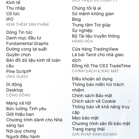
GIỚI THIỆU VỀ CÔNG TY
Kinh tế
Thu nhập
Chúng tôi là ai
Cổ tức
Sứ mệnh không gian
IPO
Blog
XEM THÊM SẢN PHẨM
Trung tâm Trợ giúp
Sự nghiệp
Dòng Tin tức
Bộ Tài liệu truyền thông
Danh mục đầu tư
HÀNG HÓA
Fundamental Graphs
Đường cong lợi suất
Cửa hàng TradingView
Quyền chọn
Lá bài Tarot cho nhà giao
Bản đồ dữ liệu kinh tế toàn
dịch
cầu
Đồng hồ The C63 TradeTime
Pine Script®
CHÍNH SÁCH & BẢO MẬT
ỨNG DỤNG
Điều khoản sử dụng
Di động
Thông báo miễn trừ trách
Desktop
nhiệm
CỘNG ĐỒNG
Chính sách Bảo mật
Chích sách về Cookie
Mạng xã hội
Thông báo về khả năng truy
Bức tường Tình yêu
cập
Giới thiệu bạn
Mẹo bảo mật
Chương trình dành cho Nhà
Chương trình săn lỗi bảo mật
sáng tạo
Trang trạng thái
Nội quy chung
GIẢI PHÁP KINH DOANH
Người điều hành