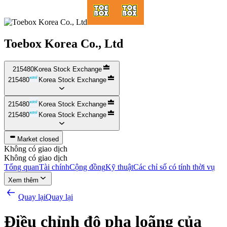
Toebox Korea Co., Ltd
215480
Korea Stock Exchange
215480
Korea Stock Exchange
215480
Korea Stock Exchange
215480
Korea Stock Exchange
Market closed
Không có giao dịch
Không có giao dịch
Tổng quan
Tài chính
Cộng đồng
Kỹ thuật
Các chỉ số có tính thời vụ
Xem thêm
Quay lại
Quay lại
Điều chỉnh độ pha loãng của