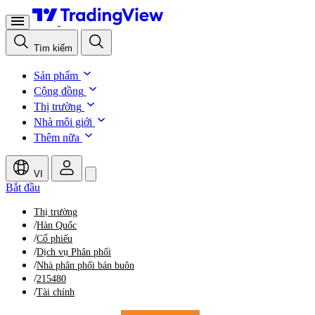
Tìm kiếm
Sản phẩm
Cộng đồng
Thị trường
Nhà môi giới
Thêm nữa
VI
Bắt đầu
Thị trường
/
Hàn Quốc
/
Cổ phiếu
/
Dịch vụ Phân phối
/
Nhà phân phối bán buôn
/
215480
/
Tài chính