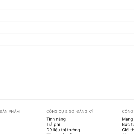
 SẢN PHẨM
CÔNG CỤ & GÓI ĐĂNG KÝ
CỘNG
Tính năng
Mạng 
Trả phí
Bức t
Dữ liệu thị trường
Giới t