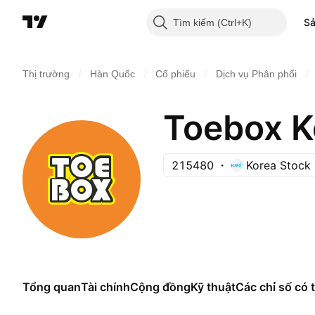
S
Tìm kiếm
/
/
/
/
Thị trường
Hàn Quốc
Cổ phiếu
Dịch vụ Phân phối
Toebox K
215480
Korea Stock
Tổng quan
Tài chính
Cộng đồng
Kỹ thuật
Các chỉ số có t