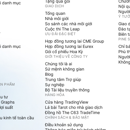
Tặng quà gói
Chươn
i danh mục
GIAO DỊCH
Nội q
Người
Tổng quan
Ý TƯ
Nhà môi giới
So sánh các nhà môi giới
Giao 
Cuộc thi The Leap
Đào t
T
ƯU ĐÃI ĐẶC BIỆT
Biên 
PINE 
Hợp đồng tương lai CME Group
i danh mục
Hợp đồng tương lai Eurex
Chỉ b
Gói cổ phiếu Hoa Kỳ
Phù t
GIỚI THIỆU VỀ CÔNG TY
Người
Không 
Chúng tôi là ai
Sứ mệnh không gian
Blog
Trung tâm Trợ giúp
ẢN PHẨM
Sự nghiệp
Bộ Tài liệu truyền thông
HÀNG HÓA
u tư
 Graphs
Cửa hàng TradingView
ợi suất
Lá bài Tarot cho nhà giao dịch
Đồng hồ The C63 TradeTime
u kinh tế toàn cầu
CHÍNH SÁCH & BẢO MẬT
Điều khoản sử dụng
Thông báo miễn trừ trách nhiệm