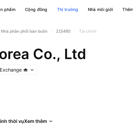
ản phẩm
Cộng đồng
Thị trường
Nhà môi giới
Thêm
/
/
Nhà phân phối bán buôn
215480
Tài chính
orea Co., Ltd
 Exchange
ính thời vụ
Xem thêm