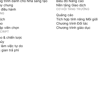
g trình dành cho Nhà sáng tạo
Biểu đồ Nâng cao
uy chung
Nền tảng Giao dịch
 điều hành
CƠ HỘI TĂNG TRƯỞNG
ỞNG
Quảng cáo
dịch
Tích hợp tính năng Môi giới
ạo
Chương trình Đối tác
tập viên chọn
Chương trình giáo dục
SCRIPT
áo & chiến lược
hủy
 làm việc tự do
gian trả phí