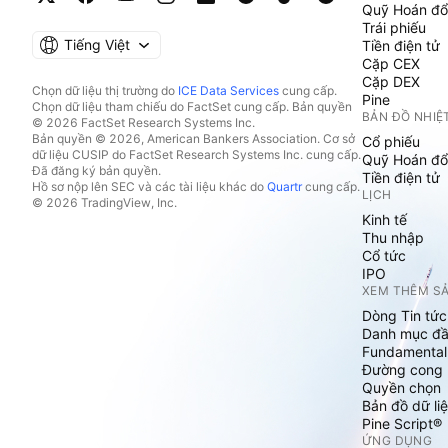
Quỹ Hoán đổ
Trái phiếu
Tiếng Việt
Tiền điện tử
Cặp CEX
Cặp DEX
Chọn dữ liệu thị trường do
ICE Data Services
cung cấp.
Pine
Chọn dữ liệu tham chiếu do FactSet cung cấp. Bản quyền
BẢN ĐỒ NHIỆ
© 2026 FactSet Research Systems Inc.
Bản quyền © 2026, American Bankers Association. Cơ sở
Cổ phiếu
dữ liệu CUSIP do FactSet Research Systems Inc. cung cấp.
Quỹ Hoán đổ
Đã đăng ký bản quyền.
Tiền điện tử
Hồ sơ nộp lên SEC và các tài liệu khác do
Quartr
cung cấp.
LỊCH
© 2026 TradingView, Inc.
Kinh tế
Thu nhập
Cổ tức
IPO
XEM THÊM S
Dòng Tin tức
Danh mục đầ
Fundamental
Đường cong l
Quyền chọn
Bản đồ dữ liệ
Pine Script®
ỨNG DỤNG