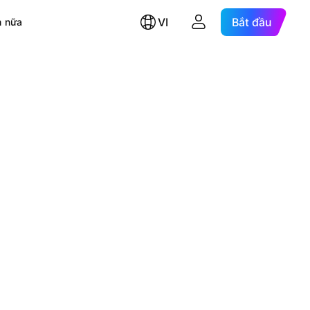
VI
Bắt đầu
 nữa