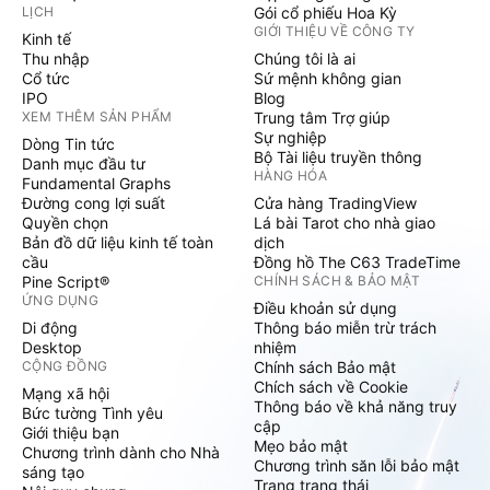
LỊCH
Gói cổ phiếu Hoa Kỳ
GIỚI THIỆU VỀ CÔNG TY
Kinh tế
Thu nhập
Chúng tôi là ai
Cổ tức
Sứ mệnh không gian
IPO
Blog
XEM THÊM SẢN PHẨM
Trung tâm Trợ giúp
Sự nghiệp
Dòng Tin tức
Bộ Tài liệu truyền thông
Danh mục đầu tư
HÀNG HÓA
Fundamental Graphs
Đường cong lợi suất
Cửa hàng TradingView
Quyền chọn
Lá bài Tarot cho nhà giao
Bản đồ dữ liệu kinh tế toàn
dịch
cầu
Đồng hồ The C63 TradeTime
Pine Script®
CHÍNH SÁCH & BẢO MẬT
ỨNG DỤNG
Điều khoản sử dụng
Di động
Thông báo miễn trừ trách
Desktop
nhiệm
CỘNG ĐỒNG
Chính sách Bảo mật
Chích sách về Cookie
Mạng xã hội
Thông báo về khả năng truy
Bức tường Tình yêu
cập
Giới thiệu bạn
Mẹo bảo mật
Chương trình dành cho Nhà
Chương trình săn lỗi bảo mật
sáng tạo
Trang trạng thái