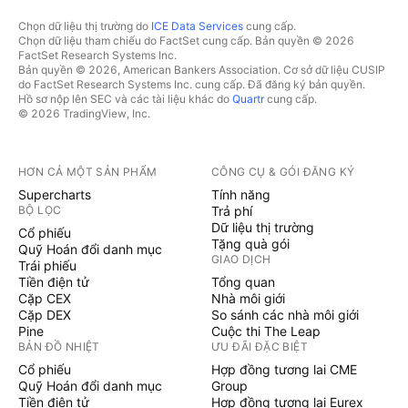
Chọn dữ liệu thị trường do
ICE Data Services
cung cấp.
Chọn dữ liệu tham chiếu do FactSet cung cấp. Bản quyền © 2026
FactSet Research Systems Inc.
Bản quyền © 2026, American Bankers Association. Cơ sở dữ liệu CUSIP
do FactSet Research Systems Inc. cung cấp. Đã đăng ký bản quyền.
Hồ sơ nộp lên SEC và các tài liệu khác do
Quartr
cung cấp.
© 2026 TradingView, Inc.
HƠN CẢ MỘT SẢN PHẨM
CÔNG CỤ & GÓI ĐĂNG KÝ
Supercharts
Tính năng
BỘ LỌC
Trả phí
Dữ liệu thị trường
Cổ phiếu
Tặng quà gói
Quỹ Hoán đổi danh mục
GIAO DỊCH
Trái phiếu
Tiền điện tử
Tổng quan
Cặp CEX
Nhà môi giới
Cặp DEX
So sánh các nhà môi giới
Pine
Cuộc thi The Leap
BẢN ĐỒ NHIỆT
ƯU ĐÃI ĐẶC BIỆT
Cổ phiếu
Hợp đồng tương lai CME
Quỹ Hoán đổi danh mục
Group
Tiền điện tử
Hợp đồng tương lai Eurex