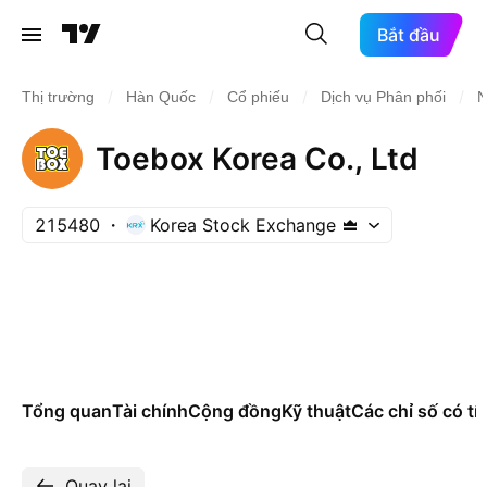
Bắt đầu
/
/
/
/
Thị trường
Hàn Quốc
Cổ phiếu
Dịch vụ Phân phối
N
Toebox Korea Co., Ltd
215480
Korea Stock Exchange
Tổng quan
Tài chính
Cộng đồng
Kỹ thuật
Các chỉ số có tí
Quay lại