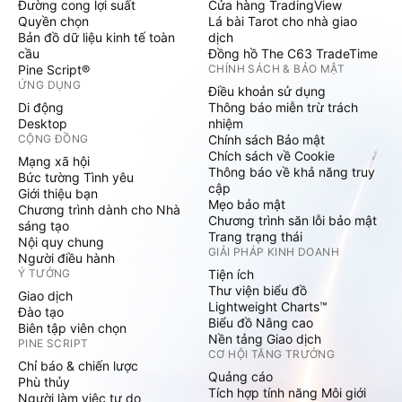
Đường cong lợi suất
Cửa hàng TradingView
Quyền chọn
Lá bài Tarot cho nhà giao
Bản đồ dữ liệu kinh tế toàn
dịch
cầu
Đồng hồ The C63 TradeTime
Pine Script®
CHÍNH SÁCH & BẢO MẬT
ỨNG DỤNG
Điều khoản sử dụng
Di động
Thông báo miễn trừ trách
Desktop
nhiệm
CỘNG ĐỒNG
Chính sách Bảo mật
Chích sách về Cookie
Mạng xã hội
Thông báo về khả năng truy
Bức tường Tình yêu
cập
Giới thiệu bạn
Mẹo bảo mật
Chương trình dành cho Nhà
Chương trình săn lỗi bảo mật
sáng tạo
Trang trạng thái
Nội quy chung
GIẢI PHÁP KINH DOANH
Người điều hành
Ý TƯỞNG
Tiện ích
Thư viện biểu đồ
Giao dịch
Lightweight Charts™
Đào tạo
Biểu đồ Nâng cao
Biên tập viên chọn
Nền tảng Giao dịch
PINE SCRIPT
CƠ HỘI TĂNG TRƯỞNG
Chỉ báo & chiến lược
Quảng cáo
Phù thủy
Tích hợp tính năng Môi giới
Người làm việc tự do