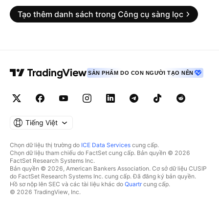
Tạo thêm danh sách trong Công cụ sàng lọc
SẢN PHẨM DO CON NGƯỜI TẠO NÊN
Tiếng Việt
Chọn dữ liệu thị trường do
ICE Data Services
cung cấp.
Chọn dữ liệu tham chiếu do FactSet cung cấp. Bản quyền © 2026
FactSet Research Systems Inc.
Bản quyền © 2026, American Bankers Association. Cơ sở dữ liệu CUSIP
do FactSet Research Systems Inc. cung cấp. Đã đăng ký bản quyền.
Hồ sơ nộp lên SEC và các tài liệu khác do
Quartr
cung cấp.
© 2026 TradingView, Inc.