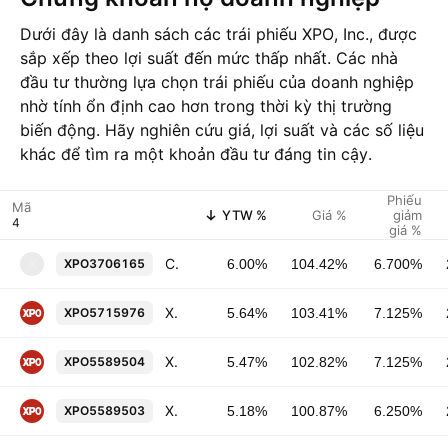
Dưới đây là danh sách các trái phiếu XPO, Inc., được
sắp xếp theo lợi suất đến mức thấp nhất. Các nhà
đầu tư thường lựa chọn trái phiếu của doanh nghiệp
nhờ tính ổn định cao hơn trong thời kỳ thị trường
biến động. Hãy nghiên cứu giá, lợi suất và các số liệu
khác để tìm ra một khoản đầu tư đáng tin cậy.
Phiếu
Mã
YTW %
Giá %
giảm
giá %
CNF, Inc. 6.7% 01-MAY-2034
XPO3706165
6.00%
104.42%
6.700%
X
XPO, Inc. 7.125% 01-FEB-2032
XPO5715976
5.64%
103.41%
7.125%
XPO, Inc. 7.125% 01-JUN-2031
XPO5589504
5.47%
102.82%
7.125%
XPO, Inc. 6.25% 01-JUN-2028
XPO5589503
5.18%
100.87%
6.250%