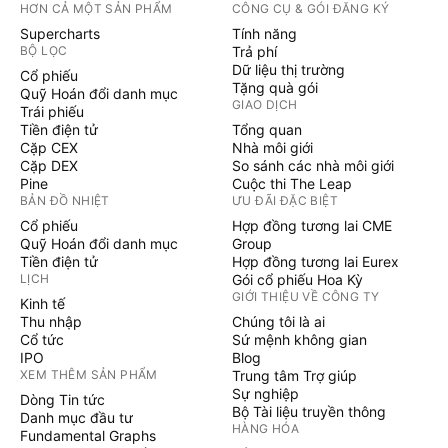
HƠN CẢ MỘT SẢN PHẨM
CÔNG CỤ & GÓI ĐĂNG KÝ
Supercharts
Tính năng
BỘ LỌC
Trả phí
Dữ liệu thị trường
Cổ phiếu
Tặng quà gói
Quỹ Hoán đổi danh mục
GIAO DỊCH
Trái phiếu
Tiền điện tử
Tổng quan
Cặp CEX
Nhà môi giới
Cặp DEX
So sánh các nhà môi giới
Pine
Cuộc thi The Leap
BẢN ĐỒ NHIỆT
ƯU ĐÃI ĐẶC BIỆT
Cổ phiếu
Hợp đồng tương lai CME
Quỹ Hoán đổi danh mục
Group
Tiền điện tử
Hợp đồng tương lai Eurex
LỊCH
Gói cổ phiếu Hoa Kỳ
GIỚI THIỆU VỀ CÔNG TY
Kinh tế
Thu nhập
Chúng tôi là ai
Cổ tức
Sứ mệnh không gian
IPO
Blog
XEM THÊM SẢN PHẨM
Trung tâm Trợ giúp
Sự nghiệp
Dòng Tin tức
Bộ Tài liệu truyền thông
Danh mục đầu tư
HÀNG HÓA
Fundamental Graphs