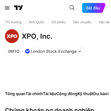
Bắt đầu
/
/
/
/
Thị trường
Anh Quốc
Cổ phiếu
Vận chuyển
Vận tải
XPO, Inc.
0M1O
London Stock Exchange
Tổng quan
Tài chính
Tài liệu
Cộng đồng
Kỹ thuật
Dự báo
Cá
Chứng khoán nợ doanh nghiệp