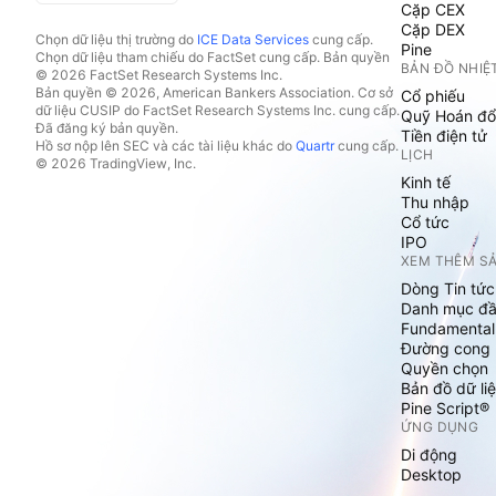
Cặp CEX
Cặp DEX
Chọn dữ liệu thị trường do
ICE Data Services
cung cấp.
Pine
Chọn dữ liệu tham chiếu do FactSet cung cấp. Bản quyền
BẢN ĐỒ NHIỆ
© 2026 FactSet Research Systems Inc.
Bản quyền © 2026, American Bankers Association. Cơ sở
Cổ phiếu
dữ liệu CUSIP do FactSet Research Systems Inc. cung cấp.
Quỹ Hoán đổ
Đã đăng ký bản quyền.
Tiền điện tử
Hồ sơ nộp lên SEC và các tài liệu khác do
Quartr
cung cấp.
LỊCH
© 2026 TradingView, Inc.
Kinh tế
Thu nhập
Cổ tức
IPO
XEM THÊM S
Dòng Tin tức
Danh mục đầ
Fundamental
Đường cong l
Quyền chọn
Bản đồ dữ liệ
Pine Script®
ỨNG DỤNG
Di động
Desktop