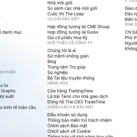
Ý TƯ
Nhà môi giới
So sánh các nhà môi giới
Giao 
Cuộc thi The Leap
Đào t
T
ƯU ĐÃI ĐẶC BIỆT
Biên 
PINE 
Hợp đồng tương lai CME Group
i danh mục
Hợp đồng tương lai Eurex
Chỉ b
Gói cổ phiếu Hoa Kỳ
Phù t
GIỚI THIỆU VỀ CÔNG TY
Người
Không 
Chúng tôi là ai
Sứ mệnh không gian
Blog
Trung tâm Trợ giúp
ẢN PHẨM
Sự nghiệp
Bộ Tài liệu truyền thông
HÀNG HÓA
u tư
 Graphs
Cửa hàng TradingView
ợi suất
Lá bài Tarot cho nhà giao dịch
Đồng hồ The C63 TradeTime
u kinh tế toàn cầu
CHÍNH SÁCH & BẢO MẬT
Điều khoản sử dụng
Thông báo miễn trừ trách nhiệm
Chính sách Bảo mật
Chích sách về Cookie
Thông báo về khả năng truy cập