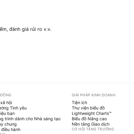
ểm, đánh giá rủi ro v.v.
 ĐỒNG
GIẢI PHÁP KINH DOANH
xã hội
Tiện ích
ường Tình yêu
Thư viện biểu đồ
hiệu bạn
Lightweight Charts™
g trình dành cho Nhà sáng tạo
Biểu đồ Nâng cao
uy chung
Nền tảng Giao dịch
 điều hành
CƠ HỘI TĂNG TRƯỞNG