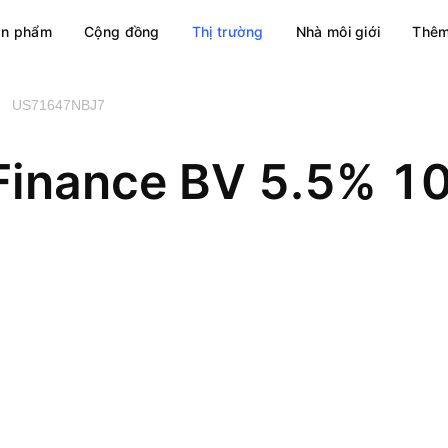
ản phẩm
Cộng đồng
Thị trường
Nhà môi giới
Thêm
US71647NBJ7
 Finance BV 5.5% 