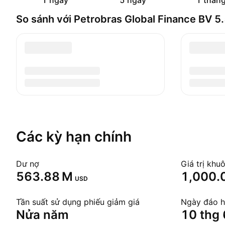
1 ngày
5 ngày
1 thán
So sánh với Petrobras Global Finance BV
Các kỳ hạn chính
Dư nợ
Giá trị khu
‪563.88 M‬
1,000.
USD
Tần suất sử dụng phiếu giảm giá
Ngày đáo 
Nửa năm
10 thg 