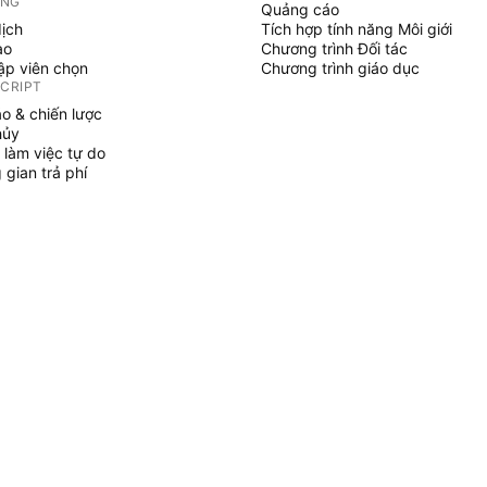
ỞNG
Quảng cáo
dịch
Tích hợp tính năng Môi giới
ạo
Chương trình Đối tác
tập viên chọn
Chương trình giáo dục
SCRIPT
áo & chiến lược
hủy
 làm việc tự do
gian trả phí