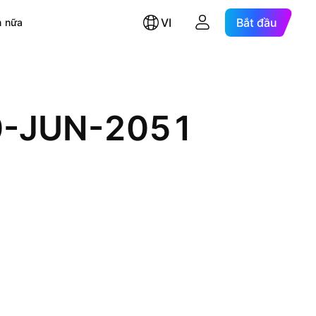
VI
Bắt đầu
 nữa
10-JUN-2051