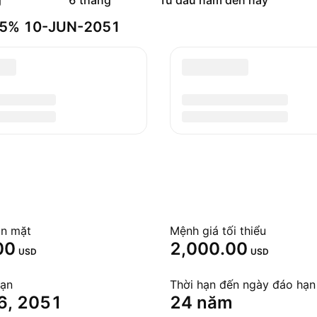
g
6 tháng
Từ đầu năm đến nay
 5.5% 10-JUN-2051
ôn mặt
Mệnh giá tối thiểu
00
2,000.00
USD
USD
hạn
Thời hạn đến ngày đáo hạn
6, 2051
24 năm