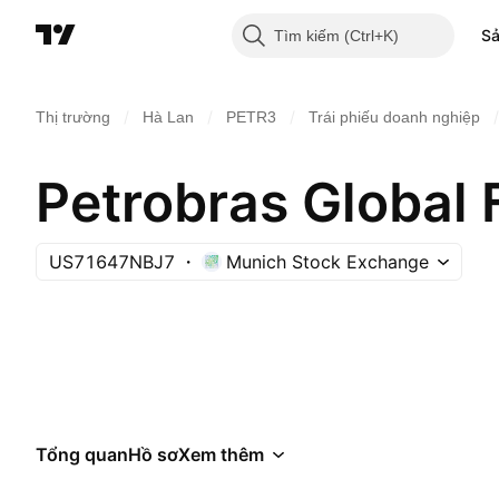
S
Tìm kiếm
/
/
/
/
Thị trường
Hà Lan
PETR3
Trái phiếu doanh nghiệp
Petrobras Global
US71647NBJ7
Munich Stock Exchange
Tổng quan
Hồ sơ
Xem thêm