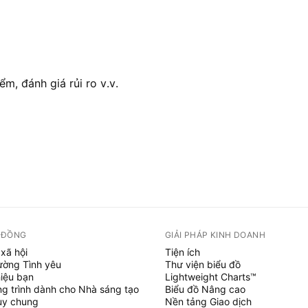
ểm, đánh giá rủi ro v.v.
 ĐỒNG
GIẢI PHÁP KINH DOANH
xã hội
Tiện ích
ường Tình yêu
Thư viện biểu đồ
hiệu bạn
Lightweight Charts™
g trình dành cho Nhà sáng tạo
Biểu đồ Nâng cao
uy chung
Nền tảng Giao dịch