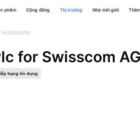
ản phẩm
Cộng đồng
Thị trường
Nhà môi giới
Thêm
XS180324755
Xếp hạng tín dụng