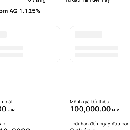
g
6 tháng
Từ đầu năm đến nay
scom AG 1.125%
ôn mặt
Mệnh giá tối thiểu
00
100,000.00
EUR
EUR
hạn
Thời hạn đến ngày đáo hạn