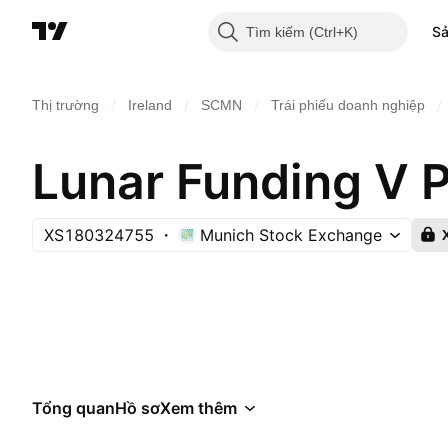
S
Tìm kiếm
/
/
/
/
Thị trường
Ireland
SCMN
Trái phiếu doanh nghiệp
XS180324755
Munich Stock Exchange
Tổng quan
Hồ sơ
Xem thêm