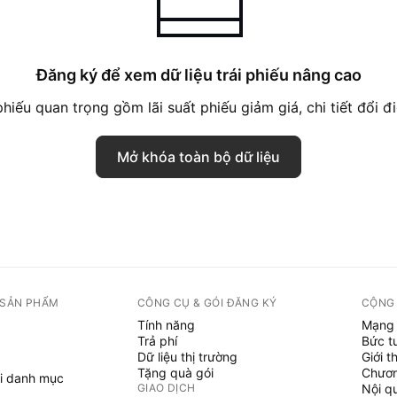
Đăng ký để xem dữ liệu trái phiếu nâng cao
hiếu quan trọng gồm lãi suất phiếu giảm giá, chi tiết đổi đi
Mở khóa toàn bộ dữ liệu
 SẢN PHẨM
CÔNG CỤ & GÓI ĐĂNG KÝ
CỘNG
Tính năng
Mạng 
Trả phí
Bức t
Dữ liệu thị trường
Giới t
Tặng quà gói
Chươn
i danh mục
GIAO DỊCH
Nội q