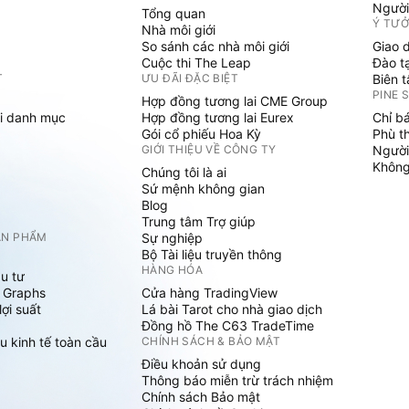
Người
Tổng quan
Ý TƯ
Nhà môi giới
So sánh các nhà môi giới
Giao 
Cuộc thi The Leap
Đào t
T
ƯU ĐÃI ĐẶC BIỆT
Biên 
PINE 
Hợp đồng tương lai CME Group
i danh mục
Hợp đồng tương lai Eurex
Chỉ b
Gói cổ phiếu Hoa Kỳ
Phù t
GIỚI THIỆU VỀ CÔNG TY
Người
Không 
Chúng tôi là ai
Sứ mệnh không gian
Blog
Trung tâm Trợ giúp
ẢN PHẨM
Sự nghiệp
Bộ Tài liệu truyền thông
HÀNG HÓA
u tư
 Graphs
Cửa hàng TradingView
ợi suất
Lá bài Tarot cho nhà giao dịch
Đồng hồ The C63 TradeTime
u kinh tế toàn cầu
CHÍNH SÁCH & BẢO MẬT
Điều khoản sử dụng
Thông báo miễn trừ trách nhiệm
Chính sách Bảo mật