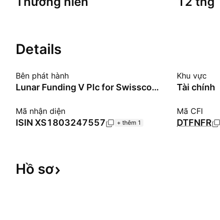
Thường niên
12 thg
Details
Bên phát hành
Khu vực
Lunar Funding V Plc for Swisscom AG
Tài chính
Mã nhận diện
Mã CFI
ISIN
XS1803247557
DTFNFR
+ thêm 1
Hồ
sơ