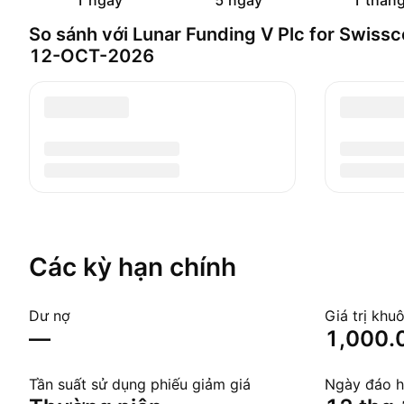
1 ngày
5 ngày
1 thán
So sánh với Lunar Funding V Plc for Swis
12-OCT-2026
Các kỳ hạn chính
Dư nợ
Giá trị khu
—
1,000.
Tần suất sử dụng phiếu giảm giá
Ngày đáo 