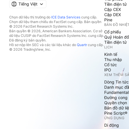
Tiếng Việt
Tiền điện tử
Cặp CEX
Cặp DEX
Chọn dữ liệu thị trường do
ICE Data Services
cung cấp.
Pine
Chọn dữ liệu tham chiếu do FactSet cung cấp. Bản quyền
BẢN ĐỒ NHIỆ
© 2026 FactSet Research Systems Inc.
Bản quyền © 2026, American Bankers Association. Cơ sở
Cổ phiếu
dữ liệu CUSIP do FactSet Research Systems Inc. cung cấp.
Quỹ Hoán đổ
Đã đăng ký bản quyền.
Tiền điện tử
Hồ sơ nộp lên SEC và các tài liệu khác do
Quartr
cung cấp.
LỊCH
© 2026 TradingView, Inc.
Kinh tế
Thu nhập
Cổ tức
IPO
XEM THÊM S
Dòng Tin tức
Danh mục đầ
Fundamental
Đường cong l
Quyền chọn
Bản đồ dữ liệ
Pine Script®
ỨNG DỤNG
Di động