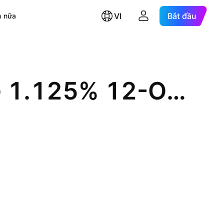
VI
Bắt đầu
 nữa
Lunar Funding V Plc for Swisscom AG 1.125% 12-OCT-2026