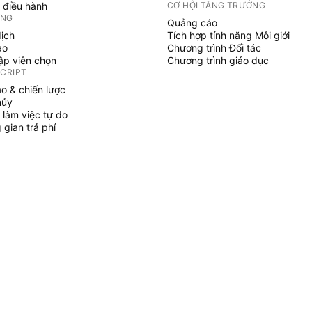
 điều hành
CƠ HỘI TĂNG TRƯỞNG
ỞNG
Quảng cáo
dịch
Tích hợp tính năng Môi giới
ạo
Chương trình Đối tác
tập viên chọn
Chương trình giáo dục
SCRIPT
áo & chiến lược
hủy
 làm việc tự do
gian trả phí