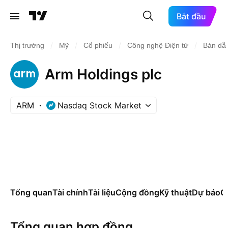
Bắt đầu
/
/
/
/
Thị trường
Mỹ
Cổ phiếu
Công nghệ Điện tử
Bán dẫ
Arm Holdings plc
ARM
Nasdaq Stock Market
Tổng quan
Tài chính
Tài liệu
Cộng đồng
Kỹ thuật
Dự báo
Cá
Tổng quan hợp đồng