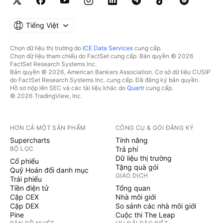
Tiếng Việt
Chọn dữ liệu thị trường do
ICE Data Services
cung cấp.
Chọn dữ liệu tham chiếu do FactSet cung cấp. Bản quyền © 2026
FactSet Research Systems Inc.
Bản quyền © 2026, American Bankers Association. Cơ sở dữ liệu CUSIP
do FactSet Research Systems Inc. cung cấp. Đã đăng ký bản quyền.
Hồ sơ nộp lên SEC và các tài liệu khác do
Quartr
cung cấp.
© 2026 TradingView, Inc.
HƠN CẢ MỘT SẢN PHẨM
CÔNG CỤ & GÓI ĐĂNG KÝ
Supercharts
Tính năng
BỘ LỌC
Trả phí
Dữ liệu thị trường
Cổ phiếu
Tặng quà gói
Quỹ Hoán đổi danh mục
GIAO DỊCH
Trái phiếu
Tiền điện tử
Tổng quan
Cặp CEX
Nhà môi giới
Cặp DEX
So sánh các nhà môi giới
Pine
Cuộc thi The Leap