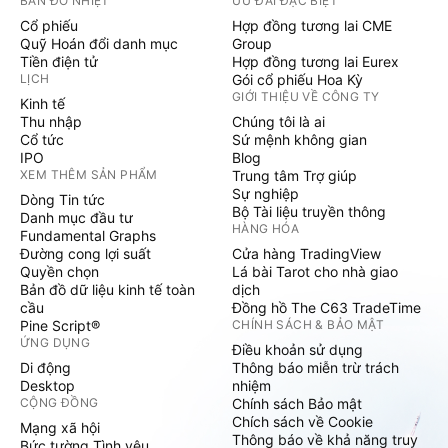
BẢN ĐỒ NHIỆT
ƯU ĐÃI ĐẶC BIỆT
Cổ phiếu
Hợp đồng tương lai CME
Quỹ Hoán đổi danh mục
Group
Tiền điện tử
Hợp đồng tương lai Eurex
LỊCH
Gói cổ phiếu Hoa Kỳ
GIỚI THIỆU VỀ CÔNG TY
Kinh tế
Thu nhập
Chúng tôi là ai
Cổ tức
Sứ mệnh không gian
IPO
Blog
XEM THÊM SẢN PHẨM
Trung tâm Trợ giúp
Sự nghiệp
Dòng Tin tức
Bộ Tài liệu truyền thông
Danh mục đầu tư
HÀNG HÓA
Fundamental Graphs
Đường cong lợi suất
Cửa hàng TradingView
Quyền chọn
Lá bài Tarot cho nhà giao
Bản đồ dữ liệu kinh tế toàn
dịch
cầu
Đồng hồ The C63 TradeTime
Pine Script®
CHÍNH SÁCH & BẢO MẬT
ỨNG DỤNG
Điều khoản sử dụng
Di động
Thông báo miễn trừ trách
Desktop
nhiệm
CỘNG ĐỒNG
Chính sách Bảo mật
Chích sách về Cookie
Mạng xã hội
Thông báo về khả năng truy
Bức tường Tình yêu