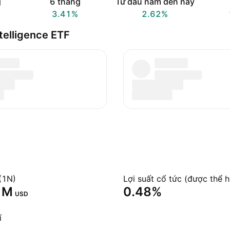
g
6 tháng
Từ đầu năm đến nay
3.41%
2.62%
ntelligence ETF
(1N)
Lợi suất cổ tức (được thể h
 M‬
0.48%
USD
í