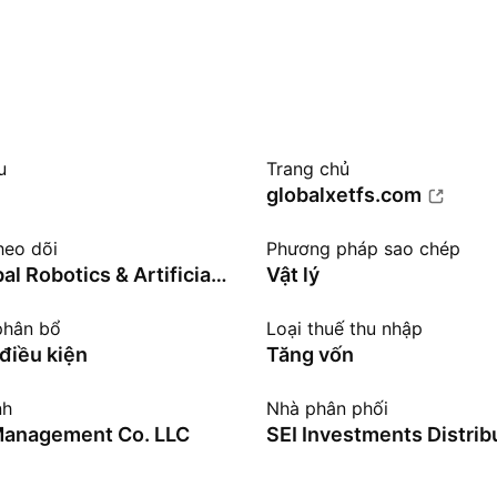
u
Trang chủ
globalxetfs.com
heo dõi
Phương pháp sao chép
Indxx Global Robotics & Artificial Intelligence Thematic Index
Vật lý
phân bổ
Loại thuế thu nhập
điều kiện
Tăng vốn
nh
Nhà phân phối
Management Co. LLC
SEI Investments Distrib