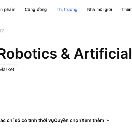
ản phẩm
Cộng đồng
Thị trường
Nhà môi giới
Thêm
TZ
Robotics & Artificia
Market
ác chỉ số có tính thời vụ
Quyền chọn
Xem thêm