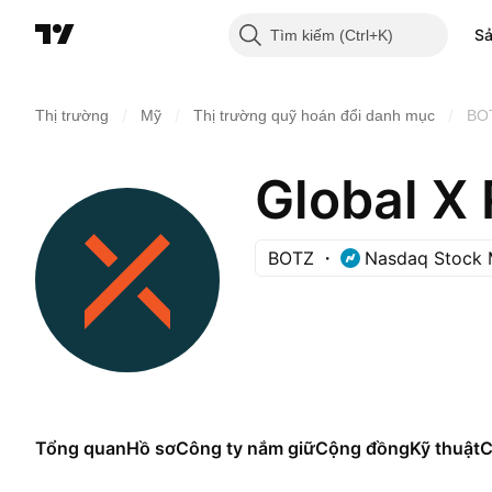
S
Tìm kiếm
/
/
/
Thị trường
Mỹ
Thị trường quỹ hoán đổi danh mục
BO
Global X 
BOTZ
Nasdaq Stock 
Tổng quan
Hồ sơ
Công ty nắm giữ
Cộng đồng
Kỹ thuật
C