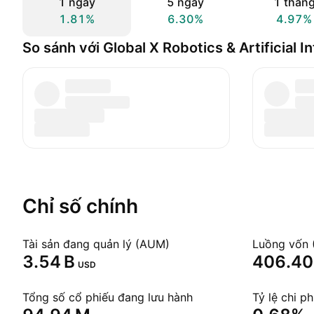
1 ngày
5 ngày
1 thán
1.81%
6.30%
4.97%
So sánh với Global X Robotics & Artificial I
Chỉ số chính
Tài sản đang quản lý (AUM)
Luồng vốn 
‪3.54 B‬
‪406.40
USD
Tổng số cổ phiếu đang lưu hành
Tỷ lệ chi ph