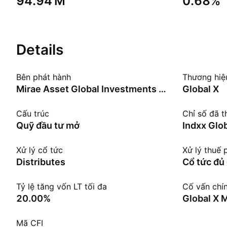
‪94.94 M‬
0.68%
Details
Bên phát hành
Thương hiệ
Mirae Asset Global Investments Co., Ltd.
Global X
Cấu trúc
Chỉ số đã t
Quỹ đầu tư mở
Xử lý cổ tức
Xử lý thuế 
Distributes
Cổ tức đủ 
Tỷ lệ tăng vốn LT tối đa
Cố vấn chí
20.00%
Global X 
Mã CFI