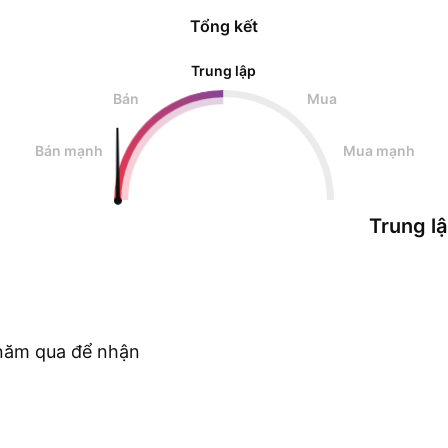
Tổng kết
Trung lập
Bán
Mua
Bán mạnh
Mua mạnh
Trung l
c năm qua để nhận