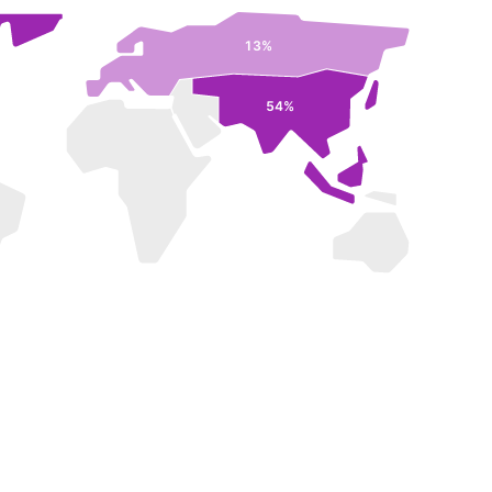
13%
54%