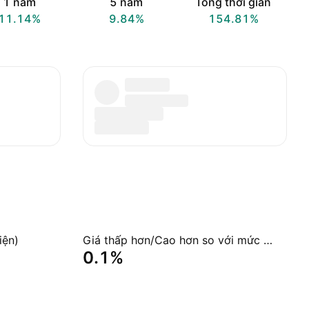
1 năm
5 năm
Tổng thời gian
11.14%
9.84%
154.81%
iện)
Giá thấp hơn/Cao hơn so với mức giá trị tài sản ròng NAV
0.1%