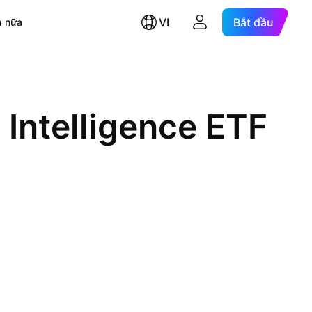
VI
Bắt đầu
 nữa
l Intelligence ETF