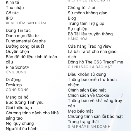
GIỚI THIỆU VỀ CÔNG TY
Kinh tế
Thu nhập
Chúng tôi là ai
Cổ tức
Sứ mệnh không gian
IPO
Blog
XEM THÊM SẢN PHẨM
Trung tâm Trợ giúp
Sự nghiệp
Dòng Tin tức
Bộ Tài liệu truyền thông
Danh mục đầu tư
HÀNG HÓA
Fundamental Graphs
Đường cong lợi suất
Cửa hàng TradingView
Quyền chọn
Lá bài Tarot cho nhà giao
Bản đồ dữ liệu kinh tế toàn
dịch
cầu
Đồng hồ The C63 TradeTime
Pine Script®
CHÍNH SÁCH & BẢO MẬT
ỨNG DỤNG
Điều khoản sử dụng
Di động
Thông báo miễn trừ trách
Desktop
nhiệm
CỘNG ĐỒNG
Chính sách Bảo mật
Chích sách về Cookie
Mạng xã hội
Thông báo về khả năng truy
Bức tường Tình yêu
cập
Giới thiệu bạn
Mẹo bảo mật
Chương trình dành cho Nhà
Chương trình săn lỗi bảo mật
sáng tạo
Trang trạng thái
Nội quy chung
GIẢI PHÁP KINH DOANH
Người điều hành