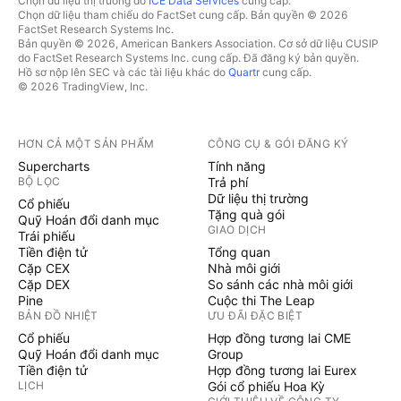
Chọn dữ liệu thị trường do
ICE Data Services
cung cấp.
Chọn dữ liệu tham chiếu do FactSet cung cấp. Bản quyền © 2026
FactSet Research Systems Inc.
Bản quyền © 2026, American Bankers Association. Cơ sở dữ liệu CUSIP
do FactSet Research Systems Inc. cung cấp. Đã đăng ký bản quyền.
Hồ sơ nộp lên SEC và các tài liệu khác do
Quartr
cung cấp.
© 2026 TradingView, Inc.
HƠN CẢ MỘT SẢN PHẨM
CÔNG CỤ & GÓI ĐĂNG KÝ
Supercharts
Tính năng
BỘ LỌC
Trả phí
Dữ liệu thị trường
Cổ phiếu
Tặng quà gói
Quỹ Hoán đổi danh mục
GIAO DỊCH
Trái phiếu
Tiền điện tử
Tổng quan
Cặp CEX
Nhà môi giới
Cặp DEX
So sánh các nhà môi giới
Pine
Cuộc thi The Leap
BẢN ĐỒ NHIỆT
ƯU ĐÃI ĐẶC BIỆT
Cổ phiếu
Hợp đồng tương lai CME
Quỹ Hoán đổi danh mục
Group
Tiền điện tử
Hợp đồng tương lai Eurex
LỊCH
Gói cổ phiếu Hoa Kỳ