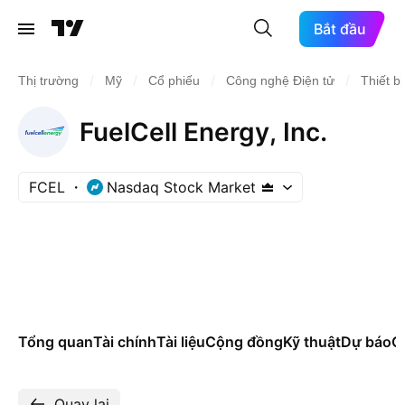
Bắt đầu
/
/
/
/
Thị trường
Mỹ
Cổ phiếu
Công nghệ Điện tử
Thiết b
FuelCell Energy, Inc.
FCEL
Nasdaq Stock Market
Tổng quan
Tài chính
Tài liệu
Cộng đồng
Kỹ thuật
Dự báo
Cá
Quay lại