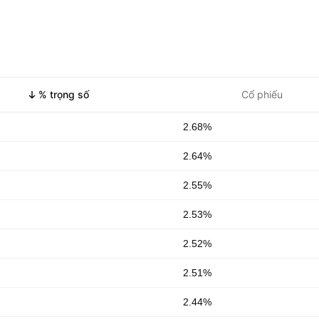
% trọng số
Cổ phiếu
2.68%
2.64%
2.55%
2.53%
2.52%
2.51%
2.44%