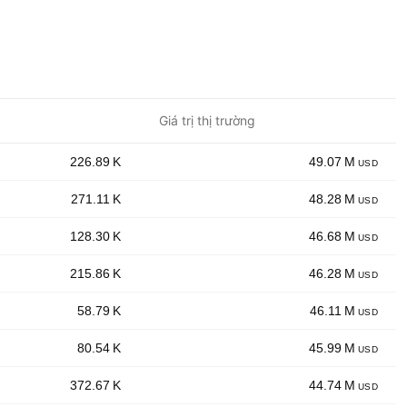
Giá trị thị trường
‪‪226.89 K‬‬
‪‪49.07 M‬‬
USD
‪‪271.11 K‬‬
‪‪48.28 M‬‬
USD
‪‪128.30 K‬‬
‪‪46.68 M‬‬
USD
‪‪215.86 K‬‬
‪‪46.28 M‬‬
USD
‪‪58.79 K‬‬
‪‪46.11 M‬‬
USD
‪‪80.54 K‬‬
‪‪45.99 M‬‬
USD
‪‪372.67 K‬‬
‪‪44.74 M‬‬
USD