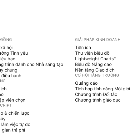
 ĐỒNG
GIẢI PHÁP KINH DOANH
xã hội
Tiện ích
ường Tình yêu
Thư viện biểu đồ
hiệu bạn
Lightweight Charts™
g trình dành cho Nhà sáng tạo
Biểu đồ Nâng cao
uy chung
Nền tảng Giao dịch
 điều hành
CƠ HỘI TĂNG TRƯỞNG
ỞNG
Quảng cáo
dịch
Tích hợp tính năng Môi giới
ạo
Chương trình Đối tác
tập viên chọn
Chương trình giáo dục
SCRIPT
áo & chiến lược
hủy
 làm việc tự do
gian trả phí