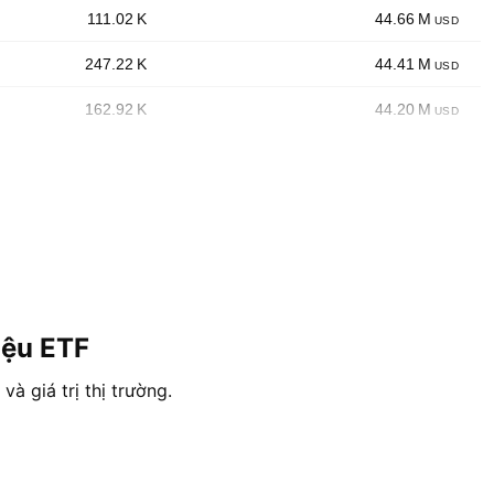
‪‪111.02 K‬‬
‪‪44.66 M‬‬
USD
‪‪247.22 K‬‬
‪‪44.41 M‬‬
USD
‪‪162.92 K‬‬
‪‪44.20 M‬‬
USD
iệu ETF
à giá trị thị trường.