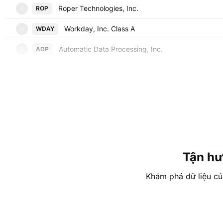
Roper Technologies, Inc.
ROP
R
Workday, Inc. Class A
WDAY
W
Automatic Data Processing, Inc.
ADP
A
Tận hư
Khám phá dữ liệu của