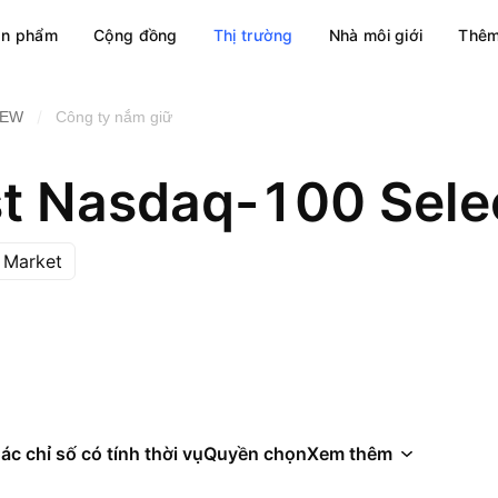
ản phẩm
Cộng đồng
Thị trường
Nhà môi giới
Thêm
/
EW
Công ty nắm giữ
 Market
ác chỉ số có tính thời vụ
Quyền chọn
Xem thêm