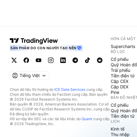
HƠN CẢ MỘT
Supercharts
SẢN PHẨM DO CON NGƯỜI TẠO NÊN
BỘ LỌC
Cổ phiếu
Quỹ Hoán đổ
Trái phiếu
Tiếng Việt
Tiền điện tử
Cặp CEX
Cặp DEX
Chọn dữ liệu thị trường do
ICE Data Services
cung cấp.
Pine
Chọn dữ liệu tham chiếu do FactSet cung cấp. Bản quyền
BẢN ĐỒ NHIỆ
© 2026 FactSet Research Systems Inc.
Bản quyền © 2026, American Bankers Association. Cơ sở
Cổ phiếu
dữ liệu CUSIP do FactSet Research Systems Inc. cung cấp.
Quỹ Hoán đổ
Đã đăng ký bản quyền.
Tiền điện tử
Hồ sơ nộp lên SEC và các tài liệu khác do
Quartr
cung cấp.
LỊCH
© 2026 TradingView, Inc.
Kinh tế
Thu nhập