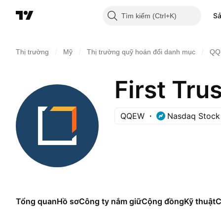
S
Tìm kiếm
/
/
/
Thị trường
Mỹ
Thị trường quỹ hoán đổi danh mục
QQ
QQEW
Nasdaq Stock
Tổng quan
Hồ sơ
Công ty nắm giữ
Cộng đồng
Kỹ thuật
C