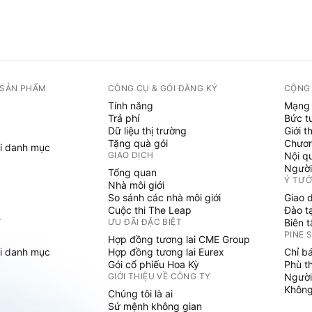
 SẢN PHẨM
CÔNG CỤ & GÓI ĐĂNG KÝ
CỘNG
Tính năng
Mạng 
Trả phí
Bức t
Dữ liệu thị trường
Giới t
Tặng quà gói
Chươn
i danh mục
GIAO DỊCH
Nội q
Người
Tổng quan
Ý TƯ
Nhà môi giới
So sánh các nhà môi giới
Giao 
Cuộc thi The Leap
Đào t
T
ƯU ĐÃI ĐẶC BIỆT
Biên 
PINE 
Hợp đồng tương lai CME Group
i danh mục
Hợp đồng tương lai Eurex
Chỉ b
Gói cổ phiếu Hoa Kỳ
Phù t
GIỚI THIỆU VỀ CÔNG TY
Người
Không 
Chúng tôi là ai
Sứ mệnh không gian