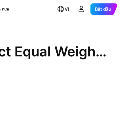
VI
Bắt đầu
 nữa
First Trust Nasdaq-100 Select Equal Weight ETF