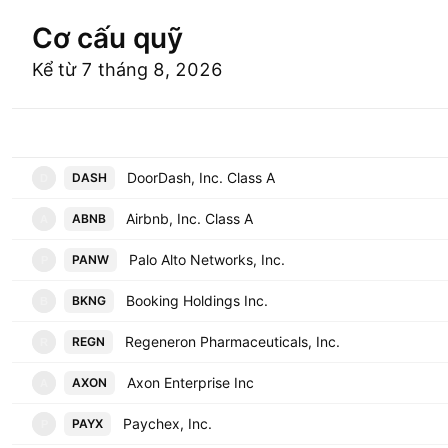
Cơ cấu quỹ
Kể từ 7 tháng 8, 2026
Mã
DoorDash, Inc. Class A
DASH
D
Airbnb, Inc. Class A
ABNB
A
Palo Alto Networks, Inc.
PANW
P
Booking Holdings Inc.
BKNG
B
Regeneron Pharmaceuticals, Inc.
REGN
R
Axon Enterprise Inc
AXON
A
Paychex, Inc.
PAYX
P