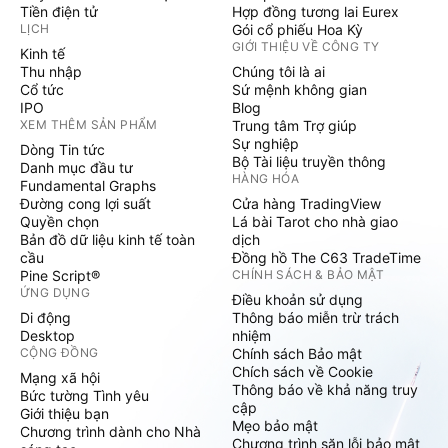
Tiền điện tử
Hợp đồng tương lai Eurex
LỊCH
Gói cổ phiếu Hoa Kỳ
GIỚI THIỆU VỀ CÔNG TY
Kinh tế
Thu nhập
Chúng tôi là ai
Cổ tức
Sứ mệnh không gian
IPO
Blog
XEM THÊM SẢN PHẨM
Trung tâm Trợ giúp
Sự nghiệp
Dòng Tin tức
Bộ Tài liệu truyền thông
Danh mục đầu tư
HÀNG HÓA
Fundamental Graphs
Đường cong lợi suất
Cửa hàng TradingView
Quyền chọn
Lá bài Tarot cho nhà giao
Bản đồ dữ liệu kinh tế toàn
dịch
cầu
Đồng hồ The C63 TradeTime
Pine Script®
CHÍNH SÁCH & BẢO MẬT
ỨNG DỤNG
Điều khoản sử dụng
Di động
Thông báo miễn trừ trách
Desktop
nhiệm
CỘNG ĐỒNG
Chính sách Bảo mật
Chích sách về Cookie
Mạng xã hội
Thông báo về khả năng truy
Bức tường Tình yêu
cập
Giới thiệu bạn
Mẹo bảo mật
Chương trình dành cho Nhà
Chương trình săn lỗi bảo mật