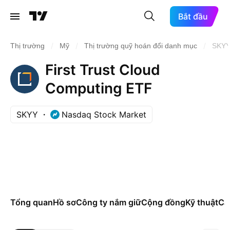
Bắt đầu
/
/
/
Thị trường
Mỹ
Thị trường quỹ hoán đổi danh mục
SKY
First Trust Cloud
Computing ETF
SKYY
Nasdaq Stock Market
Tổng quan
Hồ sơ
Công ty nắm giữ
Cộng đồng
Kỹ thuật
Các