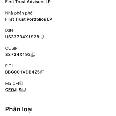
First Trust Advisors LP
Nhà phân phối
First Trust Portfolios LP
ISIN
US33734X1928
CUSIP
33734X192
FIGI
BBG001VDB4Z5
Mã CFI
CEOJLS
Phân loại