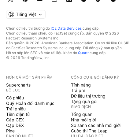
Tiếng Việt
Chọn dữ liệu thị trường do
ICE Data Services
cung cấp.
Chọn dữ liệu tham chiếu do FactSet cung cấp. Bản quyền © 2026
FactSet Research Systems Inc.
Bản quyền © 2026, American Bankers Association. Cơ sở dữ liệu CUSIP
do FactSet Research Systems Inc. cung cấp. Đã đăng ký bản quyền.
Hồ sơ nộp lên SEC và các tài liệu khác do
Quartr
cung cấp.
© 2026 TradingView, Inc.
HƠN CẢ MỘT SẢN PHẨM
CÔNG CỤ & GÓI ĐĂNG KÝ
Supercharts
Tính năng
BỘ LỌC
Trả phí
Dữ liệu thị trường
Cổ phiếu
Tặng quà gói
Quỹ Hoán đổi danh mục
GIAO DỊCH
Trái phiếu
Tiền điện tử
Tổng quan
Cặp CEX
Nhà môi giới
Cặp DEX
So sánh các nhà môi giới
Pine
Cuộc thi The Leap
BẢN ĐỒ NHIỆT
ƯU ĐÃI ĐẶC BIỆT