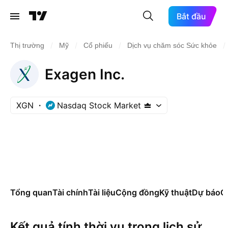
Bắt đầu
/
/
/
/
Thị trường
Mỹ
Cổ phiếu
Dịch vụ chăm sóc Sức khỏe
Exagen Inc.
XGN
Nasdaq Stock Market
Tổng quan
Tài chính
Tài liệu
Cộng đồng
Kỹ thuật
Dự báo
Cá
Kết quả tính thời vụ trong lịch sử