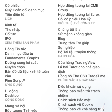
Cổ phiếu
Hợp đồng tương lai CME
Quỹ Hoán đổi danh mục
Group
Tiền điện tử
Hợp đồng tương lai Eurex
LỊCH
Gói cổ phiếu Hoa Kỳ
GIỚI THIỆU VỀ CÔNG TY
Kinh tế
Thu nhập
Chúng tôi là ai
Cổ tức
Sứ mệnh không gian
IPO
Blog
XEM THÊM SẢN PHẨM
Trung tâm Trợ giúp
Sự nghiệp
Dòng Tin tức
Bộ Tài liệu truyền thông
Danh mục đầu tư
HÀNG HÓA
Fundamental Graphs
Đường cong lợi suất
Cửa hàng TradingView
Quyền chọn
Lá bài Tarot cho nhà giao
Bản đồ dữ liệu kinh tế toàn
dịch
cầu
Đồng hồ The C63 TradeTime
Pine Script®
CHÍNH SÁCH & BẢO MẬT
ỨNG DỤNG
Điều khoản sử dụng
Di động
Thông báo miễn trừ trách
Desktop
nhiệm
CỘNG ĐỒNG
Chính sách Bảo mật
Chích sách về Cookie
Mạng xã hội
Thông báo về khả năng truy
Bức tường Tình yêu