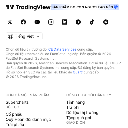
SẢN PHẨM DO CON NGƯỜI TẠO NÊN
Tiếng Việt
Chọn dữ liệu thị trường do
ICE Data Services
cung cấp.
Chọn dữ liệu tham chiếu do FactSet cung cấp. Bản quyền © 2026
FactSet Research Systems Inc.
Bản quyền © 2026, American Bankers Association. Cơ sở dữ liệu CUSIP
do FactSet Research Systems Inc. cung cấp. Đã đăng ký bản quyền.
Hồ sơ nộp lên SEC và các tài liệu khác do
Quartr
cung cấp.
© 2026 TradingView, Inc.
HƠN CẢ MỘT SẢN PHẨM
CÔNG CỤ & GÓI ĐĂNG KÝ
Supercharts
Tính năng
BỘ LỌC
Trả phí
Dữ liệu thị trường
Cổ phiếu
Tặng quà gói
Quỹ Hoán đổi danh mục
GIAO DỊCH
Trái phiếu