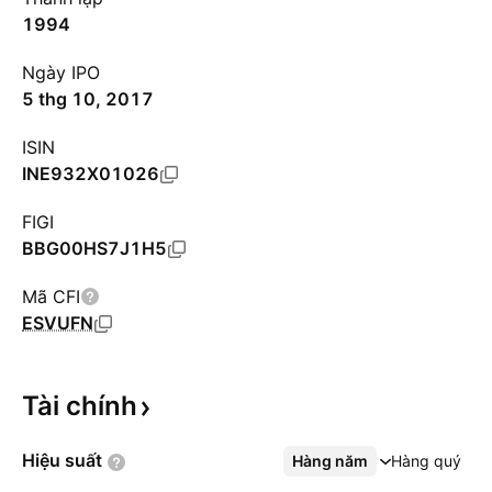
1994
Ngày IPO
5 thg 10, 2017
ISIN
INE932X01026
FIGI
BBG00HS7J1H5
Mã CFI
ESVUFN
Tài
chính
Hiệu
suất
Hàng năm
Xem thêm
Hàng quý