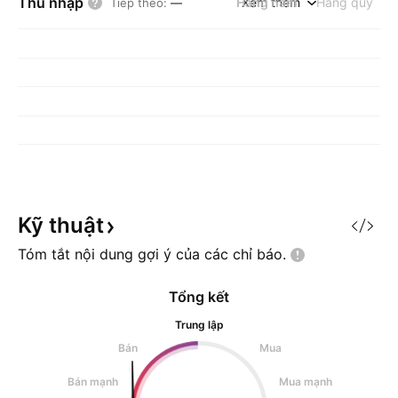
Thu nhập
Hàng năm
Xem thêm
Hàng quý
Tiếp theo
:
—
Kỹ
thuật
Tóm tắt nội dung gợi ý của các chỉ
báo.
Tổng kết
Trung lập
Bán
Mua
Bán mạnh
Mua mạnh