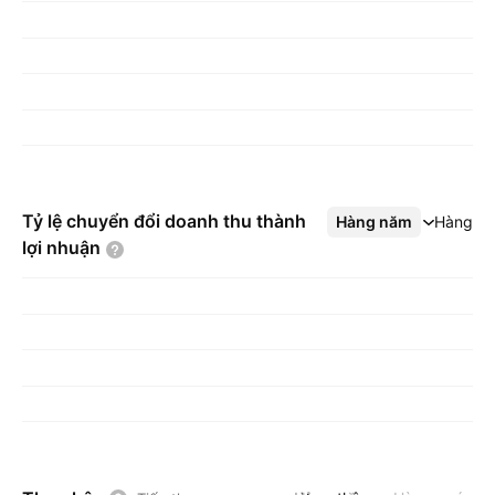
Tỷ lệ chuyển đổi doanh thu thành
Hàng năm
Xem thêm
Hàng q
lợi
nhuận