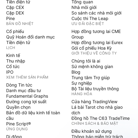
Tiền điện tử
Tổng quan
Cặp CEX
Nhà môi giới
Cặp DEX
So sánh các nhà môi giới
Pine
Cuộc thi The Leap
BẢN ĐỒ NHIỆT
ƯU ĐÃI ĐẶC BIỆT
Cổ phiếu
Hợp đồng tương lai CME
Quỹ Hoán đổi danh mục
Group
Tiền điện tử
Hợp đồng tương lai Eurex
LỊCH
Gói cổ phiếu Hoa Kỳ
GIỚI THIỆU VỀ CÔNG TY
Kinh tế
Thu nhập
Chúng tôi là ai
Cổ tức
Sứ mệnh không gian
IPO
Blog
XEM THÊM SẢN PHẨM
Trung tâm Trợ giúp
Sự nghiệp
Dòng Tin tức
Bộ Tài liệu truyền thông
Danh mục đầu tư
HÀNG HÓA
Fundamental Graphs
Đường cong lợi suất
Cửa hàng TradingView
Quyền chọn
Lá bài Tarot cho nhà giao
Bản đồ dữ liệu kinh tế toàn
dịch
cầu
Đồng hồ The C63 TradeTime
Pine Script®
CHÍNH SÁCH & BẢO MẬT
ỨNG DỤNG
Điều khoản sử dụng
Di động
Thông báo miễn trừ trách