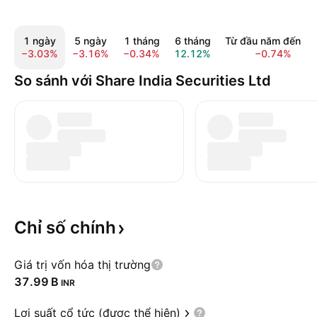
1 ngày
5 ngày
1 tháng
6 tháng
Từ đầu năm đến na
−3.03%
−3.16%
−0.34%
12.12%
−0.74%
So sánh với Share India Securities Ltd
Chỉ số
chính
Giá trị vốn hóa thị trường
‪37.99 B‬
INR
Lợi suất cổ tức (được thể hiện)