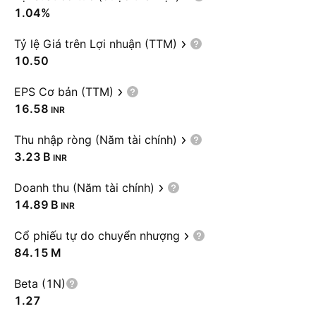
1.04%
Tỷ lệ Giá trên Lợi nhuận (TTM)
10.50
EPS Cơ bản (TTM)
16.58
INR
Thu nhập ròng (Năm tài chính)
‪3.23 B‬
INR
Doanh thu (Năm tài chính)
‪14.89 B‬
INR
Cổ phiếu tự do chuyển nhượng
‪84.15 M‬
Beta (1N)
1.27