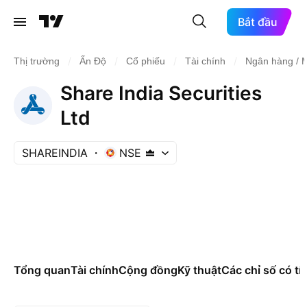
Bắt đầu
/
/
/
/
Thị trường
Ấn Độ
Cổ phiếu
Tài chính
Ngân hàng / M
Share India Securities
Ltd
SHAREINDIA
NSE
Tổng quan
Tài chính
Cộng đồng
Kỹ thuật
Các chỉ số có tí