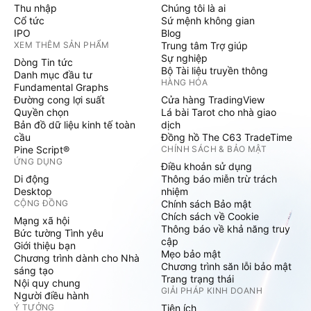
Thu nhập
Chúng tôi là ai
Cổ tức
Sứ mệnh không gian
IPO
Blog
XEM THÊM SẢN PHẨM
Trung tâm Trợ giúp
Sự nghiệp
Dòng Tin tức
Bộ Tài liệu truyền thông
Danh mục đầu tư
HÀNG HÓA
Fundamental Graphs
Đường cong lợi suất
Cửa hàng TradingView
Quyền chọn
Lá bài Tarot cho nhà giao
Bản đồ dữ liệu kinh tế toàn
dịch
cầu
Đồng hồ The C63 TradeTime
Pine Script®
CHÍNH SÁCH & BẢO MẬT
ỨNG DỤNG
Điều khoản sử dụng
Di động
Thông báo miễn trừ trách
Desktop
nhiệm
CỘNG ĐỒNG
Chính sách Bảo mật
Chích sách về Cookie
Mạng xã hội
Thông báo về khả năng truy
Bức tường Tình yêu
cập
Giới thiệu bạn
Mẹo bảo mật
Chương trình dành cho Nhà
Chương trình săn lỗi bảo mật
sáng tạo
Trang trạng thái
Nội quy chung
GIẢI PHÁP KINH DOANH
Người điều hành
Ý TƯỞNG
Tiện ích