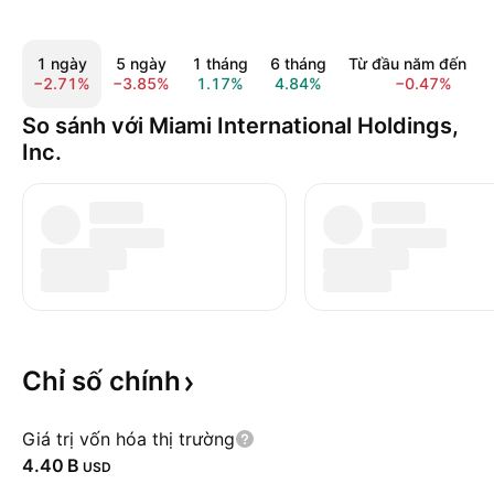
1 ngày
5 ngày
1 tháng
6 tháng
Từ đầu năm đến na
−2.71%
−3.85%
1.17%
4.84%
−0.47%
So sánh với Miami International Holdings,
Inc.
Chỉ số
chính
Giá trị vốn hóa thị trường
‪4.40 B‬
USD