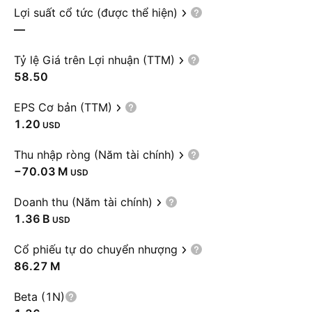
Lợi suất cổ tức (được thể hiện)
—
Tỷ lệ Giá trên Lợi nhuận (TTM)
58.50
EPS Cơ bản (TTM)
1.20
USD
Thu nhập ròng (Năm tài chính)
‪−70.03 M‬
USD
Doanh thu (Năm tài chính)
‪1.36 B‬
USD
Cổ phiếu tự do chuyển nhượng
‪86.27 M‬
Beta (1N)