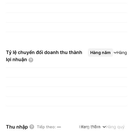
Tỷ lệ chuyển đổi doanh thu thành
Hàng năm
Xem thêm
Hàng q
lợi
nhuận
Thu nhập
Hàng năm
Xem thêm
Hàng quý
Tiếp theo
:
—