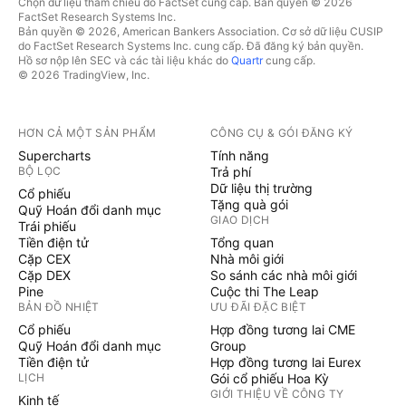
Chọn dữ liệu tham chiếu do FactSet cung cấp. Bản quyền © 2026
FactSet Research Systems Inc.
Bản quyền © 2026, American Bankers Association. Cơ sở dữ liệu CUSIP
do FactSet Research Systems Inc. cung cấp. Đã đăng ký bản quyền.
Hồ sơ nộp lên SEC và các tài liệu khác do
Quartr
cung cấp.
© 2026 TradingView, Inc.
HƠN CẢ MỘT SẢN PHẨM
CÔNG CỤ & GÓI ĐĂNG KÝ
Supercharts
Tính năng
BỘ LỌC
Trả phí
Dữ liệu thị trường
Cổ phiếu
Tặng quà gói
Quỹ Hoán đổi danh mục
GIAO DỊCH
Trái phiếu
Tiền điện tử
Tổng quan
Cặp CEX
Nhà môi giới
Cặp DEX
So sánh các nhà môi giới
Pine
Cuộc thi The Leap
BẢN ĐỒ NHIỆT
ƯU ĐÃI ĐẶC BIỆT
Cổ phiếu
Hợp đồng tương lai CME
Quỹ Hoán đổi danh mục
Group
Tiền điện tử
Hợp đồng tương lai Eurex
LỊCH
Gói cổ phiếu Hoa Kỳ
GIỚI THIỆU VỀ CÔNG TY
Kinh tế