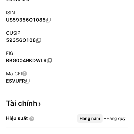
ISIN
US59356Q1085
CUSIP
59356Q108
FIGI
BBG004RKDWL9
Mã CFI
ESVUFR
Tài
chính
Hiệu
suất
Hàng năm
Xem thêm
Hàng quý