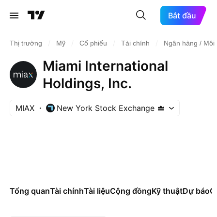
Bắt đầu
/
/
/
/
Thị trường
Mỹ
Cổ phiếu
Tài chính
Ngân hàng / Môi 
Miami International
Holdings, Inc.
MIAX
New York Stock Exchange
Tổng quan
Tài chính
Tài liệu
Cộng đồng
Kỹ thuật
Dự báo
Cá