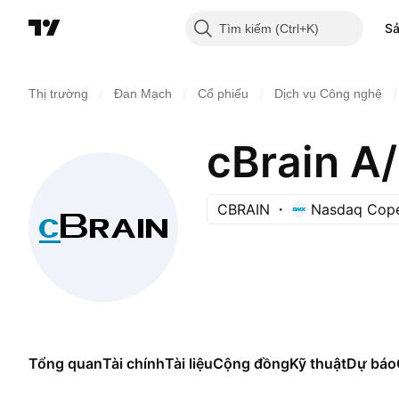
S
Tìm kiếm
/
/
/
/
Thị trường
Đan Mạch
Cổ phiếu
Dịch vụ Công nghệ
cBrain A
CBRAIN
Nasdaq Cop
Tổng quan
Tài chính
Tài liệu
Cộng đồng
Kỹ thuật
Dự báo