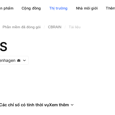
ản phẩm
Cộng đồng
Thị trường
Nhà môi giới
Thêm
/
/
Phần mềm đã đóng gói
CBRAIN
Tài liệu
/S
enhagen
Các chỉ số có tính thời vụ
Xem thêm