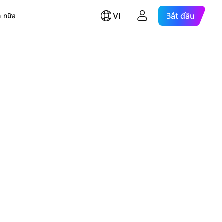
VI
Bắt đầu
 nữa