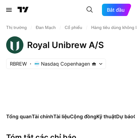
Bắt đầu
/
/
/
Thị trường
Đan Mạch
Cổ phiếu
Hàng tiêu dùng không l
Royal Unibrew A/S
RBREW
Nasdaq Copenhagen
Tổng quan
Tài chính
Tài liệu
Cộng đồng
Kỹ thuật
Dự báo
Cá
Tóm tắt các chỉ báo