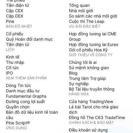
Tiền điện tử
Tổng quan
Cặp CEX
Nhà môi giới
Cặp DEX
So sánh các nhà môi giới
Pine
Cuộc thi The Leap
BẢN ĐỒ NHIỆT
ƯU ĐÃI ĐẶC BIỆT
Cổ phiếu
Hợp đồng tương lai CME
Quỹ Hoán đổi danh mục
Group
Tiền điện tử
Hợp đồng tương lai Eurex
LỊCH
Gói cổ phiếu Hoa Kỳ
GIỚI THIỆU VỀ CÔNG TY
Kinh tế
Thu nhập
Chúng tôi là ai
Cổ tức
Sứ mệnh không gian
IPO
Blog
XEM THÊM SẢN PHẨM
Trung tâm Trợ giúp
Sự nghiệp
Dòng Tin tức
Bộ Tài liệu truyền thông
Danh mục đầu tư
HÀNG HÓA
Fundamental Graphs
Đường cong lợi suất
Cửa hàng TradingView
Quyền chọn
Lá bài Tarot cho nhà giao
Bản đồ dữ liệu kinh tế toàn
dịch
cầu
Đồng hồ The C63 TradeTime
Pine Script®
CHÍNH SÁCH & BẢO MẬT
ỨNG DỤNG
Điều khoản sử dụng