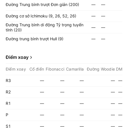
Đường Trung bình trượt Đơn giản (200)
—
—
Đường cơ sở Ichimoku (9, 26, 52, 26)
—
—
Đường Trung bình di động Tỷ trọng tuyến
—
—
tính (20)
Đường trung bình trượt Hull (9)
—
—
Điểm xoay
Điểm xoay
Cổ điển
Fibonacci
Camarilla
Đường Woodie
DM
R3
—
—
—
—
—
R2
—
—
—
—
—
R1
—
—
—
—
—
P
—
—
—
—
—
S1
—
—
—
—
—