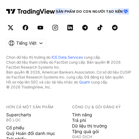
SẢN PHẨM DO CON NGƯỜI TẠO NÊN
Tiếng Việt
Chọn dữ liệu thị trường do
ICE Data Services
cung cấp.
Chọn dữ liệu tham chiếu do FactSet cung cấp. Bản quyền © 2026
FactSet Research Systems Inc.
Bản quyền © 2026, American Bankers Association. Cơ sở dữ liệu CUSIP
do FactSet Research Systems Inc. cung cấp. Đã đăng ký bản quyền.
Hồ sơ nộp lên SEC và các tài liệu khác do
Quartr
cung cấp.
© 2026 TradingView, Inc.
HƠN CẢ MỘT SẢN PHẨM
CÔNG CỤ & GÓI ĐĂNG KÝ
Supercharts
Tính năng
BỘ LỌC
Trả phí
Dữ liệu thị trường
Cổ phiếu
Tặng quà gói
Quỹ Hoán đổi danh mục
GIAO DỊCH
Trái phiếu