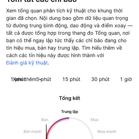
Xem tổng quan phân tích kỹ thuật cho khung thời
gian đã chọn. Nội dung bao gồm dữ liệu quan trọng
từ đường trung bình động, dao động và điểm xoay —
tất cả được tổng hợp trong thang đo Tổng quan, nơi
bạn có thể ngay lập tức thấy các chỉ báo đang cho
tín hiệu mua, bán hay trung lập. Tìm hiểu thêm về
cách các tín hiệu này được hình thành với
Đánh giá kỹ thuật
.
1 phút
Xem thêm
5 phút
15 phút
30 phút
1 giờ
Tổng kết
Trung lập
Bán
Mua
Bán mạnh
Mua mạnh