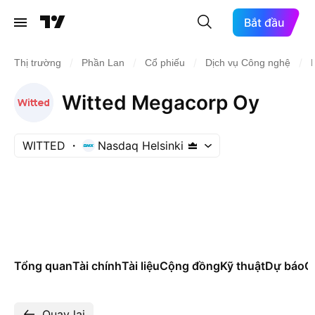
Bắt đầu
/
/
/
/
Thị trường
Phần Lan
Cổ phiếu
Dịch vụ Công nghệ
Witted Megacorp Oy
WITTED
Nasdaq Helsinki
Tổng quan
Tài chính
Tài liệu
Cộng đồng
Kỹ thuật
Dự báo
Cá
Quay lại