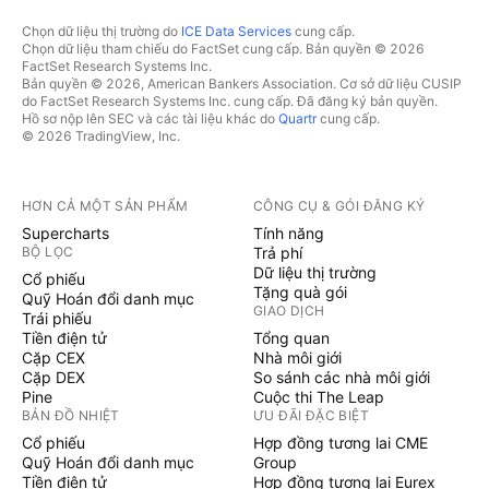
Chọn dữ liệu thị trường do
ICE Data Services
cung cấp.
Chọn dữ liệu tham chiếu do FactSet cung cấp. Bản quyền © 2026
FactSet Research Systems Inc.
Bản quyền © 2026, American Bankers Association. Cơ sở dữ liệu CUSIP
do FactSet Research Systems Inc. cung cấp. Đã đăng ký bản quyền.
Hồ sơ nộp lên SEC và các tài liệu khác do
Quartr
cung cấp.
© 2026 TradingView, Inc.
HƠN CẢ MỘT SẢN PHẨM
CÔNG CỤ & GÓI ĐĂNG KÝ
Supercharts
Tính năng
BỘ LỌC
Trả phí
Dữ liệu thị trường
Cổ phiếu
Tặng quà gói
Quỹ Hoán đổi danh mục
GIAO DỊCH
Trái phiếu
Tiền điện tử
Tổng quan
Cặp CEX
Nhà môi giới
Cặp DEX
So sánh các nhà môi giới
Pine
Cuộc thi The Leap
BẢN ĐỒ NHIỆT
ƯU ĐÃI ĐẶC BIỆT
Cổ phiếu
Hợp đồng tương lai CME
Quỹ Hoán đổi danh mục
Group
Tiền điện tử
Hợp đồng tương lai Eurex