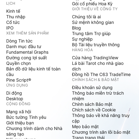
LỊCH
Gói cổ phiếu Hoa Kỳ
GIỚI THIỆU VỀ CÔNG TY
Kinh tế
Thu nhập
Chúng tôi là ai
Cổ tức
Sứ mệnh không gian
IPO
Blog
XEM THÊM SẢN PHẨM
Trung tâm Trợ giúp
Sự nghiệp
Dòng Tin tức
Bộ Tài liệu truyền thông
Danh mục đầu tư
HÀNG HÓA
Fundamental Graphs
Đường cong lợi suất
Cửa hàng TradingView
Quyền chọn
Lá bài Tarot cho nhà giao
Bản đồ dữ liệu kinh tế toàn
dịch
cầu
Đồng hồ The C63 TradeTime
Pine Script®
CHÍNH SÁCH & BẢO MẬT
ỨNG DỤNG
Điều khoản sử dụng
Di động
Thông báo miễn trừ trách
Desktop
nhiệm
CỘNG ĐỒNG
Chính sách Bảo mật
Chích sách về Cookie
Mạng xã hội
Thông báo về khả năng truy
Bức tường Tình yêu
cập
Giới thiệu bạn
Mẹo bảo mật
Chương trình dành cho Nhà
Chương trình săn lỗi bảo mật
sáng tạo
Trang trạng thái