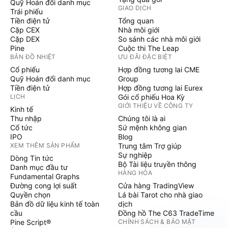
Quỹ Hoán đổi danh mục
GIAO DỊCH
Trái phiếu
Tiền điện tử
Tổng quan
Cặp CEX
Nhà môi giới
Cặp DEX
So sánh các nhà môi giới
Pine
Cuộc thi The Leap
BẢN ĐỒ NHIỆT
ƯU ĐÃI ĐẶC BIỆT
Cổ phiếu
Hợp đồng tương lai CME
Quỹ Hoán đổi danh mục
Group
Tiền điện tử
Hợp đồng tương lai Eurex
LỊCH
Gói cổ phiếu Hoa Kỳ
GIỚI THIỆU VỀ CÔNG TY
Kinh tế
Thu nhập
Chúng tôi là ai
Cổ tức
Sứ mệnh không gian
IPO
Blog
XEM THÊM SẢN PHẨM
Trung tâm Trợ giúp
Sự nghiệp
Dòng Tin tức
Bộ Tài liệu truyền thông
Danh mục đầu tư
HÀNG HÓA
Fundamental Graphs
Đường cong lợi suất
Cửa hàng TradingView
Quyền chọn
Lá bài Tarot cho nhà giao
Bản đồ dữ liệu kinh tế toàn
dịch
cầu
Đồng hồ The C63 TradeTime
Pine Script®
CHÍNH SÁCH & BẢO MẬT