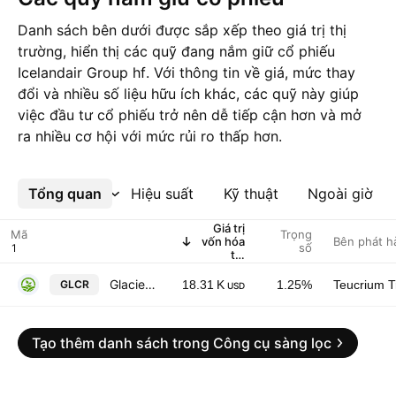
Danh sách bên dưới được sắp xếp theo giá trị thị
trường, hiển thị các quỹ đang nắm giữ cổ phiếu
Icelandair Group hf. Với thông tin về giá, mức thay
đổi và nhiều số liệu hữu ích khác, các quỹ này giúp
việc đầu tư cổ phiếu trở nên dễ tiếp cận hơn và mở
ra nhiều cơ hội với mức rủi ro thấp hơn.
Tổng quan
Xem thêm
Hiệu suất
Kỹ thuật
Ngoài giờ
Giá trị
Mã
Trọng
vốn hóa
Bên phát h
số
thị
trường
GlacierShares Nasdaq Iceland ETF
GLCR
18.31 K
1.25%
Teucrium T
USD
Tạo thêm danh sách trong Công cụ sàng lọc