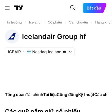
Bắt đầu
/
/
/
/
Thị trường
Iceland
Cổ phiếu
Vận chuyển
Hàng khô
Icelandair Group hf
ICEAIR
Nasdaq Iceland
Tổng quan
Tài chính
Tài liệu
Cộng đồng
Kỹ thuật
Các chỉ s
Các quỹ nắm giữ cổ phiếu