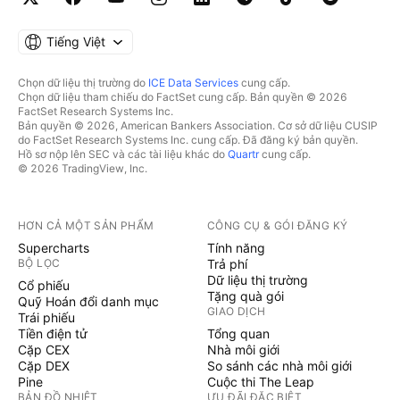
Tiếng Việt
Chọn dữ liệu thị trường do
ICE Data Services
cung cấp.
Chọn dữ liệu tham chiếu do FactSet cung cấp. Bản quyền © 2026
FactSet Research Systems Inc.
Bản quyền © 2026, American Bankers Association. Cơ sở dữ liệu CUSIP
do FactSet Research Systems Inc. cung cấp. Đã đăng ký bản quyền.
Hồ sơ nộp lên SEC và các tài liệu khác do
Quartr
cung cấp.
© 2026 TradingView, Inc.
HƠN CẢ MỘT SẢN PHẨM
CÔNG CỤ & GÓI ĐĂNG KÝ
Supercharts
Tính năng
BỘ LỌC
Trả phí
Dữ liệu thị trường
Cổ phiếu
Tặng quà gói
Quỹ Hoán đổi danh mục
GIAO DỊCH
Trái phiếu
Tiền điện tử
Tổng quan
Cặp CEX
Nhà môi giới
Cặp DEX
So sánh các nhà môi giới
Pine
Cuộc thi The Leap
BẢN ĐỒ NHIỆT
ƯU ĐÃI ĐẶC BIỆT