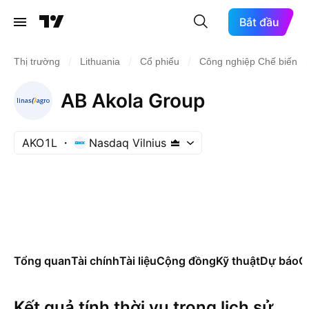
Bắt đầu
/
/
/
/
Thị trường
Lithuania
Cổ phiếu
Công nghiệp Chế biến
AB Akola Group
AKO1L
Nasdaq Vilnius
Tổng quan
Tài chính
Tài liệu
Cộng đồng
Kỹ thuật
Dự báo
Cá
Kết quả tính thời vụ trong lịch sử