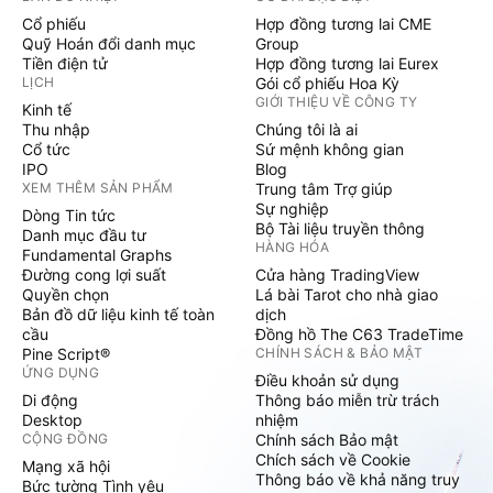
Cổ phiếu
Hợp đồng tương lai CME
Quỹ Hoán đổi danh mục
Group
Tiền điện tử
Hợp đồng tương lai Eurex
LỊCH
Gói cổ phiếu Hoa Kỳ
GIỚI THIỆU VỀ CÔNG TY
Kinh tế
Thu nhập
Chúng tôi là ai
Cổ tức
Sứ mệnh không gian
IPO
Blog
XEM THÊM SẢN PHẨM
Trung tâm Trợ giúp
Sự nghiệp
Dòng Tin tức
Bộ Tài liệu truyền thông
Danh mục đầu tư
HÀNG HÓA
Fundamental Graphs
Đường cong lợi suất
Cửa hàng TradingView
Quyền chọn
Lá bài Tarot cho nhà giao
Bản đồ dữ liệu kinh tế toàn
dịch
cầu
Đồng hồ The C63 TradeTime
Pine Script®
CHÍNH SÁCH & BẢO MẬT
ỨNG DỤNG
Điều khoản sử dụng
Di động
Thông báo miễn trừ trách
Desktop
nhiệm
CỘNG ĐỒNG
Chính sách Bảo mật
Chích sách về Cookie
Mạng xã hội
Thông báo về khả năng truy
Bức tường Tình yêu