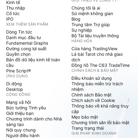
GIỚI THIỆU VỀ CÔNG TY
Kinh tế
Thu nhập
Chúng tôi là ai
Cổ tức
Sứ mệnh không gian
IPO
Blog
XEM THÊM SẢN PHẨM
Trung tâm Trợ giúp
Sự nghiệp
Dòng Tin tức
Bộ Tài liệu truyền thông
Danh mục đầu tư
HÀNG HÓA
Fundamental Graphs
Đường cong lợi suất
Cửa hàng TradingView
Quyền chọn
Lá bài Tarot cho nhà giao
Bản đồ dữ liệu kinh tế toàn
dịch
cầu
Đồng hồ The C63 TradeTime
Pine Script®
CHÍNH SÁCH & BẢO MẬT
ỨNG DỤNG
Điều khoản sử dụng
Di động
Thông báo miễn trừ trách
Desktop
nhiệm
CỘNG ĐỒNG
Chính sách Bảo mật
Chích sách về Cookie
Mạng xã hội
Thông báo về khả năng truy
Bức tường Tình yêu
cập
Giới thiệu bạn
Mẹo bảo mật
Chương trình dành cho Nhà
Chương trình săn lỗi bảo mật
sáng tạo
Trang trạng thái
Nội quy chung
GIẢI PHÁP KINH DOANH
Người điều hành