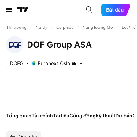
Bắt đầu
/
/
/
/
Thị trường
Na Uy
Cổ phiếu
Năng lượng Mỏ
Lọc/Tiế
DOF Group ASA
DOFG
Euronext Oslo
Tổng quan
Tài chính
Tài liệu
Cộng đồng
Kỹ thuật
Dự báo
Cá
Quay lại