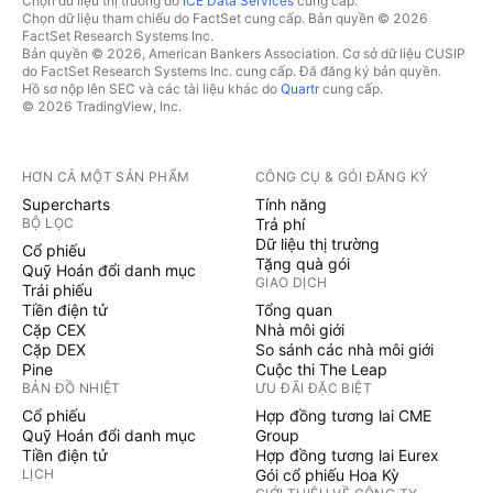
Chọn dữ liệu thị trường do
ICE Data Services
cung cấp.
Chọn dữ liệu tham chiếu do FactSet cung cấp. Bản quyền © 2026
FactSet Research Systems Inc.
Bản quyền © 2026, American Bankers Association. Cơ sở dữ liệu CUSIP
do FactSet Research Systems Inc. cung cấp. Đã đăng ký bản quyền.
Hồ sơ nộp lên SEC và các tài liệu khác do
Quartr
cung cấp.
© 2026 TradingView, Inc.
HƠN CẢ MỘT SẢN PHẨM
CÔNG CỤ & GÓI ĐĂNG KÝ
Supercharts
Tính năng
BỘ LỌC
Trả phí
Dữ liệu thị trường
Cổ phiếu
Tặng quà gói
Quỹ Hoán đổi danh mục
GIAO DỊCH
Trái phiếu
Tiền điện tử
Tổng quan
Cặp CEX
Nhà môi giới
Cặp DEX
So sánh các nhà môi giới
Pine
Cuộc thi The Leap
BẢN ĐỒ NHIỆT
ƯU ĐÃI ĐẶC BIỆT
Cổ phiếu
Hợp đồng tương lai CME
Quỹ Hoán đổi danh mục
Group
Tiền điện tử
Hợp đồng tương lai Eurex
LỊCH
Gói cổ phiếu Hoa Kỳ