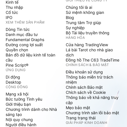
GIỚI THIỆU VỀ CÔNG TY
Kinh tế
Thu nhập
Chúng tôi là ai
Cổ tức
Sứ mệnh không gian
IPO
Blog
XEM THÊM SẢN PHẨM
Trung tâm Trợ giúp
Sự nghiệp
Dòng Tin tức
Bộ Tài liệu truyền thông
Danh mục đầu tư
HÀNG HÓA
Fundamental Graphs
Đường cong lợi suất
Cửa hàng TradingView
Quyền chọn
Lá bài Tarot cho nhà giao
Bản đồ dữ liệu kinh tế toàn
dịch
cầu
Đồng hồ The C63 TradeTime
Pine Script®
CHÍNH SÁCH & BẢO MẬT
ỨNG DỤNG
Điều khoản sử dụng
Di động
Thông báo miễn trừ trách
Desktop
nhiệm
CỘNG ĐỒNG
Chính sách Bảo mật
Chích sách về Cookie
Mạng xã hội
Thông báo về khả năng truy
Bức tường Tình yêu
cập
Giới thiệu bạn
Mẹo bảo mật
Chương trình dành cho Nhà
Chương trình săn lỗi bảo mật
sáng tạo
Trang trạng thái
Nội quy chung
GIẢI PHÁP KINH DOANH
Người điều hành