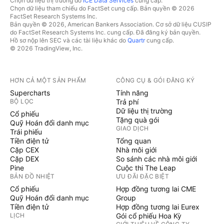
Chọn dữ liệu thị trường do
ICE Data Services
cung cấp.
Chọn dữ liệu tham chiếu do FactSet cung cấp. Bản quyền © 2026
FactSet Research Systems Inc.
Bản quyền © 2026, American Bankers Association. Cơ sở dữ liệu CUSIP
do FactSet Research Systems Inc. cung cấp. Đã đăng ký bản quyền.
Hồ sơ nộp lên SEC và các tài liệu khác do
Quartr
cung cấp.
© 2026 TradingView, Inc.
HƠN CẢ MỘT SẢN PHẨM
CÔNG CỤ & GÓI ĐĂNG KÝ
Supercharts
Tính năng
BỘ LỌC
Trả phí
Dữ liệu thị trường
Cổ phiếu
Tặng quà gói
Quỹ Hoán đổi danh mục
GIAO DỊCH
Trái phiếu
Tiền điện tử
Tổng quan
Cặp CEX
Nhà môi giới
Cặp DEX
So sánh các nhà môi giới
Pine
Cuộc thi The Leap
BẢN ĐỒ NHIỆT
ƯU ĐÃI ĐẶC BIỆT
Cổ phiếu
Hợp đồng tương lai CME
Quỹ Hoán đổi danh mục
Group
Tiền điện tử
Hợp đồng tương lai Eurex
LỊCH
Gói cổ phiếu Hoa Kỳ