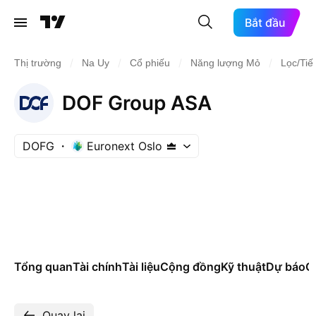
Bắt đầu
/
/
/
/
Thị trường
Na Uy
Cổ phiếu
Năng lượng Mỏ
Lọc/Tiế
DOF Group ASA
DOFG
Euronext Oslo
Tổng quan
Tài chính
Tài liệu
Cộng đồng
Kỹ thuật
Dự báo
Cá
Quay lại