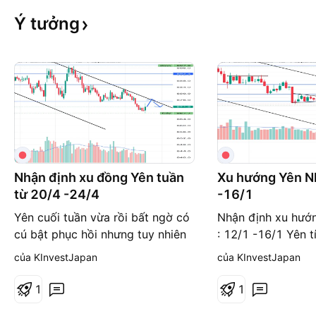
Ý
tưởng
Nhận định xu đồng Yên tuần
Xu hướng Yên N
từ 20/4 -24/4
-16/1
Yên cuối tuần vừa rồi bất ngờ có
Nhận định xu hướn
cú bật phục hồi nhưng tuy nhiên
: 12/1 -16/1 Yên t
chỉ là tạm thời Nên nếu có hồi lên
tam giác giảm giá 
của KInvestJapan
của KInvestJapan
sẽ kiểm tra mức 774 -776 . Đây
Nonfarm của Mỹ r
là mức thách thức với đồng Yên
breakout xuống ph
1
1
nên khả năng cao đến vùng này
sử sâu nhất khả n