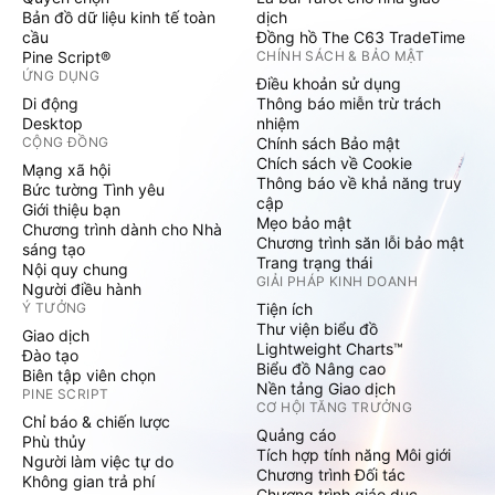
Bản đồ dữ liệu kinh tế toàn
dịch
cầu
Đồng hồ The C63 TradeTime
Pine Script®
CHÍNH SÁCH & BẢO MẬT
ỨNG DỤNG
Điều khoản sử dụng
Di động
Thông báo miễn trừ trách
Desktop
nhiệm
CỘNG ĐỒNG
Chính sách Bảo mật
Chích sách về Cookie
Mạng xã hội
Thông báo về khả năng truy
Bức tường Tình yêu
cập
Giới thiệu bạn
Mẹo bảo mật
Chương trình dành cho Nhà
Chương trình săn lỗi bảo mật
sáng tạo
Trang trạng thái
Nội quy chung
GIẢI PHÁP KINH DOANH
Người điều hành
Ý TƯỞNG
Tiện ích
Thư viện biểu đồ
Giao dịch
Lightweight Charts™
Đào tạo
Biểu đồ Nâng cao
Biên tập viên chọn
Nền tảng Giao dịch
PINE SCRIPT
CƠ HỘI TĂNG TRƯỞNG
Chỉ báo & chiến lược
Quảng cáo
Phù thủy
Tích hợp tính năng Môi giới
Người làm việc tự do
Chương trình Đối tác
Không gian trả phí
Chương trình giáo dục