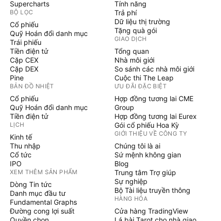
Supercharts
Tính năng
BỘ LỌC
Trả phí
Dữ liệu thị trường
Cổ phiếu
Tặng quà gói
Quỹ Hoán đổi danh mục
GIAO DỊCH
Trái phiếu
Tiền điện tử
Tổng quan
Cặp CEX
Nhà môi giới
Cặp DEX
So sánh các nhà môi giới
Pine
Cuộc thi The Leap
BẢN ĐỒ NHIỆT
ƯU ĐÃI ĐẶC BIỆT
Cổ phiếu
Hợp đồng tương lai CME
Quỹ Hoán đổi danh mục
Group
Tiền điện tử
Hợp đồng tương lai Eurex
LỊCH
Gói cổ phiếu Hoa Kỳ
GIỚI THIỆU VỀ CÔNG TY
Kinh tế
Thu nhập
Chúng tôi là ai
Cổ tức
Sứ mệnh không gian
IPO
Blog
XEM THÊM SẢN PHẨM
Trung tâm Trợ giúp
Sự nghiệp
Dòng Tin tức
Bộ Tài liệu truyền thông
Danh mục đầu tư
HÀNG HÓA
Fundamental Graphs
Đường cong lợi suất
Cửa hàng TradingView
Quyền chọn
Lá bài Tarot cho nhà giao