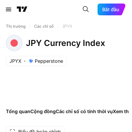
Bắt đầu
/
/
Thị trường
Các chỉ số
JPYX
JPY Currency Index
JPYX
Pepperstone
Tổng quan
Cộng đồng
Các chỉ số có tính thời vụ
Xem th
Biểu đồ hoàn chỉnh