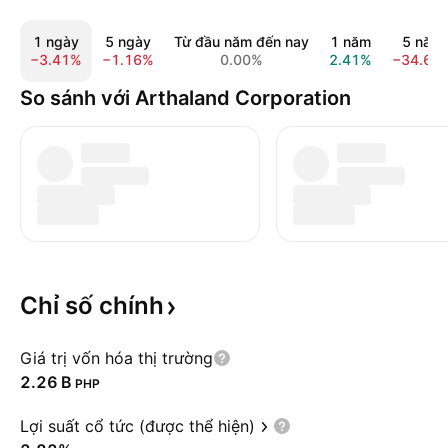
1 ngày
5 ngày
Từ đầu năm đến nay
1 năm
5 năm
−3.41%
−1.16%
0.00%
2.41%
−34.62
So sánh với Arthaland Corporation
Chỉ số
chính
Giá trị vốn hóa thị trường
‪2.26 B‬
PHP
Lợi suất cổ tức (được thể hiện)