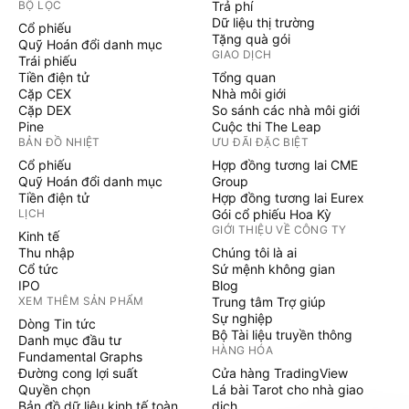
BỘ LỌC
Trả phí
Dữ liệu thị trường
Cổ phiếu
Tặng quà gói
Quỹ Hoán đổi danh mục
GIAO DỊCH
Trái phiếu
Tiền điện tử
Tổng quan
Cặp CEX
Nhà môi giới
Cặp DEX
So sánh các nhà môi giới
Pine
Cuộc thi The Leap
BẢN ĐỒ NHIỆT
ƯU ĐÃI ĐẶC BIỆT
Cổ phiếu
Hợp đồng tương lai CME
Quỹ Hoán đổi danh mục
Group
Tiền điện tử
Hợp đồng tương lai Eurex
LỊCH
Gói cổ phiếu Hoa Kỳ
GIỚI THIỆU VỀ CÔNG TY
Kinh tế
Thu nhập
Chúng tôi là ai
Cổ tức
Sứ mệnh không gian
IPO
Blog
XEM THÊM SẢN PHẨM
Trung tâm Trợ giúp
Sự nghiệp
Dòng Tin tức
Bộ Tài liệu truyền thông
Danh mục đầu tư
HÀNG HÓA
Fundamental Graphs
Đường cong lợi suất
Cửa hàng TradingView
Quyền chọn
Lá bài Tarot cho nhà giao
Bản đồ dữ liệu kinh tế toàn
dịch