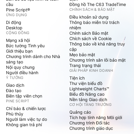
cầu
Đồng hồ The C63 TradeTime
Pine Script®
CHÍNH SÁCH & BẢO MẬT
ỨNG DỤNG
Điều khoản sử dụng
Di động
Thông báo miễn trừ trách
Desktop
nhiệm
CỘNG ĐỒNG
Chính sách Bảo mật
Chích sách về Cookie
Mạng xã hội
Thông báo về khả năng truy
Bức tường Tình yêu
cập
Giới thiệu bạn
Mẹo bảo mật
Chương trình dành cho Nhà
Chương trình săn lỗi bảo mật
sáng tạo
Trang trạng thái
Nội quy chung
GIẢI PHÁP KINH DOANH
Người điều hành
Ý TƯỞNG
Tiện ích
Thư viện biểu đồ
Giao dịch
Lightweight Charts™
Đào tạo
Biểu đồ Nâng cao
Biên tập viên chọn
Nền tảng Giao dịch
PINE SCRIPT
CƠ HỘI TĂNG TRƯỞNG
Chỉ báo & chiến lược
Quảng cáo
Phù thủy
Tích hợp tính năng Môi giới
Người làm việc tự do
Chương trình Đối tác
Không gian trả phí
Chương trình giáo dục