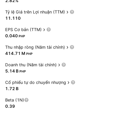
2.82%
Tỷ lệ Giá trên Lợi nhuận (TTM)
11.110
EPS Cơ bản (TTM)
0.040
PHP
Thu nhập ròng (Năm tài chính)
‪414.71 M‬
PHP
Doanh thu (Năm tài chính)
‪5.14 B‬
PHP
Cổ phiếu tự do chuyển nhượng
‪1.72 B‬
Beta (1N)
0.39