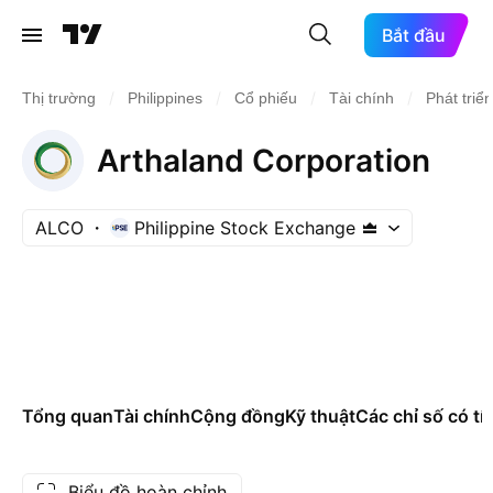
Bắt đầu
/
/
/
/
Thị trường
Philippines
Cổ phiếu
Tài chính
Phát triể
Arthaland Corporation
ALCO
Philippine Stock Exchange
Tổng quan
Tài chính
Cộng đồng
Kỹ thuật
Các chỉ số có tí
Biểu đồ hoàn chỉnh