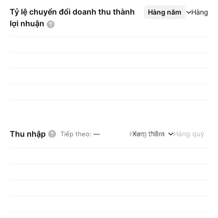
Tỷ lệ chuyển đổi doanh thu thành
Hàng năm
Xem thêm
Hàng q
lợi
nhuận
Thu nhập
Hàng năm
Xem thêm
Hàng quý
Tiếp theo
:
—