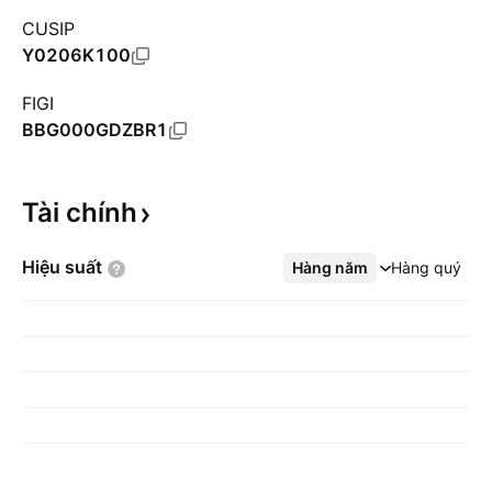
CUSIP
Y0206K100
FIGI
BBG000GDZBR1
Tài
chính
Hiệu
suất
Hàng năm
Xem thêm
Hàng quý