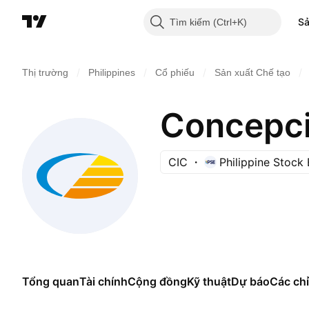
S
Tìm kiếm
/
/
/
/
Thị trường
Philippines
Cổ phiếu
Sản xuất Chế tạo
Concepci
CIC
Philippine Stock
Tổng quan
Tài chính
Cộng đồng
Kỹ thuật
Dự báo
Các chỉ