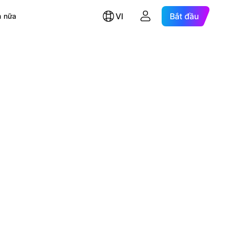
VI
Bắt đầu
 nữa