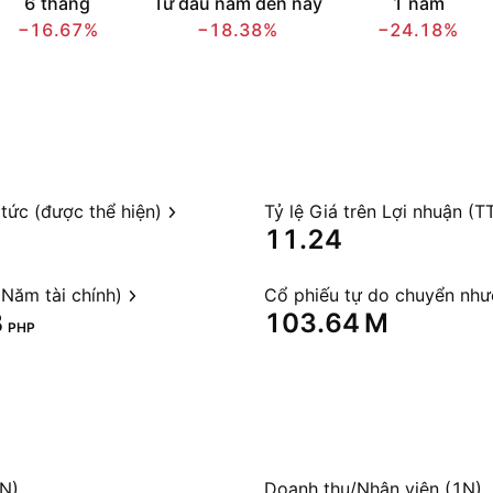
6 tháng
Từ đầu năm đến nay
1 năm
−16.67%
−18.38%
−24.18%
 tức (được thể hiện)
Tỷ lệ Giá trên Lợi nhuận (T
11.24
Năm tài chính)
Cổ phiếu tự do chuyển nh
‬
‪103.64 M‬
PHP
1N)
Doanh thu/Nhân viên (1N)