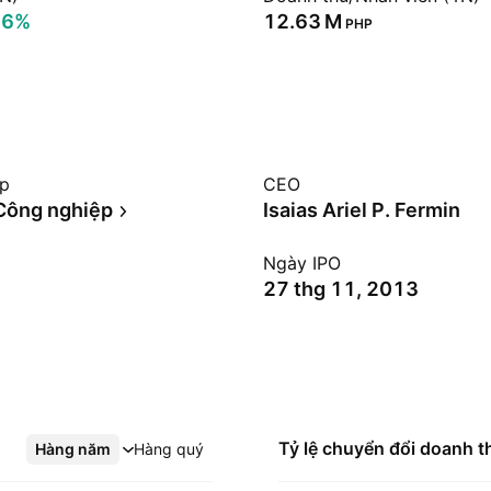
86%
‪12.63 M‬
PHP
ệp
CEO
Công nghiệp
Isaias Ariel P. Fermin
Ngày IPO
27 thg 11, 2013
Tỷ lệ chuyển đổi doanh t
Hàng năm
Xem thêm
Hàng quý