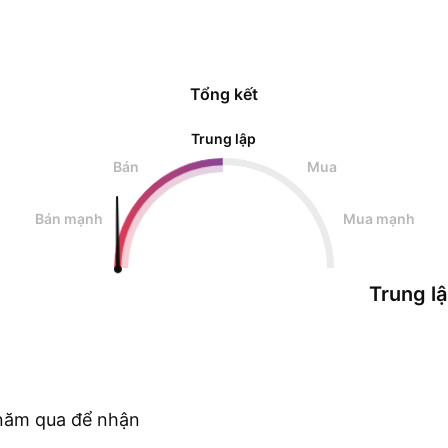
Tổng kết
Trung lập
Bán
Mua
Bán mạnh
Mua mạnh
Trung l
c năm qua để nhận