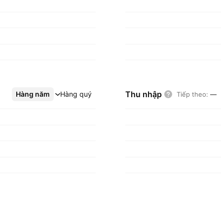
Thu nhập
Hàng năm
Xem thêm
Hàng quý
Tiếp theo
:
—