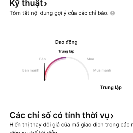
Kỹ
thuật
Tóm tắt nội dung gợi ý của các chỉ
báo.
Dao động
Trung lập
Bán
Mua
Bán mạnh
Mua mạnh
Trung lập
Các chỉ số có tính thời
vụ
Hiển thị thay đổi giá của mã giao dịch trong cá
diện xu thế tái diễn.