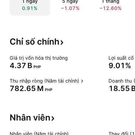
1 ngày
5 ngày
1 tháng
0.91%
−1.07%
−12.60%
Chỉ số
chính
Giá trị vốn hóa thị trường
Lợi suất cổ
‪4.37 B‬
9.01%
PHP
Thu nhập ròng (Năm tài chính)
Doanh thu (
‪782.65 M‬
‪18.55 B
PHP
Nhân
viên
Nhân viên (Năm tài chính)
Thay đổi (