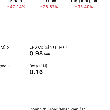
5 năm
10 năm
Tổng thời gian
−47.14%
−76.67%
−33.40%
TM)
EPS Cơ bản (TTM)
0.98
PHP
ượng
Beta (1N)
0.16
Doanh thu ròng/Nhân viên (1N)