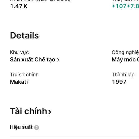
‪1.47 K‬
+107
+7.
Details
Khu vực
Công nghi
Sản xuất Chế tạo
Máy móc 
Trụ sở chính
Thành lập
Makati
1997
Tài
chính
Hiệu
suất