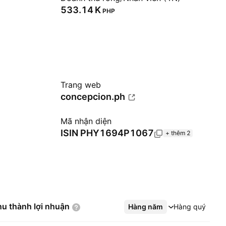
‪533.14 K‬
PHP
Trang web
concepcion.ph
Mã nhận diện
ISIN
PHY1694P1067
+ thêm 2
hu thành lợi
nhuận
Hàng năm
Xem thêm
Hàng quý