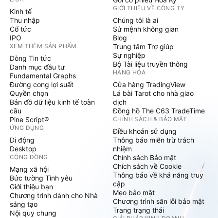
GIỚI THIỆU VỀ CÔNG TY
Kinh tế
Thu nhập
Chúng tôi là ai
Cổ tức
Sứ mệnh không gian
IPO
Blog
XEM THÊM SẢN PHẨM
Trung tâm Trợ giúp
Sự nghiệp
Dòng Tin tức
Bộ Tài liệu truyền thông
Danh mục đầu tư
HÀNG HÓA
Fundamental Graphs
Đường cong lợi suất
Cửa hàng TradingView
Quyền chọn
Lá bài Tarot cho nhà giao
Bản đồ dữ liệu kinh tế toàn
dịch
cầu
Đồng hồ The C63 TradeTime
Pine Script®
CHÍNH SÁCH & BẢO MẬT
ỨNG DỤNG
Điều khoản sử dụng
Di động
Thông báo miễn trừ trách
Desktop
nhiệm
CỘNG ĐỒNG
Chính sách Bảo mật
Chích sách về Cookie
Mạng xã hội
Thông báo về khả năng truy
Bức tường Tình yêu
cập
Giới thiệu bạn
Mẹo bảo mật
Chương trình dành cho Nhà
Chương trình săn lỗi bảo mật
sáng tạo
Trang trạng thái
Nội quy chung