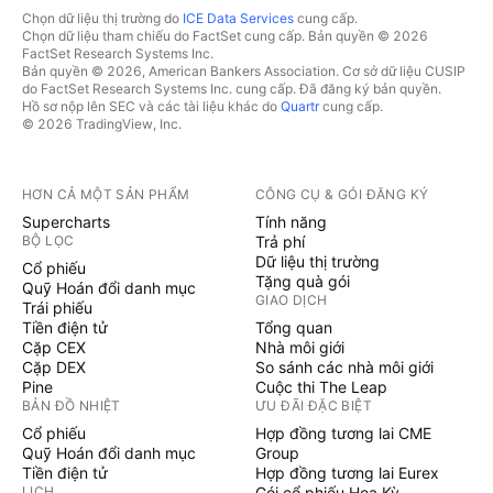
Chọn dữ liệu thị trường do
ICE Data Services
cung cấp.
Chọn dữ liệu tham chiếu do FactSet cung cấp. Bản quyền © 2026
FactSet Research Systems Inc.
Bản quyền © 2026, American Bankers Association. Cơ sở dữ liệu CUSIP
do FactSet Research Systems Inc. cung cấp. Đã đăng ký bản quyền.
Hồ sơ nộp lên SEC và các tài liệu khác do
Quartr
cung cấp.
© 2026 TradingView, Inc.
HƠN CẢ MỘT SẢN PHẨM
CÔNG CỤ & GÓI ĐĂNG KÝ
Supercharts
Tính năng
BỘ LỌC
Trả phí
Dữ liệu thị trường
Cổ phiếu
Tặng quà gói
Quỹ Hoán đổi danh mục
GIAO DỊCH
Trái phiếu
Tiền điện tử
Tổng quan
Cặp CEX
Nhà môi giới
Cặp DEX
So sánh các nhà môi giới
Pine
Cuộc thi The Leap
BẢN ĐỒ NHIỆT
ƯU ĐÃI ĐẶC BIỆT
Cổ phiếu
Hợp đồng tương lai CME
Quỹ Hoán đổi danh mục
Group
Tiền điện tử
Hợp đồng tương lai Eurex
LỊCH
Gói cổ phiếu Hoa Kỳ