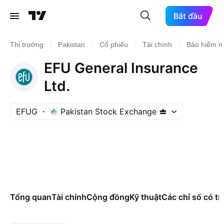
Bắt đầu
/
/
/
/
Thị trường
Pakistan
Cổ phiếu
Tài chính
Bảo hiểm nh
EFU General Insurance
Ltd.
EFUG
Pakistan Stock Exchange
Tổng quan
Tài chính
Cộng đồng
Kỹ thuật
Các chỉ số có tí