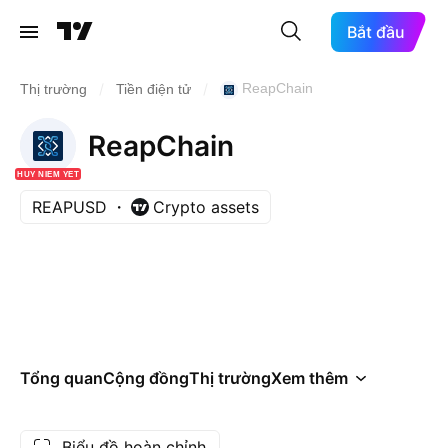
Bắt đầu
/
/
ReapChain
Thị trường
Tiền điện tử
ReapChain
HỦY NIÊM YẾT
REAPUSD
Crypto assets
Tổng quan
Cộng đồng
Thị trường
Xem thêm
Biểu đồ hoàn chỉnh