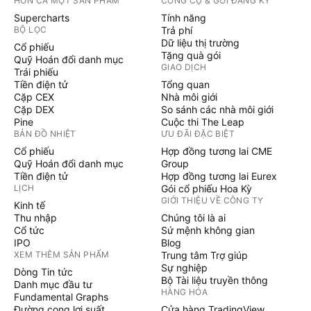
HƠN CẢ MỘT SẢN PHẨM
CÔNG CỤ & GÓI ĐĂNG KÝ
Supercharts
Tính năng
BỘ LỌC
Trả phí
Dữ liệu thị trường
Cổ phiếu
Tặng quà gói
Quỹ Hoán đổi danh mục
GIAO DỊCH
Trái phiếu
Tiền điện tử
Tổng quan
Cặp CEX
Nhà môi giới
Cặp DEX
So sánh các nhà môi giới
Pine
Cuộc thi The Leap
BẢN ĐỒ NHIỆT
ƯU ĐÃI ĐẶC BIỆT
Cổ phiếu
Hợp đồng tương lai CME
Quỹ Hoán đổi danh mục
Group
Tiền điện tử
Hợp đồng tương lai Eurex
LỊCH
Gói cổ phiếu Hoa Kỳ
GIỚI THIỆU VỀ CÔNG TY
Kinh tế
Thu nhập
Chúng tôi là ai
Cổ tức
Sứ mệnh không gian
IPO
Blog
XEM THÊM SẢN PHẨM
Trung tâm Trợ giúp
Sự nghiệp
Dòng Tin tức
Bộ Tài liệu truyền thông
Danh mục đầu tư
HÀNG HÓA
Fundamental Graphs
Đường cong lợi suất
Cửa hàng TradingView