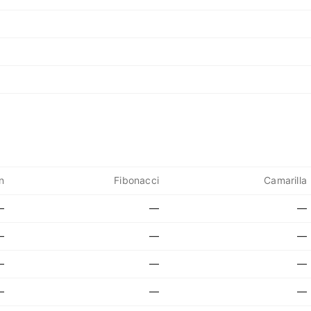
n
Fibonacci
Camarilla
—
—
—
—
—
—
—
—
—
—
—
—