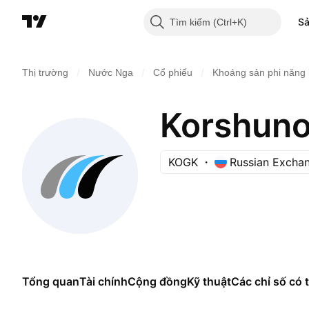
S
Tìm kiếm
/
/
/
Thị trường
Nước Nga
Cổ phiếu
Khoáng sản phi năng
Korshuno
KOGK
Russian Excha
Tổng quan
Tài chính
Cộng đồng
Kỹ thuật
Các chỉ số có t