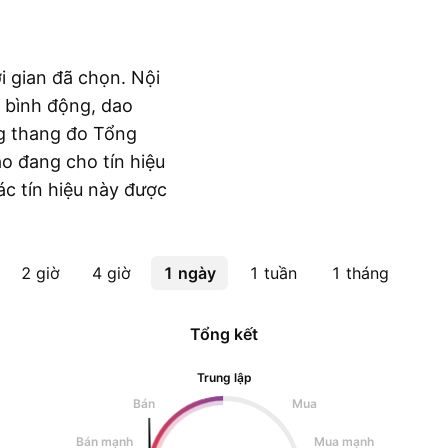
i gian đã chọn. Nội
 bình động, dao
g thang đo Tổng
áo đang cho tín hiệu
ác tín hiệu này được
2 giờ
4 giờ
1 ngày
1 tuần
1 tháng
Tổng kết
Trung lập
Bán
Mua
Bán mạnh
Mua mạnh