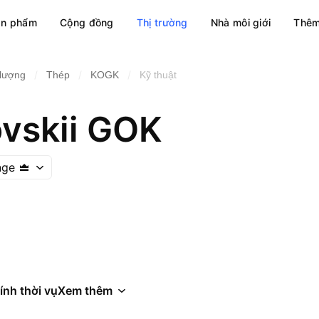
ản phẩm
Cộng đồng
Thị trường
Nhà môi giới
Thêm
/
/
/
 lượng
Thép
KOGK
Kỹ thuật
vskii GOK
nge
ính thời vụ
Xem thêm