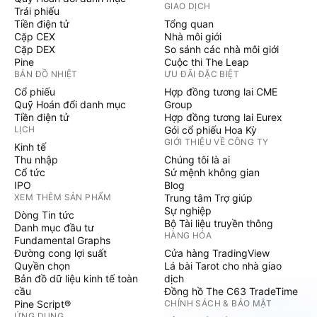
GIAO DỊCH
Trái phiếu
Tiền điện tử
Tổng quan
Cặp CEX
Nhà môi giới
Cặp DEX
So sánh các nhà môi giới
Pine
Cuộc thi The Leap
BẢN ĐỒ NHIỆT
ƯU ĐÃI ĐẶC BIỆT
Cổ phiếu
Hợp đồng tương lai CME
Quỹ Hoán đổi danh mục
Group
Tiền điện tử
Hợp đồng tương lai Eurex
LỊCH
Gói cổ phiếu Hoa Kỳ
GIỚI THIỆU VỀ CÔNG TY
Kinh tế
Thu nhập
Chúng tôi là ai
Cổ tức
Sứ mệnh không gian
IPO
Blog
XEM THÊM SẢN PHẨM
Trung tâm Trợ giúp
Sự nghiệp
Dòng Tin tức
Bộ Tài liệu truyền thông
Danh mục đầu tư
HÀNG HÓA
Fundamental Graphs
Đường cong lợi suất
Cửa hàng TradingView
Quyền chọn
Lá bài Tarot cho nhà giao
Bản đồ dữ liệu kinh tế toàn
dịch
cầu
Đồng hồ The C63 TradeTime
Pine Script®
CHÍNH SÁCH & BẢO MẬT
ỨNG DỤNG