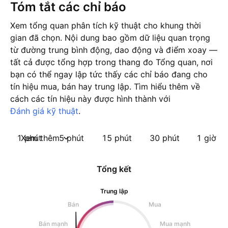
Tóm tắt các chỉ báo
Xem tổng quan phân tích kỹ thuật cho khung thời
gian đã chọn. Nội dung bao gồm dữ liệu quan trọng
từ đường trung bình động, dao động và điểm xoay —
tất cả được tổng hợp trong thang đo Tổng quan, nơi
bạn có thể ngay lập tức thấy các chỉ báo đang cho
tín hiệu mua, bán hay trung lập. Tìm hiểu thêm về
cách các tín hiệu này được hình thành với
Đánh giá kỹ thuật
.
1 phút
Xem thêm
5 phút
15 phút
30 phút
1 giờ
Tổng kết
Trung lập
Bán
Mua
Bán mạnh
Mua mạnh