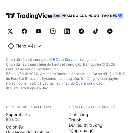
SẢN PHẨM DO CON NGƯỜI TẠO NÊN
Tiếng Việt
Chọn dữ liệu thị trường do
ICE Data Services
cung cấp.
Chọn dữ liệu tham chiếu do FactSet cung cấp. Bản quyền © 2026
FactSet Research Systems Inc.
Bản quyền © 2026, American Bankers Association. Cơ sở dữ liệu CUSIP
do FactSet Research Systems Inc. cung cấp. Đã đăng ký bản quyền.
Hồ sơ nộp lên SEC và các tài liệu khác do
Quartr
cung cấp.
© 2026 TradingView, Inc.
HƠN CẢ MỘT SẢN PHẨM
CÔNG CỤ & GÓI ĐĂNG KÝ
Supercharts
Tính năng
BỘ LỌC
Trả phí
Dữ liệu thị trường
Cổ phiếu
Tặng quà gói
Quỹ Hoán đổi danh mục