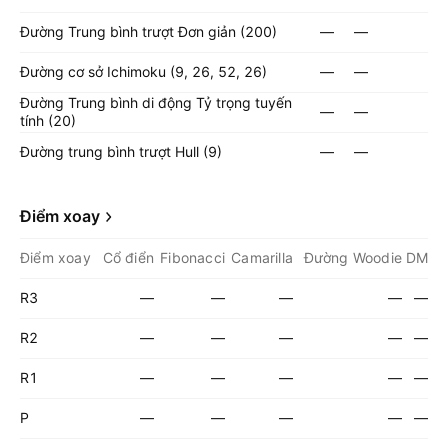
Đường Trung bình trượt Đơn giản (200)
—
—
Đường cơ sở Ichimoku (9, 26, 52, 26)
—
—
Đường Trung bình di động Tỷ trọng tuyến
—
—
tính (20)
Đường trung bình trượt Hull (9)
—
—
Điểm xoay
Điểm xoay
Cổ điển
Fibonacci
Camarilla
Đường Woodie
DM
R3
—
—
—
—
—
R2
—
—
—
—
—
R1
—
—
—
—
—
P
—
—
—
—
—