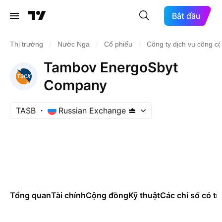
Bắt đầu
/
/
/
Thị trường
Nước Nga
Cổ phiếu
Công ty dịch vụ công c
Tambov EnergoSbyt
Company
TASB
Russian Exchange
Tổng quan
Tài chính
Cộng đồng
Kỹ thuật
Các chỉ số có tí