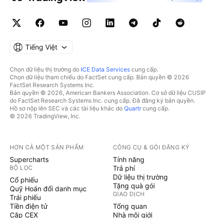
Tiếng Việt
Chọn dữ liệu thị trường do
ICE Data Services
cung cấp.
Chọn dữ liệu tham chiếu do FactSet cung cấp. Bản quyền © 2026
FactSet Research Systems Inc.
Bản quyền © 2026, American Bankers Association. Cơ sở dữ liệu CUSIP
do FactSet Research Systems Inc. cung cấp. Đã đăng ký bản quyền.
Hồ sơ nộp lên SEC và các tài liệu khác do
Quartr
cung cấp.
© 2026 TradingView, Inc.
HƠN CẢ MỘT SẢN PHẨM
CÔNG CỤ & GÓI ĐĂNG KÝ
Supercharts
Tính năng
BỘ LỌC
Trả phí
Dữ liệu thị trường
Cổ phiếu
Tặng quà gói
Quỹ Hoán đổi danh mục
GIAO DỊCH
Trái phiếu
Tiền điện tử
Tổng quan
Cặp CEX
Nhà môi giới