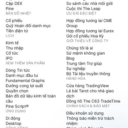
Cặp DEX
So sánh các nhà môi giới
Pine
Cuộc thi The Leap
BẢN ĐỒ NHIỆT
ƯU ĐÃI ĐẶC BIỆT
Cổ phiếu
Hợp đồng tương lai CME
Quỹ Hoán đổi danh mục
Group
Tiền điện tử
Hợp đồng tương lai Eurex
LỊCH
Gói cổ phiếu Hoa Kỳ
GIỚI THIỆU VỀ CÔNG TY
Kinh tế
Thu nhập
Chúng tôi là ai
Cổ tức
Sứ mệnh không gian
IPO
Blog
XEM THÊM SẢN PHẨM
Trung tâm Trợ giúp
Sự nghiệp
Dòng Tin tức
Bộ Tài liệu truyền thông
Danh mục đầu tư
HÀNG HÓA
Fundamental Graphs
Đường cong lợi suất
Cửa hàng TradingView
Quyền chọn
Lá bài Tarot cho nhà giao
Bản đồ dữ liệu kinh tế toàn
dịch
cầu
Đồng hồ The C63 TradeTime
Pine Script®
CHÍNH SÁCH & BẢO MẬT
ỨNG DỤNG
Điều khoản sử dụng
Di động
Thông báo miễn trừ trách
Desktop
nhiệm