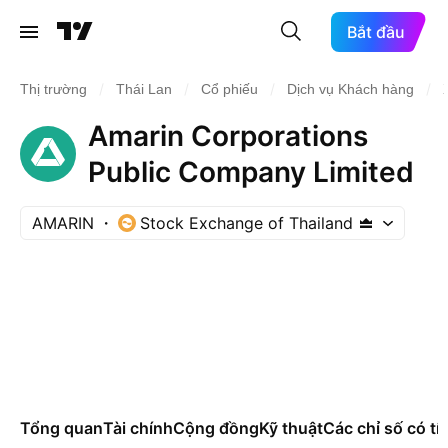
Bắt đầu
/
/
/
/
Thị trường
Thái Lan
Cổ phiếu
Dịch vụ Khách hàng
Amarin Corporations
Public Company Limited
AMARIN
Stock Exchange of Thailand
Tổng quan
Tài chính
Cộng đồng
Kỹ thuật
Các chỉ số có tí