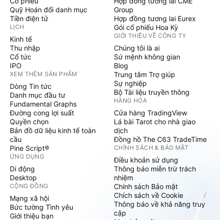
Cổ phiếu
Hợp đồng tương lai CME
Quỹ Hoán đổi danh mục
Group
Tiền điện tử
Hợp đồng tương lai Eurex
LỊCH
Gói cổ phiếu Hoa Kỳ
GIỚI THIỆU VỀ CÔNG TY
Kinh tế
Thu nhập
Chúng tôi là ai
Cổ tức
Sứ mệnh không gian
IPO
Blog
XEM THÊM SẢN PHẨM
Trung tâm Trợ giúp
Sự nghiệp
Dòng Tin tức
Bộ Tài liệu truyền thông
Danh mục đầu tư
HÀNG HÓA
Fundamental Graphs
Đường cong lợi suất
Cửa hàng TradingView
Quyền chọn
Lá bài Tarot cho nhà giao
Bản đồ dữ liệu kinh tế toàn
dịch
cầu
Đồng hồ The C63 TradeTime
Pine Script®
CHÍNH SÁCH & BẢO MẬT
ỨNG DỤNG
Điều khoản sử dụng
Di động
Thông báo miễn trừ trách
Desktop
nhiệm
CỘNG ĐỒNG
Chính sách Bảo mật
Chích sách về Cookie
Mạng xã hội
Thông báo về khả năng truy
Bức tường Tình yêu
cập
Giới thiệu bạn