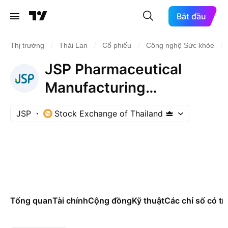
Bắt đầu
/
/
/
/
Thị trường
Thái Lan
Cổ phiếu
Công nghệ Sức khỏe
JSP Pharmaceutical
Manufacturing
(Thailand) Public
JSP
Stock Exchange of Thailand
Company Limited
Tổng quan
Tài chính
Cộng đồng
Kỹ thuật
Các chỉ số có tí