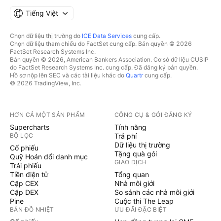
Tiếng Việt
Chọn dữ liệu thị trường do
ICE Data Services
cung cấp.
Chọn dữ liệu tham chiếu do FactSet cung cấp. Bản quyền © 2026
FactSet Research Systems Inc.
Bản quyền © 2026, American Bankers Association. Cơ sở dữ liệu CUSIP
do FactSet Research Systems Inc. cung cấp. Đã đăng ký bản quyền.
Hồ sơ nộp lên SEC và các tài liệu khác do
Quartr
cung cấp.
© 2026 TradingView, Inc.
HƠN CẢ MỘT SẢN PHẨM
CÔNG CỤ & GÓI ĐĂNG KÝ
Supercharts
Tính năng
BỘ LỌC
Trả phí
Dữ liệu thị trường
Cổ phiếu
Tặng quà gói
Quỹ Hoán đổi danh mục
GIAO DỊCH
Trái phiếu
Tiền điện tử
Tổng quan
Cặp CEX
Nhà môi giới
Cặp DEX
So sánh các nhà môi giới
Pine
Cuộc thi The Leap
BẢN ĐỒ NHIỆT
ƯU ĐÃI ĐẶC BIỆT